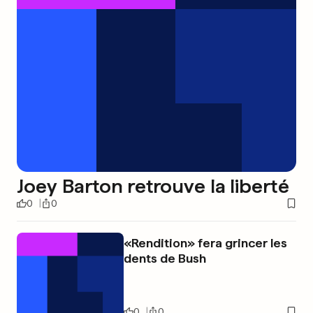
Joey Barton retrouve la liberté
0
0
«Rendition» fera grincer les
dents de Bush
0
0