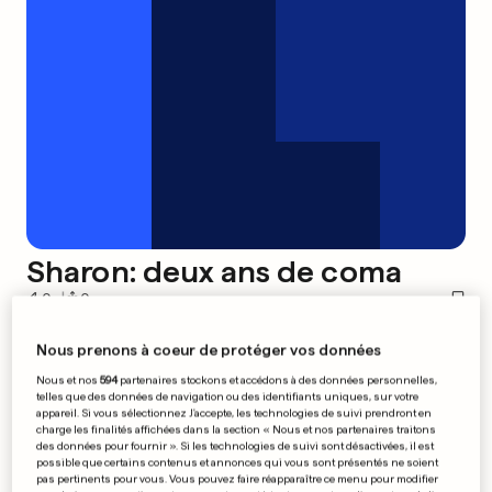
Sharon: deux ans de coma
0
0
Nous prenons à coeur de protéger vos données
Bulgares et Roumains sous la
Nous et nos
594
partenaires stockons et accédons à des données personnelles,
neige
telles que des données de navigation ou des identifiants uniques, sur votre
appareil. Si vous sélectionnez J'accepte, les technologies de suivi prendront en
charge les finalités affichées dans la section « Nous et nos partenaires traitons
des données pour fournir ». Si les technologies de suivi sont désactivées, il est
possible que certains contenus et annonces qui vous sont présentés ne soient
0
0
pas pertinents pour vous. Vous pouvez faire réapparaître ce menu pour modifier