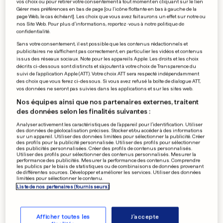
vos choix ou pour retirer votre consentement à tout moment en cliquant sur le lien
Gérer mes préférences en bas de page [ou l'icône flottante en bas à gauche de la
Australie: les OGM envisagés
page Web, le cas échéant]. Les choix que vous avez fait aurons un effet sur notre ou
nos Site Web. Pour plus d’informations, reportez-vous à notre politique de
pour réagir face à la
confidentialité.
sécheresse
Sans votre consentement, il est possible que les contenus rédactionnels et
publicitaires ne s'affichent pas correctement, en particulier les vidéos et contenus
issus des réseaux sociaux. Note pour les appareils Apple: Les droits et les choix
décrits ci-dessous sont distincts et s'ajoutent à votre choix de Transparence du
0
0
suivi de l'application Apple (ATT). Votre choix ATT sera respecté indépendamment
des choix que vous ferez ci-dessous. Si vous avez refusé la boîte de dialogue ATT,
vos données ne seront pas suivies dans les applications et sur les sites web.
PUBLICITÉ
Nos équipes ainsi que nos partenaires externes, traitent
des données selon les finalités suivantes :
Analyser activement les caractéristiques de l’appareil pour l’identification. Utiliser
des données de géolocalisation précises. Stocker et/ou accéder à des informations
sur un appareil. Utiliser des données limitées pour sélectionner la publicité. Créer
des profils pour la publicité personnalisée. Utiliser des profils pour sélectionner
des publicités personnalisées. Créer des profils de contenus personnalisés.
Utiliser des profils pour sélectionner des contenus personnalisés. Mesurer la
performance des publicités. Mesurer la performance des contenus. Comprendre
les publics par le biais de statistiques ou de combinaisons de données provenant
de différentes sources. Développer et améliorer les services. Utiliser des données
limitées pour sélectionner le contenu.
Liste de nos partenaires (fournisseurs)
Afficher toutes les
J'accepte