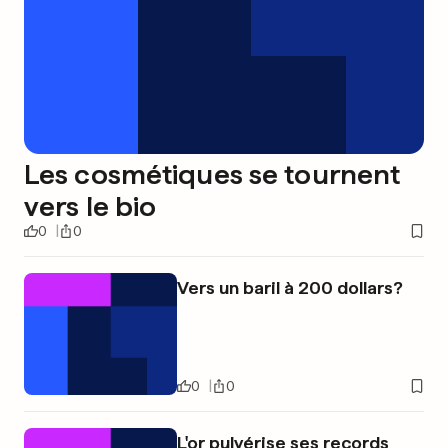
Les cosmétiques se tournent
vers le bio
0
0
Vers un baril à 200 dollars?
0
0
L'or pulvérise ses records