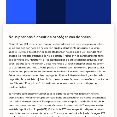
Nous prenons à coeur de protéger vos données
Nous et nos
594
partenaires stockons et accédons à des données personnelles,
telles que des données de navigation ou des identifiants uniques, sur votre
appareil. Si vous sélectionnez J'accepte, les technologies de suivi prendront en
charge les finalités affichées dans la section « Nous et nos partenaires traitons
des données pour fournir ». Si les technologies de suivi sont désactivées, il est
Merkel veut des «camps de
possible que certains contenus et annonces qui vous sont présentés ne soient
pas pertinents pour vous. Vous pouvez faire réapparaître ce menu pour modifier
rééducation»
vos choix ou pour retirer votre consentement à tout moment en cliquant sur le lien
Gérer mes préférences en bas de page [ou l'icône flottante en bas à gauche de la
0
0
page Web, le cas échéant]. Les choix que vous avez fait aurons un effet sur notre ou
nos Site Web. Pour plus d’informations, reportez-vous à notre politique de
confidentialité.
Maddie: De nouvelles
Sans votre consentement, il est possible que les contenus rédactionnels et
publicitaires ne s'affichent pas correctement, en particulier les vidéos et contenus
preuves contre les McCann
issus des réseaux sociaux. Note pour les appareils Apple: Les droits et les choix
0
0
décrits ci-dessous sont distincts et s'ajoutent à votre choix de Transparence du
suivi de l'application Apple (ATT). Votre choix ATT sera respecté indépendamment
des choix que vous ferez ci-dessous. Si vous avez refusé la boîte de dialogue ATT,