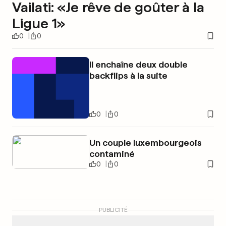
Vailati: «Je rêve de goûter à la
Ligue 1»
0
0
Il enchaîne deux double
backflips à la suite
0
0
Un couple luxembourgeois
contaminé
0
0
PUBLICITÉ