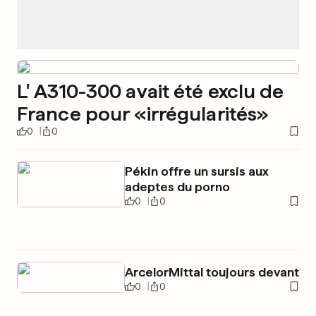
L' A310-300 avait été exclu de
France pour «irrégularités»
0
0
Pékin offre un sursis aux
adeptes du porno
0
0
ArcelorMittal toujours devant
0
0