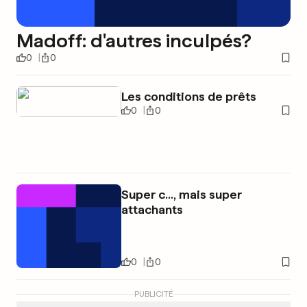
Madoff: d'autres inculpés?
0
0
Les conditions de prêts
0
0
Super c..., mais super
attachants
0
0
PUBLICITÉ