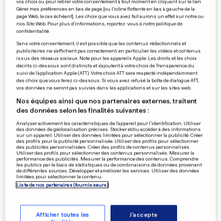
vos choix ou pour retirer votre consentement à tout moment en cliquant sur le lien
Une mauvaise manœuvre!
Gérer mes préférences en bas de page [ou l'icône flottante en bas à gauche de la
0
0
page Web, le cas échéant]. Les choix que vous avez fait aurons un effet sur notre ou
nos Site Web. Pour plus d’informations, reportez-vous à notre politique de
confidentialité.
Sans votre consentement, il est possible que les contenus rédactionnels et
publicitaires ne s'affichent pas correctement, en particulier les vidéos et contenus
issus des réseaux sociaux. Note pour les appareils Apple: Les droits et les choix
décrits ci-dessous sont distincts et s'ajoutent à votre choix de Transparence du
PUBLICITÉ
suivi de l'application Apple (ATT). Votre choix ATT sera respecté indépendamment
des choix que vous ferez ci-dessous. Si vous avez refusé la boîte de dialogue ATT,
vos données ne seront pas suivies dans les applications et sur les sites web.
Nos équipes ainsi que nos partenaires externes, traitent
des données selon les finalités suivantes :
Analyser activement les caractéristiques de l’appareil pour l’identification. Utiliser
des données de géolocalisation précises. Stocker et/ou accéder à des informations
sur un appareil. Utiliser des données limitées pour sélectionner la publicité. Créer
des profils pour la publicité personnalisée. Utiliser des profils pour sélectionner
des publicités personnalisées. Créer des profils de contenus personnalisés.
Utiliser des profils pour sélectionner des contenus personnalisés. Mesurer la
performance des publicités. Mesurer la performance des contenus. Comprendre
les publics par le biais de statistiques ou de combinaisons de données provenant
de différentes sources. Développer et améliorer les services. Utiliser des données
limitées pour sélectionner le contenu.
Liste de nos partenaires (fournisseurs)
Afficher toutes les
J'accepte