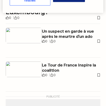
finalités
John Malkovich au
Luxembourg?
0
0
Un suspect en garde à vue
après le meurtre d'un ado
0
0
Le Tour de France inspire la
coalition
0
0
PUBLICITÉ