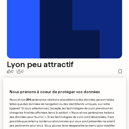
Lyon peu attractif
0
0
Le FC Porto sera encore le
Nous prenons à coeur de protéger vos données
meilleur vendeur d'Europe
Nous et nos
594
partenaires stockons et accédons à des données personnelles,
telles que des données de navigation ou des identifiants uniques, sur votre
appareil. Si vous sélectionnez J'accepte, les technologies de suivi prendront en
charge les finalités affichées dans la section « Nous et nos partenaires traitons
0
0
des données pour fournir ». Si les technologies de suivi sont désactivées, il est
possible que certains contenus et annonces qui vous sont présentés ne soient
pas pertinents pour vous. Vous pouvez faire réapparaître ce menu pour modifier