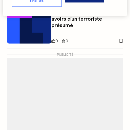
finalités
La justice annule le gel des
avoirs d’un terroriste
présumé
0
0
PUBLICITÉ