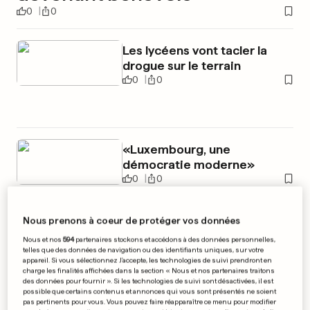
0
0
Les lycéens vont tacler la
drogue sur le terrain
0
0
«Luxembourg, une
démocratie moderne»
0
0
Nous prenons à coeur de protéger vos données
Nous et nos
594
partenaires stockons et accédons à des données personnelles,
PUBLICITÉ
telles que des données de navigation ou des identifiants uniques, sur votre
appareil. Si vous sélectionnez J'accepte, les technologies de suivi prendront en
charge les finalités affichées dans la section « Nous et nos partenaires traitons
des données pour fournir ». Si les technologies de suivi sont désactivées, il est
possible que certains contenus et annonces qui vous sont présentés ne soient
pas pertinents pour vous. Vous pouvez faire réapparaître ce menu pour modifier