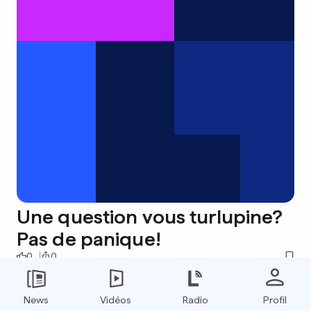
Une question vous turlupine?
Pas de panique!
0
0
Sarkozy et Merkel rouleront
News
Vidéos
Radio
Profil
pour Barroso