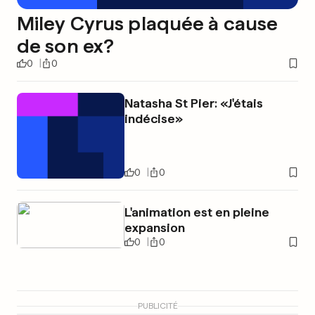
Miley Cyrus plaquée à cause
de son ex?
0
0
Natasha St Pier: «J'étais
indécise»
0
0
L'animation est en pleine
expansion
0
0
PUBLICITÉ