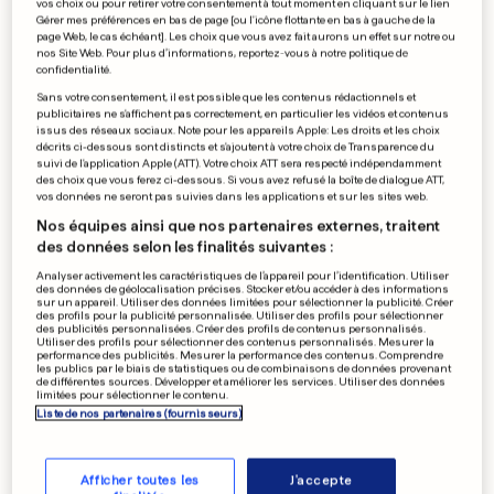
vos choix ou pour retirer votre consentement à tout moment en cliquant sur le lien
Gérer mes préférences en bas de page [ou l'icône flottante en bas à gauche de la
page Web, le cas échéant]. Les choix que vous avez fait aurons un effet sur notre ou
nos Site Web. Pour plus d’informations, reportez-vous à notre politique de
confidentialité.
Sans votre consentement, il est possible que les contenus rédactionnels et
publicitaires ne s'affichent pas correctement, en particulier les vidéos et contenus
issus des réseaux sociaux. Note pour les appareils Apple: Les droits et les choix
décrits ci-dessous sont distincts et s'ajoutent à votre choix de Transparence du
suivi de l'application Apple (ATT). Votre choix ATT sera respecté indépendamment
des choix que vous ferez ci-dessous. Si vous avez refusé la boîte de dialogue ATT,
vos données ne seront pas suivies dans les applications et sur les sites web.
Nos équipes ainsi que nos partenaires externes, traitent
Les affiches doivent
des données selon les finalités suivantes :
disparaître d'ici lundi
Analyser activement les caractéristiques de l’appareil pour l’identification. Utiliser
des données de géolocalisation précises. Stocker et/ou accéder à des informations
sur un appareil. Utiliser des données limitées pour sélectionner la publicité. Créer
0
0
des profils pour la publicité personnalisée. Utiliser des profils pour sélectionner
des publicités personnalisées. Créer des profils de contenus personnalisés.
Utiliser des profils pour sélectionner des contenus personnalisés. Mesurer la
performance des publicités. Mesurer la performance des contenus. Comprendre
Un demi-million d'euros pour
les publics par le biais de statistiques ou de combinaisons de données provenant
de différentes sources. Développer et améliorer les services. Utiliser des données
un salarié innovant
limitées pour sélectionner le contenu.
Liste de nos partenaires (fournisseurs)
0
0
Afficher toutes les
J'accepte