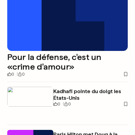
Pour la défense, c'est un
«crime d'amour»
0
0
Kadhafi pointe du doigt les
États-Unis
0
0
Paris Hilton met Doug à la