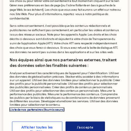
vos choix ou pour retirer votre consentement à tout moment en cliquant sur le lien
Gérer mes préférences en bas de page [ou l'icône flottante en bas à gauche de la
page Web, le cas échéant]. Les choix que vous avez fait aurons un effet sur notre ou
nos Site Web. Pour plus d’informations, reportez-vous à notre politique de
confidentialité.
Sans votre consentement, il est possible que les contenus rédactionnels et
publicitaires ne s'affichent pas correctement, en particulier les vidéos et contenus
issus des réseaux sociaux. Note pour les appareils Apple: Les droits et les choix
décrits ci-dessous sont distincts et s'ajoutent à votre choix de Transparence du
suivi de l'application Apple (ATT). Votre choix ATT sera respecté indépendamment
des choix que vous ferez ci-dessous. Si vous avez refusé la boîte de dialogue ATT,
vos données ne seront pas suivies dans les applications et sur les sites web.
Nos équipes ainsi que nos partenaires externes, traitent
des données selon les finalités suivantes :
Le Lycée Vauban à l'heure du
Analyser activement les caractéristiques de l’appareil pour l’identification. Utiliser
des données de géolocalisation précises. Stocker et/ou accéder à des informations
bac
sur un appareil. Utiliser des données limitées pour sélectionner la publicité. Créer
des profils pour la publicité personnalisée. Utiliser des profils pour sélectionner
des publicités personnalisées. Créer des profils de contenus personnalisés.
0
0
Utiliser des profils pour sélectionner des contenus personnalisés. Mesurer la
performance des publicités. Mesurer la performance des contenus. Comprendre
les publics par le biais de statistiques ou de combinaisons de données provenant
de différentes sources. Développer et améliorer les services. Utiliser des données
La nouvelle coalition
limitées pour sélectionner le contenu.
Liste de nos partenaires (fournisseurs)
combattra la crise
0
0
Afficher toutes les
J'accepte