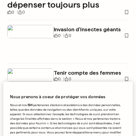
dépenser toujours plus
0
0
Invasion d’insectes géants
0
0
Tenir compte des femmes
0
0
Nous prenons à coeur de protéger vos données
Nous et nos
594
partenaires stockons et accédons à des données personnelles,
telles que des données de navigation ou des identifiants uniques, sur votre
PUBLICITÉ
appareil. Si vous sélectionnez J'accepte, les technologies de suivi prendront en
charge les finalités affichées dans la section « Nous et nos partenaires traitons
des données pour fournir ». Si les technologies de suivi sont désactivées, il est
possible que certains contenus et annonces qui vous sont présentés ne soient
pas pertinents pour vous. Vous pouvez faire réapparaître ce menu pour modifier