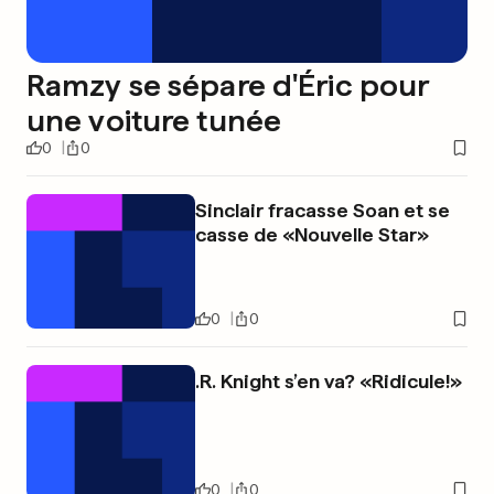
Ramzy se sépare d'Éric pour
une voiture tunée
0
0
Sinclair fracasse Soan et se
casse de «Nouvelle Star»
0
0
.R. Knight s’en va? «Ridicule!»
0
0