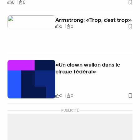
0
0
Armstrong: «Trop, c'est trop»
0
0
«Un clown wallon dans le
cirque fédéral»
0
0
PUBLICITÉ