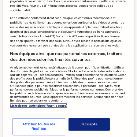
page Web, le cas échéant]. Les choix que vous avez fait aurons un effet sur notre ou
nos Site Web. Pour plus d’informations, reportez-vous à notre politique de
confidentialité.
Sans votre consentement, il est possible que les contenus rédactionnels et
publicitaires ne s'affichent pas correctement, en particulier les vidéos et contenus
issus des réseaux sociaux. Note pour les appareils Apple: Les droits et les choix
Haussler ne craint pas la pluie
décrits ci-dessous sont distincts et s'ajoutent à votre choix de Transparence du
suivi de l'application Apple (ATT). Votre choix ATT sera respecté indépendamment
des choix que vous ferez ci-dessous. Si vous avez refusé la boîte de dialogue ATT,
0
0
vos données ne seront pas suivies dans les applications et sur les sites web.
Nos équipes ainsi que nos partenaires externes, traitent
des données selon les finalités suivantes :
La nouvelle conquête de
Analyser activement les caractéristiques de l’appareil pour l’identification. Utiliser
des données de géolocalisation précises. Stocker et/ou accéder à des informations
Cristiano Ronaldo est-elle
sur un appareil. Utiliser des données limitées pour sélectionner la publicité. Créer
des profils pour la publicité personnalisée. Utiliser des profils pour sélectionner
encore vierge?
des publicités personnalisées. Créer des profils de contenus personnalisés.
Utiliser des profils pour sélectionner des contenus personnalisés. Mesurer la
performance des publicités. Mesurer la performance des contenus. Comprendre
les publics par le biais de statistiques ou de combinaisons de données provenant
de différentes sources. Développer et améliorer les services. Utiliser des données
0
0
limitées pour sélectionner le contenu.
Liste de nos partenaires (fournisseurs)
Youssef Fofana fait appel
dans le meurtre d'Ilan Halimi
Afficher toutes les
J'accepte
finalités