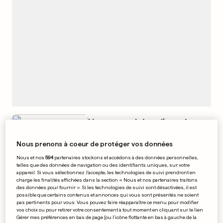
Une cage pleine d’ennui
0
0
Nous prenons à coeur de protéger vos données
Nous et nos
594
partenaires stockons et accédons à des données personnelles,
telles que des données de navigation ou des identifiants uniques, sur votre
appareil. Si vous sélectionnez J'accepte, les technologies de suivi prendront en
charge les finalités affichées dans la section « Nous et nos partenaires traitons
des données pour fournir ». Si les technologies de suivi sont désactivées, il est
Une potion magique à la
possible que certains contenus et annonces qui vous sont présentés ne soient
libellule grillée
pas pertinents pour vous. Vous pouvez faire réapparaître ce menu pour modifier
vos choix ou pour retirer votre consentement à tout moment en cliquant sur le lien
0
0
Gérer mes préférences en bas de page [ou l'icône flottante en bas à gauche de la