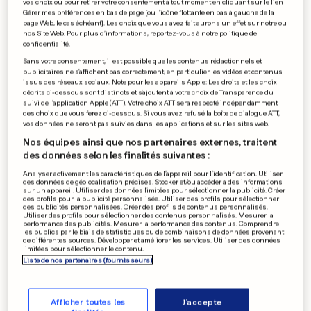
vos choix ou pour retirer votre consentement à tout moment en cliquant sur le lien
Gérer mes préférences en bas de page [ou l'icône flottante en bas à gauche de la
page Web, le cas échéant]. Les choix que vous avez fait aurons un effet sur notre ou
nos Site Web. Pour plus d’informations, reportez-vous à notre politique de
confidentialité.
Sans votre consentement, il est possible que les contenus rédactionnels et
publicitaires ne s'affichent pas correctement, en particulier les vidéos et contenus
issus des réseaux sociaux. Note pour les appareils Apple: Les droits et les choix
décrits ci-dessous sont distincts et s'ajoutent à votre choix de Transparence du
suivi de l'application Apple (ATT). Votre choix ATT sera respecté indépendamment
des choix que vous ferez ci-dessous. Si vous avez refusé la boîte de dialogue ATT,
vos données ne seront pas suivies dans les applications et sur les sites web.
Nos équipes ainsi que nos partenaires externes, traitent
des données selon les finalités suivantes :
Analyser activement les caractéristiques de l’appareil pour l’identification. Utiliser
des données de géolocalisation précises. Stocker et/ou accéder à des informations
sur un appareil. Utiliser des données limitées pour sélectionner la publicité. Créer
des profils pour la publicité personnalisée. Utiliser des profils pour sélectionner
des publicités personnalisées. Créer des profils de contenus personnalisés.
Utiliser des profils pour sélectionner des contenus personnalisés. Mesurer la
performance des publicités. Mesurer la performance des contenus. Comprendre
les publics par le biais de statistiques ou de combinaisons de données provenant
de différentes sources. Développer et améliorer les services. Utiliser des données
limitées pour sélectionner le contenu.
Liste de nos partenaires (fournisseurs)
Afficher toutes les
J'accepte