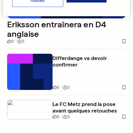
finalités
Eriksson entraînera en D4
anglaise
0
0
Differdange va devoir
confirmer
0
0
Le FC Metz prend la pose
avant quelques retouches
0
0