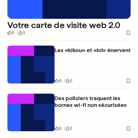
Votre carte de visite web 2.0
0
0
Les «kikou» et «lol» énervent
0
0
Des policiers traquent les
bornes wi-fi non sécurisées
0
0