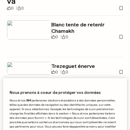
va
0
0
Blanc tente de retenir
Chamakh
0
0
Trezeguet énerve
0
0
Nous prenons à coeur de protéger vos données
Nous et nos
594
partenaires stockons et accédons à des données personnelles,
PUBLICITÉ
telles que des données de navigation ou des identifiants uniques, sur votre
appareil. Si vous sélectionnez J'accepte, les technologies de suivi prendront en
charge les finalités affichées dans la section « Nous et nos partenaires traitons
des données pour fournir ». Si les technologies de suivi sont désactivées, il est
possible que certains contenus et annonces qui vous sont présentés ne soient
pas pertinents pour vous. Vous pouvez faire réapparaître ce menu pour modifier