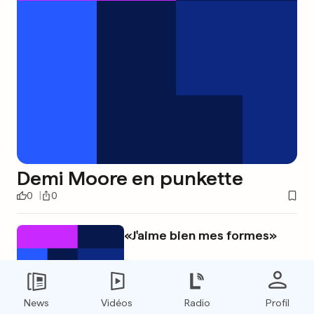
Demi Moore en punkette
0
0
«J'aime bien mes formes»
News
Vidéos
Radio
Profil
0
0