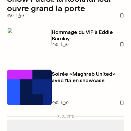
ouvre grand la porte
0
0
Hommage du VIP à Eddie
Barclay
0
0
Soirée «Maghreb United»
avec 113 en showcase
0
0
PUBLICITÉ