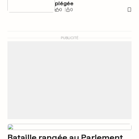
piégée
0
0
PUBLICITÉ
Bataille rangée au Parlement