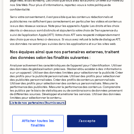
page Web, le cas échéant]. Les choix que vous avez fait aurons un effet sur notre ou
nos Site Web. Pour plus d’informations, reportez-vous à notre politique de
confidentialité.
0
0
Sans votre consentement, il est possible que les contenus rédactionnels et
publicitaires ne s'affichent pas correctement, en particulier les vidéos et contenus
issus des réseaux sociaux. Note pour les appareils Apple: Les droits et les choix
décrits ci-dessous sont distincts et s'ajoutent à votre choix de Transparence du
Schumacher se teste à
suivi de l'application Apple (ATT). Votre choix ATT sera respecté indépendamment
des choix que vous ferez ci-dessous. Si vous avez refusé la boîte de dialogue ATT,
Mugello
vos données ne seront pas suivies dans les applications et sur les sites web.
Nos équipes ainsi que nos partenaires externes, traitent
0
0
des données selon les finalités suivantes :
Analyser activement les caractéristiques de l’appareil pour l’identification. Utiliser
des données de géolocalisation précises. Stocker et/ou accéder à des informations
Tensions autour des sans-
sur un appareil. Utiliser des données limitées pour sélectionner la publicité. Créer
papiers à Bruxelles
des profils pour la publicité personnalisée. Utiliser des profils pour sélectionner
des publicités personnalisées. Créer des profils de contenus personnalisés.
0
0
Utiliser des profils pour sélectionner des contenus personnalisés. Mesurer la
performance des publicités. Mesurer la performance des contenus. Comprendre
les publics par le biais de statistiques ou de combinaisons de données provenant
de différentes sources. Développer et améliorer les services. Utiliser des données
limitées pour sélectionner le contenu.
Liste de nos partenaires (fournisseurs)
Des adresses mails
@MySpace.com
Afficher toutes les
J'accepte
finalités