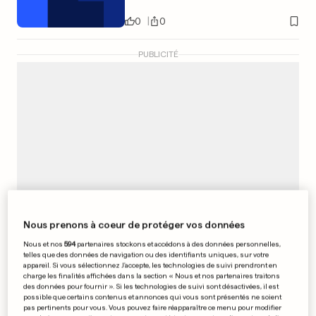
0
0
PUBLICITÉ
Nous prenons à coeur de protéger vos données
Nous et nos
594
partenaires stockons et accédons à des données personnelles,
telles que des données de navigation ou des identifiants uniques, sur votre
appareil. Si vous sélectionnez J'accepte, les technologies de suivi prendront en
Ne pas gripper l'économie
charge les finalités affichées dans la section « Nous et nos partenaires traitons
des données pour fournir ». Si les technologies de suivi sont désactivées, il est
possible que certains contenus et annonces qui vous sont présentés ne soient
0
0
pas pertinents pour vous. Vous pouvez faire réapparaître ce menu pour modifier