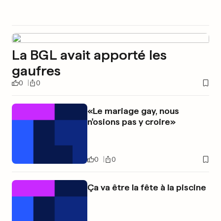
La BGL avait apporté les
gaufres
0
0
«Le mariage gay, nous
n'osions pas y croire»
0
0
Ça va être la fête à la piscine