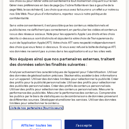
vos choix ou pour retirer votre consentement à tout moment en cliquant sur le lien
Gérer mes préférences en bas de page [ou l'icône flottante en bas à gauche de la
page Web, le cas échéant]. Les choix que vous avez fait aurons un effet sur notre ou
nos Site Web. Pour plus d’informations, reportez-vous à notre politique de
Ils tournent un clip avec des
confidentialité.
portables
Sans votre consentement, il est possible que les contenus rédactionnels et
publicitaires ne s'affichent pas correctement, en particulier les vidéos et contenus
issus des réseaux sociaux. Note pour les appareils Apple: Les droits et les choix
décrits ci-dessous sont distincts et s'ajoutent à votre choix de Transparence du
suivi de l'application Apple (ATT). Votre choix ATT sera respecté indépendamment
0
0
des choix que vous ferez ci-dessous. Si vous avez refusé la boîte de dialogue ATT,
vos données ne seront pas suivies dans les applications et sur les sites web.
Nos équipes ainsi que nos partenaires externes, traitent
Bataille rangée à Varsovie
des données selon les finalités suivantes :
0
0
Analyser activement les caractéristiques de l’appareil pour l’identification. Utiliser
des données de géolocalisation précises. Stocker et/ou accéder à des informations
sur un appareil. Utiliser des données limitées pour sélectionner la publicité. Créer
des profils pour la publicité personnalisée. Utiliser des profils pour sélectionner
des publicités personnalisées. Créer des profils de contenus personnalisés.
Utiliser des profils pour sélectionner des contenus personnalisés. Mesurer la
performance des publicités. Mesurer la performance des contenus. Comprendre
les publics par le biais de statistiques ou de combinaisons de données provenant
de différentes sources. Développer et améliorer les services. Utiliser des données
PUBLICITÉ
limitées pour sélectionner le contenu.
Liste de nos partenaires (fournisseurs)
Afficher toutes les
J'accepte