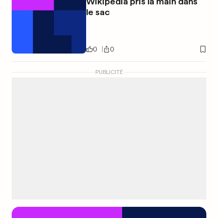
Wikipédia pris la main dans
le sac
0
0
PUBLICITÉ