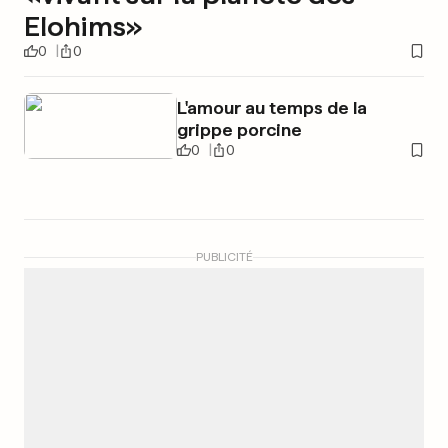
Elohims»
0
0
L'amour au temps de la
grippe porcine
0
0
PUBLICITÉ