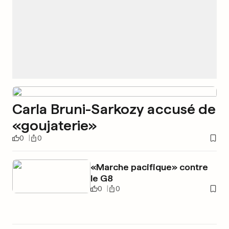
Carla Bruni-Sarkozy accusé de
«goujaterie»
0
0
«Marche pacifique» contre
le G8
0
0