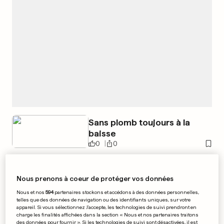
Sans plomb toujours à la
baisse
0
0
Nous prenons à coeur de protéger vos données
Nocentini gagne l'étape,
Nous et nos
594
partenaires stockons et accédons à des données personnelles,
telles que des données de navigation ou des identifiants uniques, sur votre
Contador répond présent
appareil. Si vous sélectionnez J'accepte, les technologies de suivi prendront en
0
0
charge les finalités affichées dans la section « Nous et nos partenaires traitons
des données pour fournir ». Si les technologies de suivi sont désactivées, il est