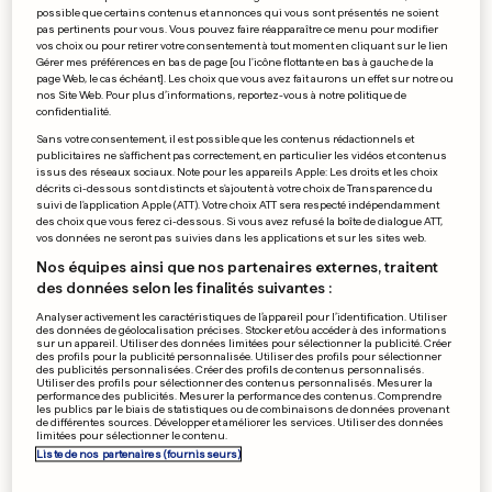
possible que certains contenus et annonces qui vous sont présentés ne soient
pas pertinents pour vous. Vous pouvez faire réapparaître ce menu pour modifier
vos choix ou pour retirer votre consentement à tout moment en cliquant sur le lien
Gérer mes préférences en bas de page [ou l'icône flottante en bas à gauche de la
page Web, le cas échéant]. Les choix que vous avez fait aurons un effet sur notre ou
nos Site Web. Pour plus d’informations, reportez-vous à notre politique de
La mort d'un jeune homme
confidentialité.
Sans votre consentement, il est possible que les contenus rédactionnels et
embrase la cité
publicitaires ne s'affichent pas correctement, en particulier les vidéos et contenus
issus des réseaux sociaux. Note pour les appareils Apple: Les droits et les choix
0
0
décrits ci-dessous sont distincts et s'ajoutent à votre choix de Transparence du
suivi de l'application Apple (ATT). Votre choix ATT sera respecté indépendamment
des choix que vous ferez ci-dessous. Si vous avez refusé la boîte de dialogue ATT,
vos données ne seront pas suivies dans les applications et sur les sites web.
Jumeaux abandonnés à Paris:
Nos équipes ainsi que nos partenaires externes, traitent
l'argent en cause?
des données selon les finalités suivantes :
Analyser activement les caractéristiques de l’appareil pour l’identification. Utiliser
des données de géolocalisation précises. Stocker et/ou accéder à des informations
sur un appareil. Utiliser des données limitées pour sélectionner la publicité. Créer
0
0
des profils pour la publicité personnalisée. Utiliser des profils pour sélectionner
des publicités personnalisées. Créer des profils de contenus personnalisés.
Utiliser des profils pour sélectionner des contenus personnalisés. Mesurer la
performance des publicités. Mesurer la performance des contenus. Comprendre
les publics par le biais de statistiques ou de combinaisons de données provenant
Kaupthing Bank Luxembourg
de différentes sources. Développer et améliorer les services. Utiliser des données
limitées pour sélectionner le contenu.
reliftée
Liste de nos partenaires (fournisseurs)
0
0