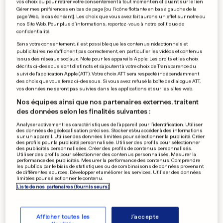
vos choix ou pour retirer votre consentement à tout moment en cliquant sur le lien
Gérer mes préférences en bas de page [ou l'icône flottante en bas à gauche de la
0
0
page Web, le cas échéant]. Les choix que vous avez fait aurons un effet sur notre ou
nos Site Web. Pour plus d’informations, reportez-vous à notre politique de
confidentialité.
Ronaldo s'offre un beau triplé
Sans votre consentement, il est possible que les contenus rédactionnels et
publicitaires ne s'affichent pas correctement, en particulier les vidéos et contenus
issus des réseaux sociaux. Note pour les appareils Apple: Les droits et les choix
décrits ci-dessous sont distincts et s'ajoutent à votre choix de Transparence du
suivi de l'application Apple (ATT). Votre choix ATT sera respecté indépendamment
des choix que vous ferez ci-dessous. Si vous avez refusé la boîte de dialogue ATT,
vos données ne seront pas suivies dans les applications et sur les sites web.
0
0
Nos équipes ainsi que nos partenaires externes, traitent
des données selon les finalités suivantes :
PUBLICITÉ
Analyser activement les caractéristiques de l’appareil pour l’identification. Utiliser
des données de géolocalisation précises. Stocker et/ou accéder à des informations
sur un appareil. Utiliser des données limitées pour sélectionner la publicité. Créer
des profils pour la publicité personnalisée. Utiliser des profils pour sélectionner
des publicités personnalisées. Créer des profils de contenus personnalisés.
Utiliser des profils pour sélectionner des contenus personnalisés. Mesurer la
performance des publicités. Mesurer la performance des contenus. Comprendre
les publics par le biais de statistiques ou de combinaisons de données provenant
de différentes sources. Développer et améliorer les services. Utiliser des données
limitées pour sélectionner le contenu.
Liste de nos partenaires (fournisseurs)
Afficher toutes les
J'accepte