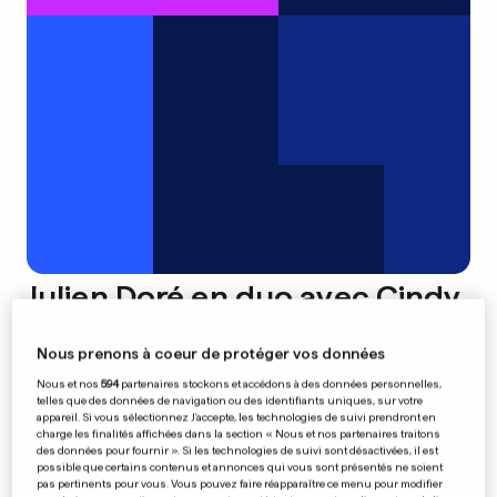
Julien Doré en duo avec Cindy
Sander
Nous prenons à coeur de protéger vos données
0
0
Nous et nos
594
partenaires stockons et accédons à des données personnelles,
telles que des données de navigation ou des identifiants uniques, sur votre
appareil. Si vous sélectionnez J'accepte, les technologies de suivi prendront en
Manchester et le flair de
charge les finalités affichées dans la section « Nous et nos partenaires traitons
Ferguson
des données pour fournir ». Si les technologies de suivi sont désactivées, il est
possible que certains contenus et annonces qui vous sont présentés ne soient
pas pertinents pour vous. Vous pouvez faire réapparaître ce menu pour modifier