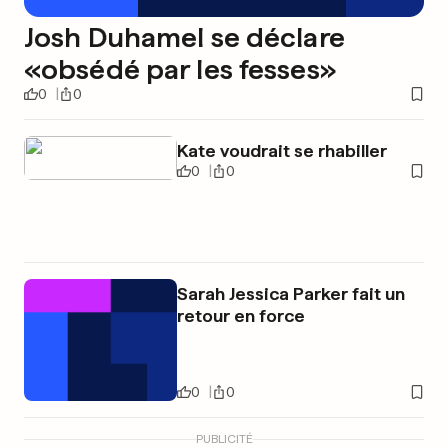
Josh Duhamel se déclare
«obsédé par les fesses»
0
0
Kate voudrait se rhabiller
0
0
Sarah Jessica Parker fait un
retour en force
0
0
PUBLICITÉ