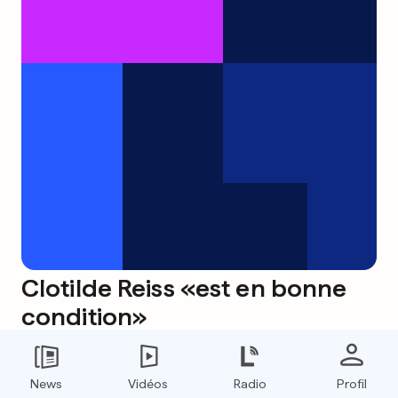
Clotilde Reiss «est en bonne
condition»
0
0
News
Vidéos
Radio
Profil
Du cash pour les épargnants