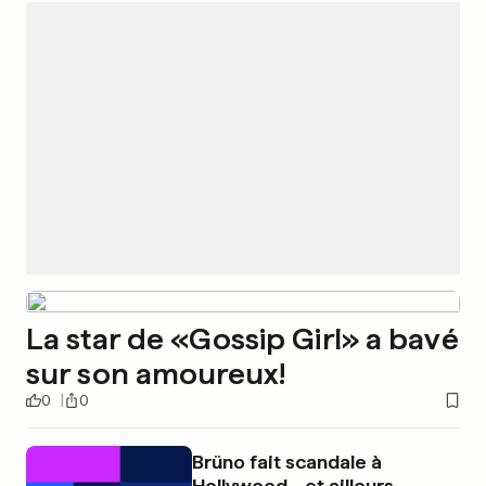
La star de «Gossip Girl» a bavé
sur son amoureux!
0
0
Brüno fait scandale à
Hollywood... et ailleurs