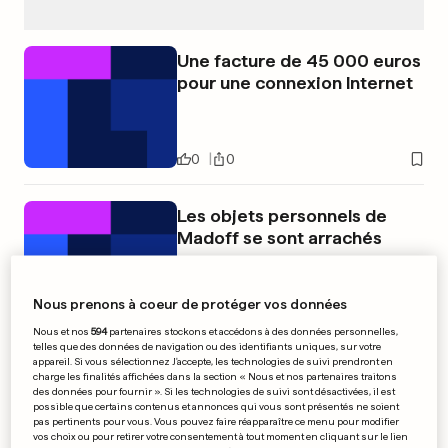
Une facture de 45 000 euros
pour une connexion Internet
0
0
Les objets personnels de
Madoff se sont arrachés
Nous prenons à coeur de protéger vos données
0
0
Nous et nos
594
partenaires stockons et accédons à des données personnelles,
telles que des données de navigation ou des identifiants uniques, sur votre
appareil. Si vous sélectionnez J'accepte, les technologies de suivi prendront en
charge les finalités affichées dans la section « Nous et nos partenaires traitons
des données pour fournir ». Si les technologies de suivi sont désactivées, il est
possible que certains contenus et annonces qui vous sont présentés ne soient
pas pertinents pour vous. Vous pouvez faire réapparaître ce menu pour modifier
vos choix ou pour retirer votre consentement à tout moment en cliquant sur le lien