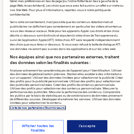
Gérer mes préférences en bas de page [ou l'icône flottante en bas à gauche de la
page Web, le cas échéant]. Les choix que vous avez fait aurons un effet sur notre ou
nos Site Web. Pour plus d’informations, reportez-vous à notre politique de
confidentialité.
Sans votre consentement, il est possible que les contenus rédactionnels et
publicitaires ne s'affichent pas correctement, en particulier les vidéos et contenus
issus des réseaux sociaux. Note pour les appareils Apple: Les droits et les choix
décrits ci-dessous sont distincts et s'ajoutent à votre choix de Transparence du
suivi de l'application Apple (ATT). Votre choix ATT sera respecté indépendamment
des choix que vous ferez ci-dessous. Si vous avez refusé la boîte de dialogue ATT,
vos données ne seront pas suivies dans les applications et sur les sites web.
Nos équipes ainsi que nos partenaires externes, traitent
des données selon les finalités suivantes :
Analyser activement les caractéristiques de l’appareil pour l’identification. Utiliser
Du rouge partout
des données de géolocalisation précises. Stocker et/ou accéder à des informations
sur un appareil. Utiliser des données limitées pour sélectionner la publicité. Créer
0
0
des profils pour la publicité personnalisée. Utiliser des profils pour sélectionner
des publicités personnalisées. Créer des profils de contenus personnalisés.
Utiliser des profils pour sélectionner des contenus personnalisés. Mesurer la
performance des publicités. Mesurer la performance des contenus. Comprendre
les publics par le biais de statistiques ou de combinaisons de données provenant
Les habitants de la Grande
de différentes sources. Développer et améliorer les services. Utiliser des données
limitées pour sélectionner le contenu.
Région dialoguent à peine
Liste de nos partenaires (fournisseurs)
0
0
Afficher toutes les
J'accepte
finalités