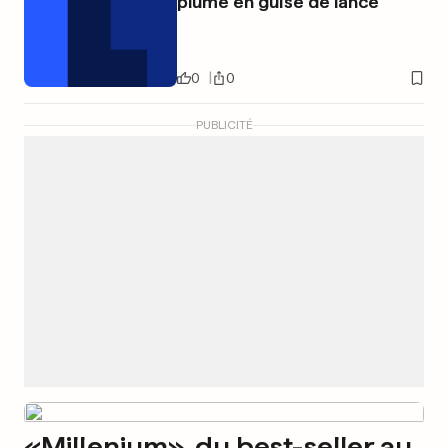
plume en guise de lance
0
0
PUBLICITÉ
«Millenium», du best-seller au