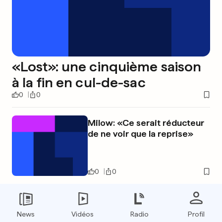
«Lost»: une cinquième saison
à la fin en cul-de-sac
0
0
Milow: «Ce serait réducteur
de ne voir que la reprise»
0
0
«Le 20 juillet 1969, il marchait
sur la Lune»
News
Vidéos
Radio
Profil