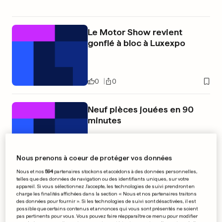
Le Motor Show revient
gonflé à bloc à Luxexpo
0
0
Neuf pièces jouées en 90
minutes
Nous prenons à coeur de protéger vos données
0
0
Nous et nos
594
partenaires stockons et accédons à des données personnelles,
telles que des données de navigation ou des identifiants uniques, sur votre
PUBLICITÉ
appareil. Si vous sélectionnez J'accepte, les technologies de suivi prendront en
charge les finalités affichées dans la section « Nous et nos partenaires traitons
des données pour fournir ». Si les technologies de suivi sont désactivées, il est
possible que certains contenus et annonces qui vous sont présentés ne soient
pas pertinents pour vous. Vous pouvez faire réapparaître ce menu pour modifier