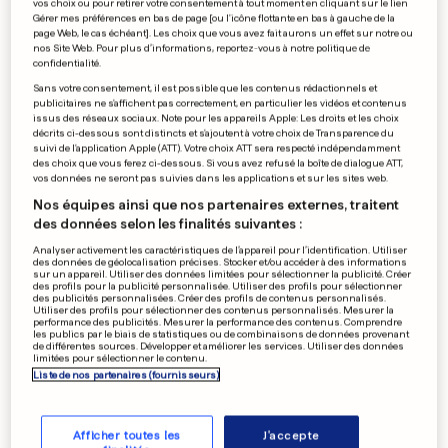
vos choix ou pour retirer votre consentement à tout moment en cliquant sur le lien
Gérer mes préférences en bas de page [ou l'icône flottante en bas à gauche de la
page Web, le cas échéant]. Les choix que vous avez fait aurons un effet sur notre ou
nos Site Web. Pour plus d’informations, reportez-vous à notre politique de
confidentialité.
Sans votre consentement, il est possible que les contenus rédactionnels et
publicitaires ne s'affichent pas correctement, en particulier les vidéos et contenus
issus des réseaux sociaux. Note pour les appareils Apple: Les droits et les choix
décrits ci-dessous sont distincts et s'ajoutent à votre choix de Transparence du
suivi de l'application Apple (ATT). Votre choix ATT sera respecté indépendamment
des choix que vous ferez ci-dessous. Si vous avez refusé la boîte de dialogue ATT,
vos données ne seront pas suivies dans les applications et sur les sites web.
Nos équipes ainsi que nos partenaires externes, traitent
des données selon les finalités suivantes :
Les sciences sont en délire
Analyser activement les caractéristiques de l’appareil pour l’identification. Utiliser
des données de géolocalisation précises. Stocker et/ou accéder à des informations
0
0
sur un appareil. Utiliser des données limitées pour sélectionner la publicité. Créer
des profils pour la publicité personnalisée. Utiliser des profils pour sélectionner
des publicités personnalisées. Créer des profils de contenus personnalisés.
Utiliser des profils pour sélectionner des contenus personnalisés. Mesurer la
performance des publicités. Mesurer la performance des contenus. Comprendre
les publics par le biais de statistiques ou de combinaisons de données provenant
de différentes sources. Développer et améliorer les services. Utiliser des données
Dommages collatéraux
limitées pour sélectionner le contenu.
autour d'une garde à vue
Liste de nos partenaires (fournisseurs)
Afficher toutes les
J'accepte