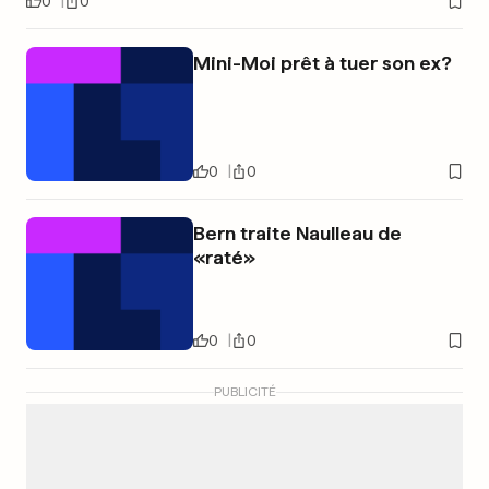
0
0
Mini-Moi prêt à tuer son ex?
0
0
Bern traite Naulleau de
«raté»
0
0
PUBLICITÉ