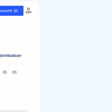
couvrir
éinitialiser
25
26