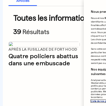
Articles
Nous pre
Toutes les informations du 
Nous et nos
5
identifiants u
finalités affi
sont désactiv
39
Résultats
vous. Vous po
cliquant sur l
Les choix que 
de confidential
APRÈS LA FUSILLADE DE FORT HOOD
Sans votre con
particulier le
Quatre policiers abattus
dessous sont d
respecté indé
dans une embuscade
seront pas sui
Nos équip
suivantes 
Analyser activ
Stocker et/ou 
profils pour l
contenus pers
publicités. M
données prove
le contenu.
LIGA
Liste de nos 