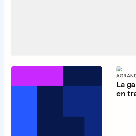
AGRAND
La g
en tr