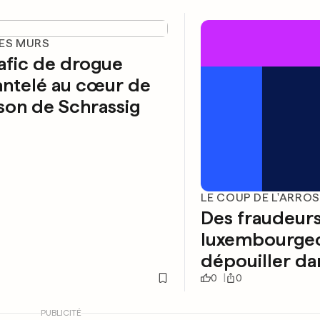
LES MURS
afic de drogue
ntelé au cœur de
ison de Schrassig
LE COUP DE L'ARRO
Des fraudeur
luxembourgeo
dépouiller dan
0
0
PUBLICITÉ