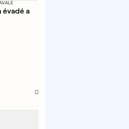
AVALE
n évadé a