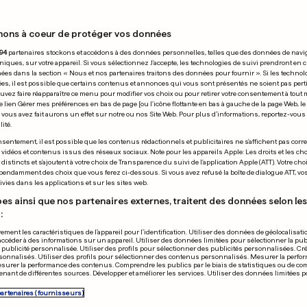
nons à coeur de protéger vos données
29.11.2009
94
partenaires stockons et accédons à des données personnelles, telles que des données de navi
niques, sur votre appareil. Si vous sélectionnez J'accepte, les technologies de suivi prendront en 
chées dans la section « Nous et nos partenaires traitons des données pour fournir ». Si les technol
ées, il est possible que certains contenus et annonces qui vous sont présentés ne soient pas per
uvez faire réapparaître ce menu pour modifier vos choix ou pour retirer votre consentement à tou
e lien Gérer mes préférences en bas de page [ou l'icône flottante en bas à gauche de la page Web, le
vous avez fait aurons un effet sur notre ou nos Site Web. Pour plus d’informations, reportez-vous 
ité.
sentement, il est possible que les contenus rédactionnels et publicitaires ne s'affichent pas corr
s vidéos et contenus issus des réseaux sociaux. Note pour les appareils Apple: Les droits et les choi
istincts et s'ajoutent à votre choix de Transparence du suivi de l'application Apple (ATT). Votre cho
pendamment des choix que vous ferez ci-dessous. Si vous avez refusé la boîte de dialogue ATT, v
vies dans les applications et sur les sites web.
es ainsi que nos partenaires externes, traitent des données selon les 
:
ement les caractéristiques de l’appareil pour l’identification. Utiliser des données de géolocalisati
accéder à des informations sur un appareil. Utiliser des données limitées pour sélectionner la publ
a publicité personnalisée. Utiliser des profils pour sélectionner des publicités personnalisées. Cré
onnalisés. Utiliser des profils pour sélectionner des contenus personnalisés. Mesurer la perfo
esurer la performance des contenus. Comprendre les publics par le biais de statistiques ou de c
nant de différentes sources. Développer et améliorer les services. Utiliser des données limitées 
CONCERT
partenaires (fournisseurs)