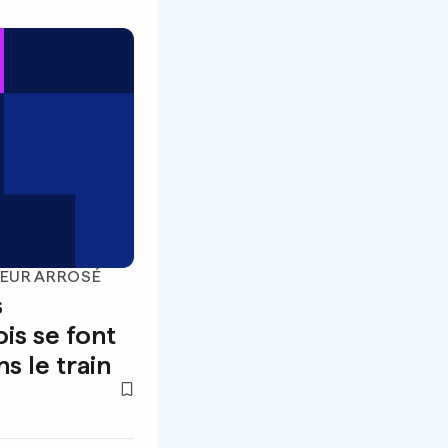
SEUR ARROSÉ
s
is se font
s le train