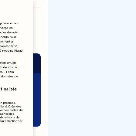
gation ou des
charge les
ogies de suivi
tinents pour
t moment en
 cas échéant].
à notre politique
ectement, en
x décrits ci-
ix ATT sera
os données ne
finalités
on précises.
icité. Créer des
er des profils de
rmance des
ombinaisons de
pour sélectionner