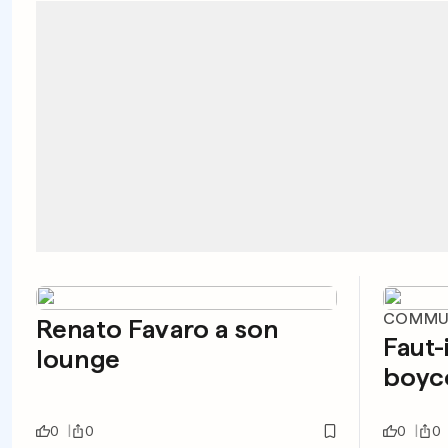
COMMU
Renato Favaro a son
Faut-
lounge
boyco
0
0
0
0