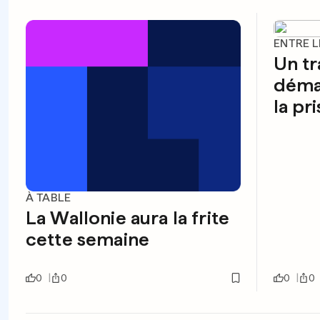
ENTRE 
Un tr
déma
la pr
À TABLE
La Wallonie aura la frite
cette semaine
0
0
0
0