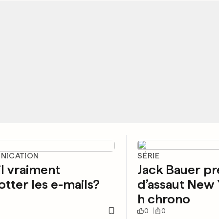
NICATION
SÉRIE
il vraiment
Jack Bauer p
tter les e-mails?
d’assaut New 
h chrono
0
0