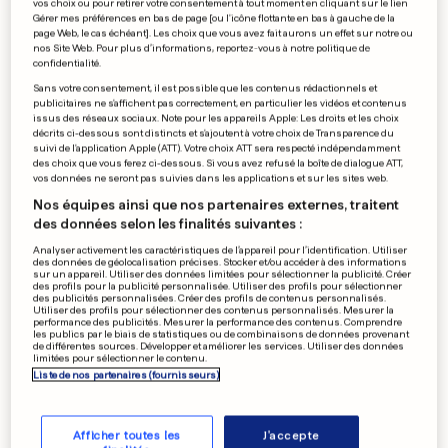
vos choix ou pour retirer votre consentement à tout moment en cliquant sur le lien
Gérer mes préférences en bas de page [ou l'icône flottante en bas à gauche de la
page Web, le cas échéant]. Les choix que vous avez fait aurons un effet sur notre ou
Mélanie est maçon pour
nos Site Web. Pour plus d’informations, reportez-vous à notre politique de
confidentialité.
sortir enfin de la «galère»
Sans votre consentement, il est possible que les contenus rédactionnels et
0
0
publicitaires ne s'affichent pas correctement, en particulier les vidéos et contenus
issus des réseaux sociaux. Note pour les appareils Apple: Les droits et les choix
décrits ci-dessous sont distincts et s'ajoutent à votre choix de Transparence du
suivi de l'application Apple (ATT). Votre choix ATT sera respecté indépendamment
des choix que vous ferez ci-dessous. Si vous avez refusé la boîte de dialogue ATT,
vos données ne seront pas suivies dans les applications et sur les sites web.
Le bourreau de Jaycee
Nos équipes ainsi que nos partenaires externes, traitent
Dugard aurait pu être
des données selon les finalités suivantes :
interpellé plus tôt
Analyser activement les caractéristiques de l’appareil pour l’identification. Utiliser
0
0
des données de géolocalisation précises. Stocker et/ou accéder à des informations
sur un appareil. Utiliser des données limitées pour sélectionner la publicité. Créer
des profils pour la publicité personnalisée. Utiliser des profils pour sélectionner
des publicités personnalisées. Créer des profils de contenus personnalisés.
Utiliser des profils pour sélectionner des contenus personnalisés. Mesurer la
performance des publicités. Mesurer la performance des contenus. Comprendre
PUBLICITÉ
les publics par le biais de statistiques ou de combinaisons de données provenant
de différentes sources. Développer et améliorer les services. Utiliser des données
limitées pour sélectionner le contenu.
Liste de nos partenaires (fournisseurs)
Afficher toutes les
J'accepte