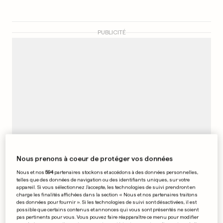
PUBLICITÉ
Nous prenons à coeur de protéger vos données
Nous et nos
594
partenaires stockons et accédons à des données personnelles,
telles que des données de navigation ou des identifiants uniques, sur votre
L’ONU va évacuer certains
appareil. Si vous sélectionnez J'accepte, les technologies de suivi prendront en
charge les finalités affichées dans la section « Nous et nos partenaires traitons
des données pour fournir ». Si les technologies de suivi sont désactivées, il est
employés d’Afghanistan
possible que certains contenus et annonces qui vous sont présentés ne soient
pas pertinents pour vous. Vous pouvez faire réapparaître ce menu pour modifier
0
0