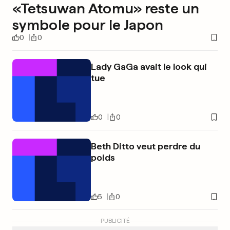
«Tetsuwan Atomu» reste un
symbole pour le Japon
0
0
Lady GaGa avait le look qui
tue
0
0
Beth Ditto veut perdre du
poids
5
0
PUBLICITÉ