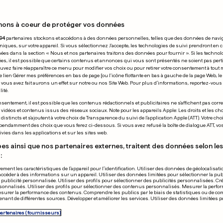
nons à coeur de protéger vos données
10.11.2009
94
partenaires stockons et accédons à des données personnelles, telles que des données de navi
niques, sur votre appareil. Si vous sélectionnez J'accepte, les technologies de suivi prendront en 
chées dans la section « Nous et nos partenaires traitons des données pour fournir ». Si les technol
ées, il est possible que certains contenus et annonces qui vous sont présentés ne soient pas per
uvez faire réapparaître ce menu pour modifier vos choix ou pour retirer votre consentement à tou
e lien Gérer mes préférences en bas de page [ou l'icône flottante en bas à gauche de la page Web, le
vous avez fait aurons un effet sur notre ou nos Site Web. Pour plus d’informations, reportez-vous 
ité.
sentement, il est possible que les contenus rédactionnels et publicitaires ne s'affichent pas corr
grands frères» vont
s vidéos et contenus issus des réseaux sociaux. Note pour les appareils Apple: Les droits et les choi
istincts et s'ajoutent à votre choix de Transparence du suivi de l'application Apple (ATT). Votre cho
 bouger les lycées
pendamment des choix que vous ferez ci-dessous. Si vous avez refusé la boîte de dialogue ATT, v
vies dans les applications et sur les sites web.
es ainsi que nos partenaires externes, traitent des données selon les 
:
ement les caractéristiques de l’appareil pour l’identification. Utiliser des données de géolocalisati
accéder à des informations sur un appareil. Utiliser des données limitées pour sélectionner la publ
a publicité personnalisée. Utiliser des profils pour sélectionner des publicités personnalisées. Cré
onnalisés. Utiliser des profils pour sélectionner des contenus personnalisés. Mesurer la perfo
esurer la performance des contenus. Comprendre les publics par le biais de statistiques ou de c
nant de différentes sources. Développer et améliorer les services. Utiliser des données limitées 
Avec une seul
partenaires (fournisseurs)