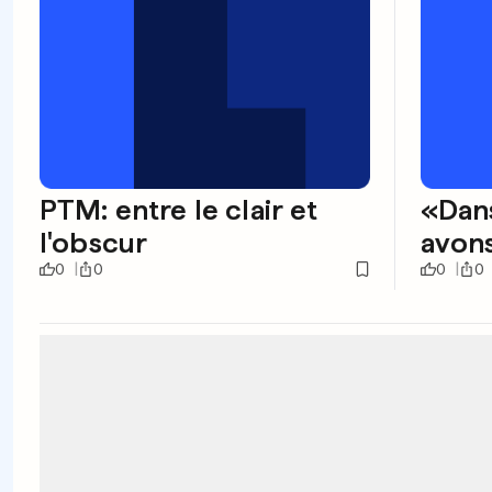
PTM: entre le clair et
«Dans
l'obscur
avons
0
0
0
0