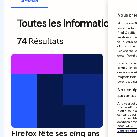
Articles
Nous pre
Toutes les informations du 
Nous et nos
5
identifiants u
finalités affi
sont désactiv
74
Résultats
vous. Vous po
cliquant sur l
Les choix que 
de confidential
Sans votre con
Les «
particulier le
dessous sont d
faire
respecté indé
seront pas sui
Nos équip
suivantes 
Analyser activ
Stocker et/ou 
profils pour l
contenus pers
publicités. M
données prove
le contenu.
Firefox fête ses cinq ans
Liste de nos 