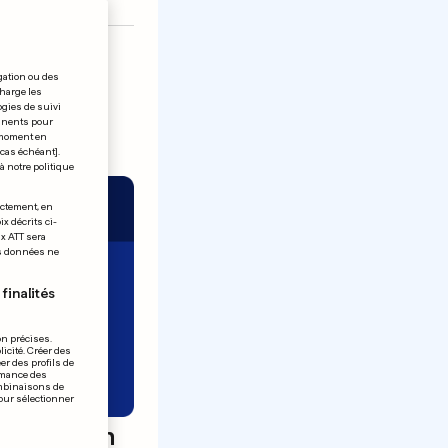
gation ou des
charge les
ogies de suivi
tinents pour
t moment en
 cas échéant].
à notre politique
ectement, en
x décrits ci-
ix ATT sera
os données ne
finalités
on précises.
icité. Créer des
er des profils de
rmance des
ombinaisons de
pour sélectionner
e main en