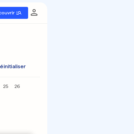
couvrir
éinitialiser
25
26