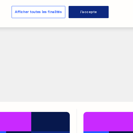
Liga
Afficher toutes les finalités
J'accepte
0
0
PUBLICITÉ