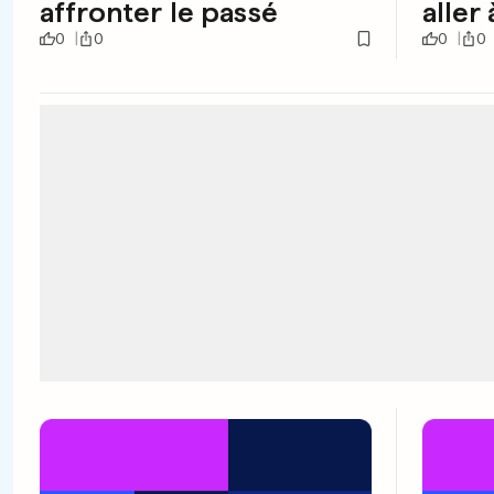
affronter le passé
aller
0
0
0
0