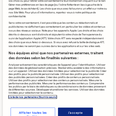
vos choix ou pour retirer votre consentement à tout moment en cliquant sur le lien
Gérer mes préférences en bas de page [ou l'icône flottante en bas à gauche de la
Vendre de l'économie
page Web, le cas échéant]. Les choix que vous avez fait aurons un effet sur notre ou
nos Site Web. Pour plus d’informations, reportez-vous à notre politique de
d'énergie avec l'électricité
confidentialité.
0
0
Sans votre consentement, il est possible que les contenus rédactionnels et
publicitaires ne s'affichent pas correctement, en particulier les vidéos et contenus
issus des réseaux sociaux. Note pour les appareils Apple: Les droits et les choix
décrits ci-dessous sont distincts et s'ajoutent à votre choix de Transparence du
suivi de l'application Apple (ATT). Votre choix ATT sera respecté indépendamment
des choix que vous ferez ci-dessous. Si vous avez refusé la boîte de dialogue ATT,
PUBLICITÉ
vos données ne seront pas suivies dans les applications et sur les sites web.
Nos équipes ainsi que nos partenaires externes, traitent
des données selon les finalités suivantes :
Analyser activement les caractéristiques de l’appareil pour l’identification. Utiliser
des données de géolocalisation précises. Stocker et/ou accéder à des informations
sur un appareil. Utiliser des données limitées pour sélectionner la publicité. Créer
des profils pour la publicité personnalisée. Utiliser des profils pour sélectionner
des publicités personnalisées. Créer des profils de contenus personnalisés.
Utiliser des profils pour sélectionner des contenus personnalisés. Mesurer la
performance des publicités. Mesurer la performance des contenus. Comprendre
les publics par le biais de statistiques ou de combinaisons de données provenant
de différentes sources. Développer et améliorer les services. Utiliser des données
limitées pour sélectionner le contenu.
Liste de nos partenaires (fournisseurs)
Afficher toutes les
J'accepte