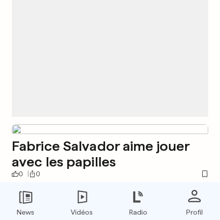
Fabrice Salvador aime jouer
avec les papilles
0
0
Il incitait les Français à
investir dans LuxAlpha pour
News
Vidéos
Radio
Profil