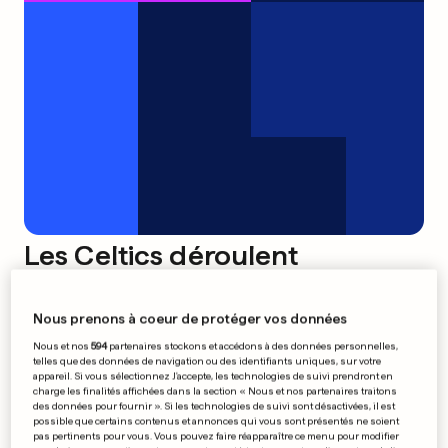
Les Celtics déroulent
0
0
Nous prenons à coeur de protéger vos données
Bataille franco-allemande sur
Nous et nos
594
partenaires stockons et accédons à des données personnelles,
les rails
telles que des données de navigation ou des identifiants uniques, sur votre
appareil. Si vous sélectionnez J'accepte, les technologies de suivi prendront en
0
0
charge les finalités affichées dans la section « Nous et nos partenaires traitons
des données pour fournir ». Si les technologies de suivi sont désactivées, il est
possible que certains contenus et annonces qui vous sont présentés ne soient
pas pertinents pour vous. Vous pouvez faire réapparaître ce menu pour modifier