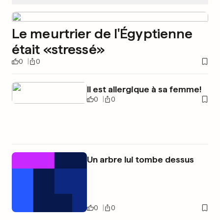
Le meurtrier de l'Égyptienne
était «stressé»
0
0
Il est allergique à sa femme!
0
0
Un arbre lui tombe dessus
0
0