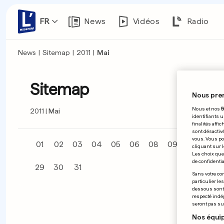
FR
News
Vidéos
Radio
News
|
Sitemap
|
2011
|
Mai
Sitemap
Nous pre
Nous et nos
5
2011
Mai
identifiants u
finalités affi
sont désactiv
vous. Vous po
01
02
03
04
05
06
08
09
10
11
cliquant sur l
Les choix que 
de confidential
29
30
31
Sans votre con
particulier le
dessous sont d
respecté indé
seront pas sui
Nos équip