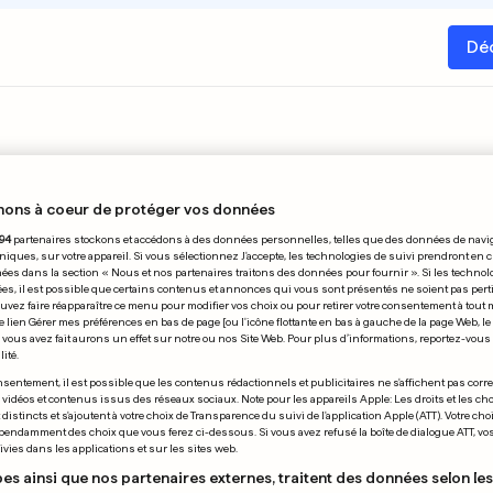
Dé
nons à coeur de protéger vos données
94
partenaires stockons et accédons à des données personnelles, telles que des données de navi
R
niques, sur votre appareil. Si vous sélectionnez J'accepte, les technologies de suivi prendront en 
chées dans la section « Nous et nos partenaires traitons des données pour fournir ». Si les technol
ées, il est possible que certains contenus et annonces qui vous sont présentés ne soient pas per
uvez faire réapparaître ce menu pour modifier vos choix ou pour retirer votre consentement à tou
12
13
15
16
17
18
19
20
22
23
24
25
e lien Gérer mes préférences en bas de page [ou l'icône flottante en bas à gauche de la page Web, le
vous avez fait aurons un effet sur notre ou nos Site Web. Pour plus d’informations, reportez-vous 
ité.
sentement, il est possible que les contenus rédactionnels et publicitaires ne s'affichent pas corr
s vidéos et contenus issus des réseaux sociaux. Note pour les appareils Apple: Les droits et les choi
istincts et s'ajoutent à votre choix de Transparence du suivi de l'application Apple (ATT). Votre cho
pendamment des choix que vous ferez ci-dessous. Si vous avez refusé la boîte de dialogue ATT, v
vies dans les applications et sur les sites web.
es ainsi que nos partenaires externes, traitent des données selon les 