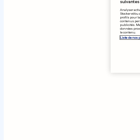
suivantes 
Analyser activ
Stocker et/ou 
profils pour l
contenus pers
publicités. M
données prove
le contenu.
Liste de nos 