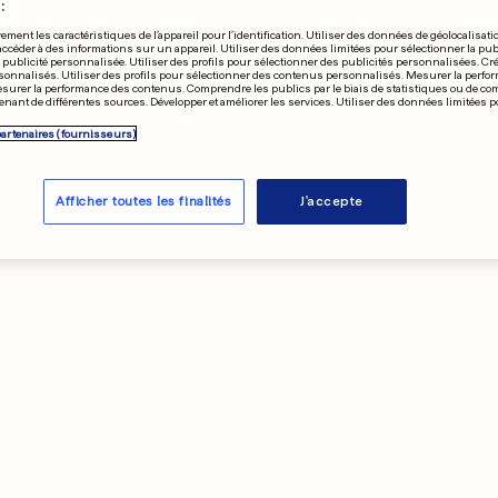
:
ement les caractéristiques de l’appareil pour l’identification. Utiliser des données de géolocalisati
accéder à des informations sur un appareil. Utiliser des données limitées pour sélectionner la publ
a publicité personnalisée. Utiliser des profils pour sélectionner des publicités personnalisées. Cré
onnalisés. Utiliser des profils pour sélectionner des contenus personnalisés. Mesurer la perfo
esurer la performance des contenus. Comprendre les publics par le biais de statistiques ou de c
nant de différentes sources. Développer et améliorer les services. Utiliser des données limitées 
partenaires (fournisseurs)
Afficher toutes les finalités
J'accepte