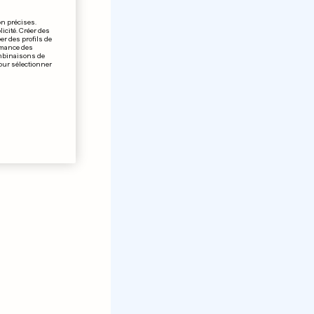
on précises.
icité. Créer des
er des profils de
rmance des
ombinaisons de
pour sélectionner