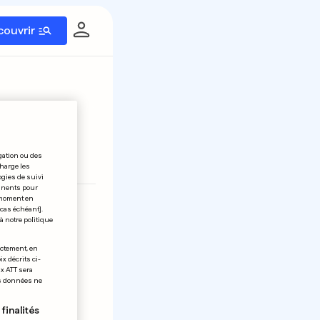
couvrir
gation ou des
éinitialiser
charge les
ogies de suivi
tinents pour
t moment en
26
27
 cas échéant].
à notre politique
ectement, en
x décrits ci-
ix ATT sera
os données ne
finalités