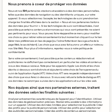
Nous prenons à coeur de protéger vos données
Nous et nos
594
partenaires stockons et accédons à des données personnelles,
telles que des données de navigation ou des identifiants uniques, sur votre
appareil. Si vous sélectionnez J'accepte, les technologies de suivi prendront en
charge les finalités affichées dans la section « Nous et nos partenaires traitons
des données pour fournir ». Si les technologies de suivi sont désactivées, il est
FAMILLE EN DÉTRESSE
possible que certains contenus et annonces qui vous sont présentés ne soient
pas pertinents pour vous. Vous pouvez faire réapparaître ce menu pour modifier
Quand une assurance refuse
vos choix ou pour retirer votre consentement à tout moment en cliquant sur le lien
Gérer mes préférences en bas de page [ou l'icône flottante en bas à gauche de la
d'indemniser
page Web, le cas échéant]. Les choix que vous avez fait aurons un effet sur notre ou
nos Site Web. Pour plus d’informations, reportez-vous à notre politique de
0
0
confidentialité.
Sans votre consentement, il est possible que les contenus rédactionnels et
publicitaires ne s'affichent pas correctement, en particulier les vidéos et contenus
Les Clefs d'or étaient réunies
issus des réseaux sociaux. Note pour les appareils Apple: Les droits et les choix
ce week-end
décrits ci-dessous sont distincts et s'ajoutent à votre choix de Transparence du
suivi de l'application Apple (ATT). Votre choix ATT sera respecté indépendamment
0
0
des choix que vous ferez ci-dessous. Si vous avez refusé la boîte de dialogue ATT,
vos données ne seront pas suivies dans les applications et sur les sites web.
Nos équipes ainsi que nos partenaires externes, traitent
des données selon les finalités suivantes :
INITIATIVE
Analyser activement les caractéristiques de l’appareil pour l’identification. Utiliser
des données de géolocalisation précises. Stocker et/ou accéder à des informations
Les footballeurs en herbe
sur un appareil. Utiliser des données limitées pour sélectionner la publicité. Créer
des profils pour la publicité personnalisée. Utiliser des profils pour sélectionner
étaient sur les terrains
des publicités personnalisées. Créer des profils de contenus personnalisés.