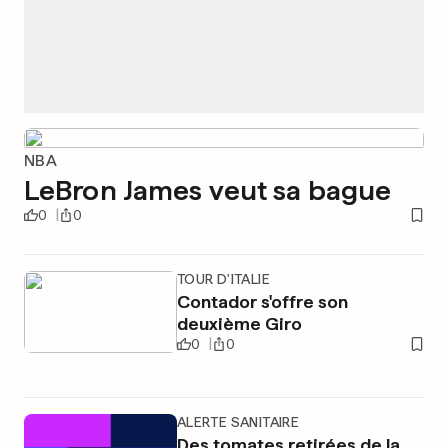
NBA
LeBron James veut sa bague
0
0
TOUR D'ITALIE
Contador s'offre son
deuxième Giro
0
0
ALERTE SANITAIRE
Des tomates retirées de la