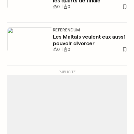
les quarts de finale
0
0
RÉFERENDUM
Les Maltais veulent eux aussi
pouvoir divorcer
0
0
PUBLICITÉ