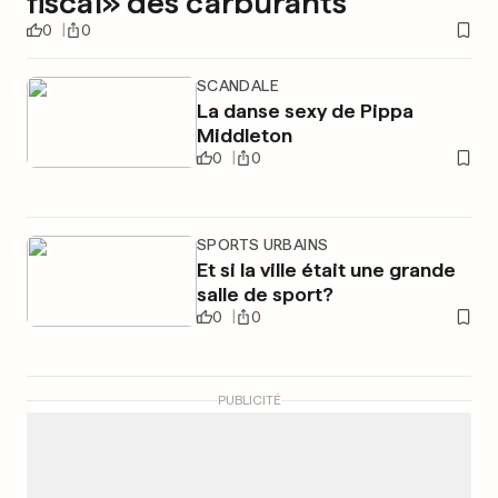
fiscal» des carburants
0
0
SCANDALE
La danse sexy de Pippa
Middleton
0
0
SPORTS URBAINS
Et si la ville était une grande
salle de sport?
0
0
PUBLICITÉ