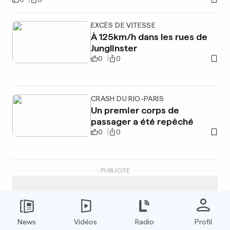
EXCÈS DE VITESSE
À 125km/h dans les rues de
Junglinster
0
0
CRASH DU RIO-PARIS
Un premier corps de
passager a été repêché
0
0
PUBLICITÉ
News
Vidéos
Radio
Profil