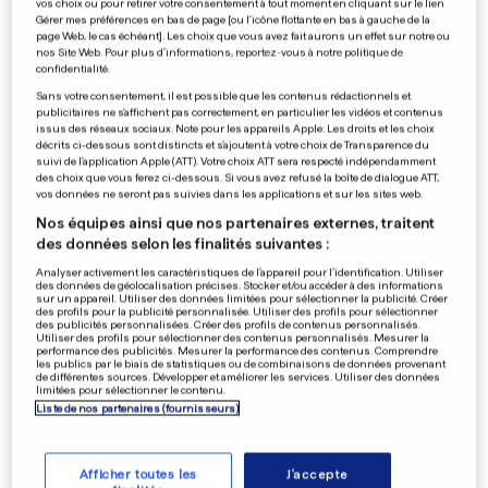
erreurs du passé
vos choix ou pour retirer votre consentement à tout moment en cliquant sur le lien
Gérer mes préférences en bas de page [ou l'icône flottante en bas à gauche de la
page Web, le cas échéant]. Les choix que vous avez fait aurons un effet sur notre ou
0
0
nos Site Web. Pour plus d’informations, reportez-vous à notre politique de
confidentialité.
«GERMANY’S NEXT TOPMODEL»
Sans votre consentement, il est possible que les contenus rédactionnels et
publicitaires ne s'affichent pas correctement, en particulier les vidéos et contenus
C’est fini pour Florence
issus des réseaux sociaux. Note pour les appareils Apple: Les droits et les choix
0
0
décrits ci-dessous sont distincts et s'ajoutent à votre choix de Transparence du
suivi de l'application Apple (ATT). Votre choix ATT sera respecté indépendamment
des choix que vous ferez ci-dessous. Si vous avez refusé la boîte de dialogue ATT,
vos données ne seront pas suivies dans les applications et sur les sites web.
Nos équipes ainsi que nos partenaires externes, traitent
des données selon les finalités suivantes :
ARNAQUE AU LUXEMBOURG
Attention aux faux policiers!
Analyser activement les caractéristiques de l’appareil pour l’identification. Utiliser
des données de géolocalisation précises. Stocker et/ou accéder à des informations
0
0
sur un appareil. Utiliser des données limitées pour sélectionner la publicité. Créer
des profils pour la publicité personnalisée. Utiliser des profils pour sélectionner
des publicités personnalisées. Créer des profils de contenus personnalisés.
Utiliser des profils pour sélectionner des contenus personnalisés. Mesurer la
performance des publicités. Mesurer la performance des contenus. Comprendre
les publics par le biais de statistiques ou de combinaisons de données provenant
de différentes sources. Développer et améliorer les services. Utiliser des données
limitées pour sélectionner le contenu.
PUBLICITÉ
Liste de nos partenaires (fournisseurs)
Afficher toutes les
J'accepte