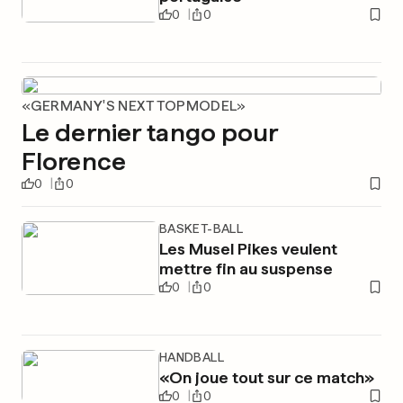
0
0
«GERMANY'S NEXT TOPMODEL»
Le dernier tango pour
Florence
0
0
BASKET-BALL
Les Musel Pikes veulent
mettre fin au suspense
0
0
HANDBALL
«On joue tout sur ce match»
0
0