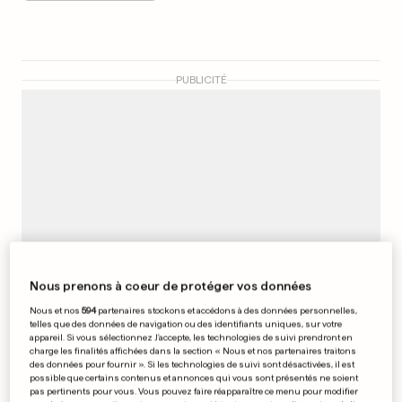
PUBLICITÉ
Nous prenons à coeur de protéger vos données
Nous et nos
594
partenaires stockons et accédons à des données personnelles,
telles que des données de navigation ou des identifiants uniques, sur votre
appareil. Si vous sélectionnez J'accepte, les technologies de suivi prendront en
charge les finalités affichées dans la section « Nous et nos partenaires traitons
À ISTANBUL
des données pour fournir ». Si les technologies de suivi sont désactivées, il est
Red Bull veut gommer les
possible que certains contenus et annonces qui vous sont présentés ne soient
pas pertinents pour vous. Vous pouvez faire réapparaître ce menu pour modifier