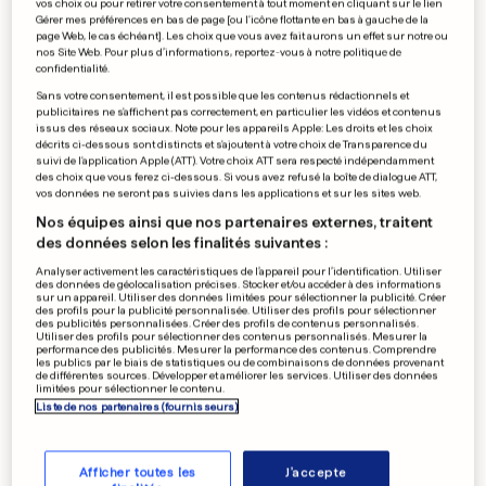
mission
vos choix ou pour retirer votre consentement à tout moment en cliquant sur le lien
Gérer mes préférences en bas de page [ou l'icône flottante en bas à gauche de la
page Web, le cas échéant]. Les choix que vous avez fait aurons un effet sur notre ou
0
0
nos Site Web. Pour plus d’informations, reportez-vous à notre politique de
confidentialité.
PRÉSIDENT DE L'ALEBA
Sans votre consentement, il est possible que les contenus rédactionnels et
publicitaires ne s'affichent pas correctement, en particulier les vidéos et contenus
«La crise pèsera encore»
issus des réseaux sociaux. Note pour les appareils Apple: Les droits et les choix
0
0
décrits ci-dessous sont distincts et s'ajoutent à votre choix de Transparence du
suivi de l'application Apple (ATT). Votre choix ATT sera respecté indépendamment
des choix que vous ferez ci-dessous. Si vous avez refusé la boîte de dialogue ATT,
vos données ne seront pas suivies dans les applications et sur les sites web.
Nos équipes ainsi que nos partenaires externes, traitent
des données selon les finalités suivantes :
DIX ANS DE VIVA
Une eau plate qui pétille
Analyser activement les caractéristiques de l’appareil pour l’identification. Utiliser
des données de géolocalisation précises. Stocker et/ou accéder à des informations
beaucoup au Luxembourg
sur un appareil. Utiliser des données limitées pour sélectionner la publicité. Créer
des profils pour la publicité personnalisée. Utiliser des profils pour sélectionner
0
0
des publicités personnalisées. Créer des profils de contenus personnalisés.
Utiliser des profils pour sélectionner des contenus personnalisés. Mesurer la
performance des publicités. Mesurer la performance des contenus. Comprendre
les publics par le biais de statistiques ou de combinaisons de données provenant
de différentes sources. Développer et améliorer les services. Utiliser des données
limitées pour sélectionner le contenu.
PUBLICITÉ
Liste de nos partenaires (fournisseurs)
Afficher toutes les
J'accepte