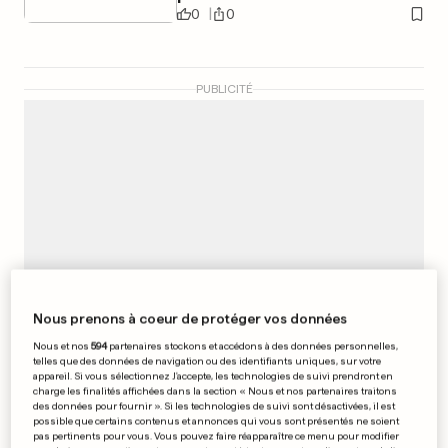
0
0
PUBLICITÉ
Nous prenons à coeur de protéger vos données
Nous et nos
594
partenaires stockons et accédons à des données personnelles,
telles que des données de navigation ou des identifiants uniques, sur votre
appareil. Si vous sélectionnez J'accepte, les technologies de suivi prendront en
charge les finalités affichées dans la section « Nous et nos partenaires traitons
NE PAS FUMER
des données pour fournir ». Si les technologies de suivi sont désactivées, il est
Les élèves ont bien rempli leur
possible que certains contenus et annonces qui vous sont présentés ne soient
pas pertinents pour vous. Vous pouvez faire réapparaître ce menu pour modifier