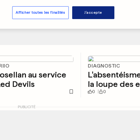
Afficher toutes les finalités
J'accepte
RIIO
DIAGNOSTIC
sellan au service
L'absentéisme
ed Devils
la loupe des 
0
0
PUBLICITÉ