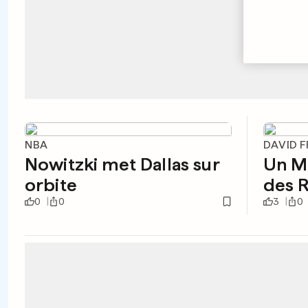
NBA
DAVID F
Nowitzki met Dallas sur
Un Mo
orbite
des R
0
0
3
0