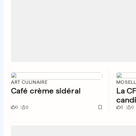
ART CULINAIRE
MOSELL
Café crème sidéral
La CF
cand
0
0
0
0