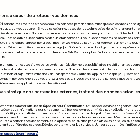
nons à coeur de protéger vos données
24.05.2011
94
partenaires stockons et accédons à des données personnelles, telles que des données de navi
niques, sur votre appareil. Si vous sélectionnez J'accepte, les technologies de suivi prendront en 
chées dans la section « Nous et nos partenaires traitons des données pour fournir ». Si les technol
ées, il est possible que certains contenus et annonces qui vous sont présentés ne soient pas per
uvez faire réapparaître ce menu pour modifier vos choix ou pour retirer votre consentement à tou
e lien Gérer mes préférences en bas de page [ou l'icône flottante en bas à gauche de la page Web, le
vous avez fait aurons un effet sur notre ou nos Site Web. Pour plus d’informations, reportez-vous 
ité.
NNAGE
ERUPTION VOLCANI
sentement, il est possible que les contenus rédactionnels et publicitaires ne s'affichent pas corr
s vidéos et contenus issus des réseaux sociaux. Note pour les appareils Apple: Les droits et les choi
oins 70 personnes
L'Islande sera
istincts et s'ajoutent à votre choix de Transparence du suivi de l'application Apple (ATT). Votre cho
pendamment des choix que vous ferez ci-dessous. Si vous avez refusé la boîte de dialogue ATT, v
e carreau
JPEE?
vies dans les applications et sur les sites web.
0
0
es ainsi que nos partenaires externes, traitent des données selon les 
:
PUBLICITÉ
ement les caractéristiques de l’appareil pour l’identification. Utiliser des données de géolocalisati
accéder à des informations sur un appareil. Utiliser des données limitées pour sélectionner la publ
a publicité personnalisée. Utiliser des profils pour sélectionner des publicités personnalisées. Cré
onnalisés. Utiliser des profils pour sélectionner des contenus personnalisés. Mesurer la perfo
esurer la performance des contenus. Comprendre les publics par le biais de statistiques ou de c
nant de différentes sources. Développer et améliorer les services. Utiliser des données limitées 
partenaires (fournisseurs)