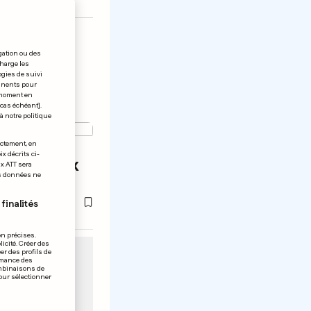
gation ou des
charge les
ogies de suivi
tinents pour
t moment en
 cas échéant].
à notre politique
QUE
ectement, en
x décrits ci-
-t-elle aux
ix ATT sera
os données ne
finalités
on précises.
icité. Créer des
er des profils de
rmance des
ombinaisons de
pour sélectionner