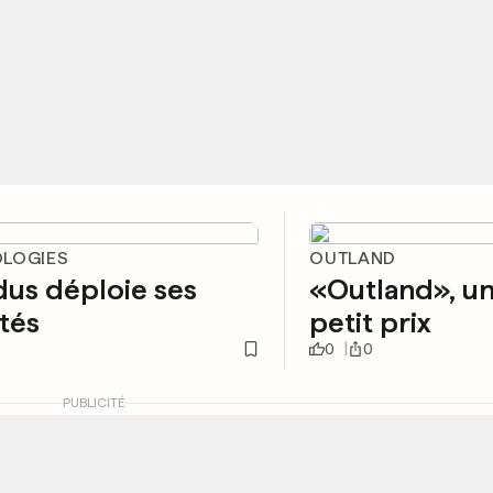
LOGIES
OUTLAND
dus déploie ses
«Outland», un
ités
petit prix
0
0
PUBLICITÉ