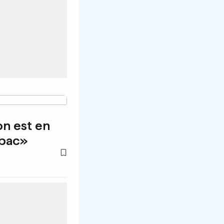
n est en
abac»