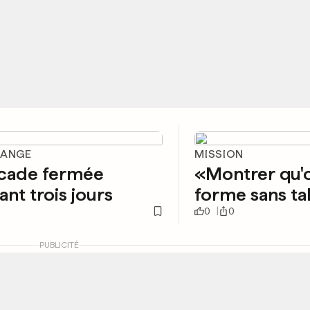
DANGE
MISSION
ocade fermée
«Montrer qu'o
nt trois jours
forme sans t
0
0
PUBLICITÉ