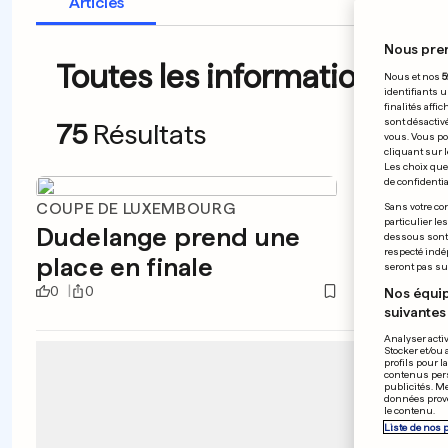
Articles
Nous pre
Toutes les informations du 
Nous et nos
5
identifiants u
finalités affi
sont désactiv
75
Résultats
vous. Vous po
cliquant sur l
Les choix que 
de confidential
COUPE DE LUXEMBOURG
GARDIE
Sans votre con
particulier le
Dudelange prend une
Au m
dessous sont d
respecté indé
place en finale
sur l
seront pas sui
0
0
0
0
Nos équip
suivantes 
Analyser activ
Stocker et/ou 
profils pour l
contenus pers
publicités. M
données prove
le contenu.
Liste de nos 