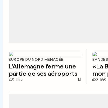
EUROPE DU NORD MENACÉE
BANDES
L'Allemagne ferme une
«La BD
partie de ses aéroports
mon 
0
0
0
0