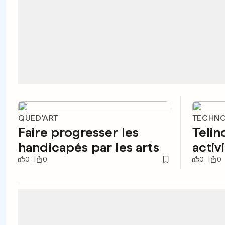
QUED'ART
TECHNO
Faire progresser les
Telin
handicapés par les arts
activ
0
0
0
0