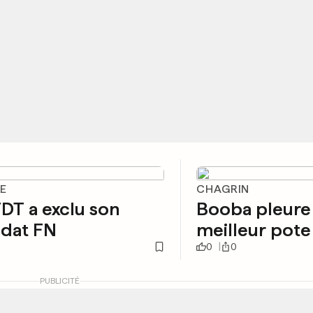
E
CHAGRIN
DT a exclu son
Booba pleure
idat FN
meilleur pote
0
0
PUBLICITÉ