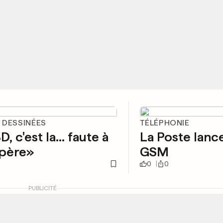
 DESSINÉES
TÉLÉPHONIE
, c'est la... faute à
La Poste lanc
père»
GSM
0
0
PUBLICITÉ