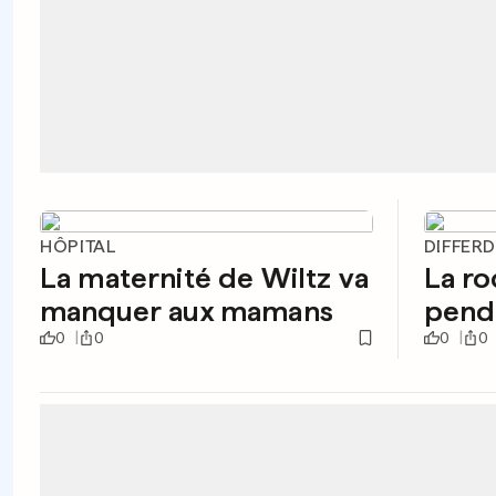
HÔPITAL
DIFFER
La maternité de Wiltz va
La r
manquer aux mamans
penda
0
0
0
0