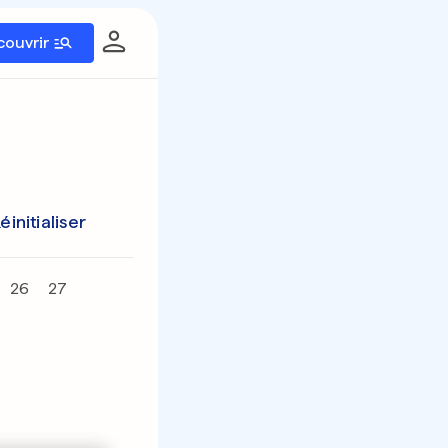
couvrir
éinitialiser
26
27