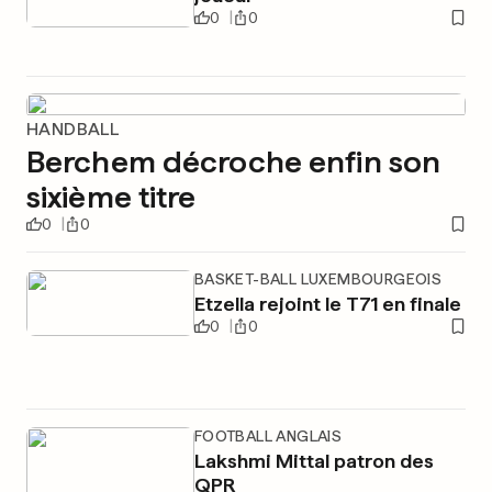
0
0
HANDBALL
Berchem décroche enfin son
sixième titre
0
0
BASKET-BALL LUXEMBOURGEOIS
Etzella rejoint le T71 en finale
0
0
FOOTBALL ANGLAIS
Lakshmi Mittal patron des
QPR