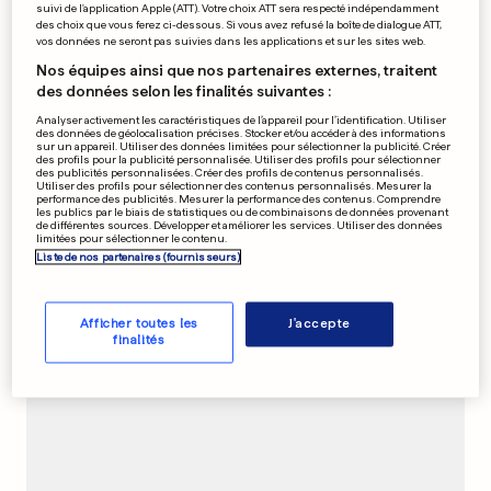
0
0
suivi de l'application Apple (ATT). Votre choix ATT sera respecté indépendamment
des choix que vous ferez ci-dessous. Si vous avez refusé la boîte de dialogue ATT,
vos données ne seront pas suivies dans les applications et sur les sites web.
Nos équipes ainsi que nos partenaires externes, traitent
BGL LIGUE
des données selon les finalités suivantes :
Käerjeng en Coupe d'Europe
Analyser activement les caractéristiques de l’appareil pour l’identification. Utiliser
0
0
des données de géolocalisation précises. Stocker et/ou accéder à des informations
sur un appareil. Utiliser des données limitées pour sélectionner la publicité. Créer
des profils pour la publicité personnalisée. Utiliser des profils pour sélectionner
des publicités personnalisées. Créer des profils de contenus personnalisés.
Utiliser des profils pour sélectionner des contenus personnalisés. Mesurer la
performance des publicités. Mesurer la performance des contenus. Comprendre
les publics par le biais de statistiques ou de combinaisons de données provenant
de différentes sources. Développer et améliorer les services. Utiliser des données
APRÈS LE MAINTIEN
limitées pour sélectionner le contenu.
Metz veut mettre le cap sur
Liste de nos partenaires (fournisseurs)
la L1
0
0
Afficher toutes les
J'accepte
finalités
PUBLICITÉ