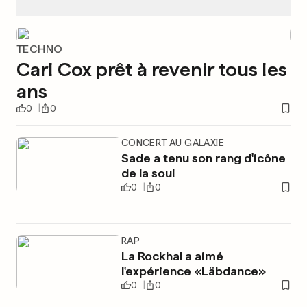
TECHNO
Carl Cox prêt à revenir tous les
ans
0
0
CONCERT AU GALAXIE
Sade a tenu son rang d'icône
de la soul
0
0
RAP
La Rockhal a aimé
l'expérience «Läbdance»
0
0