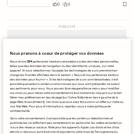
0
0
PUBLICITÉ
Nous prenons à coeur de protéger vos données
Nous et nos
594
partenaires stockons et accédons à des données personnelles,
telles que des données de navigation ou des identifiants uniques, sur votre
appareil. Si vous sélectionnez J'accepte, les technologies de suivi prendront en
charge les finalités affichées dans la section « Nous et nos partenaires traitons
des données pour fournir ». Si les technologies de suivi sont désactivées, il est
possible que certains contenus et annonces qui vous sont présentés ne soient
pas pertinents pour vous. Vous pouvez faire réapparaître ce menu pour modifier
vos choix ou pour retirer votre consentement à tout moment en cliquant sur le lien
Gérer mes préférences en bas de page [ou l'icône flottante en bas à gauche de la
page Web, le cas échéant]. Les choix que vous avez fait aurons un effet sur notre ou
nos Site Web. Pour plus d’informations, reportez-vous à notre politique de
confidentialité.
FOOTBALL PORTUGAIS
Sans votre consentement, il est possible que les contenus rédactionnels et
publicitaires ne s'affichent pas correctement, en particulier les vidéos et contenus
Le triplé pour Porto
issus des réseaux sociaux. Note pour les appareils Apple: Les droits et les choix
décrits ci-dessous sont distincts et s'ajoutent à votre choix de Transparence du