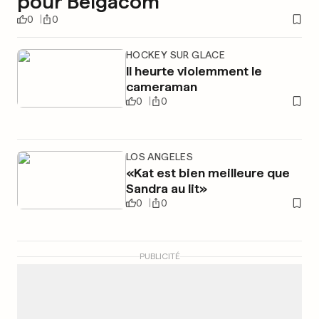
pour Belgacom
0
0
HOCKEY SUR GLACE
Il heurte violemment le
cameraman
0
0
LOS ANGELES
«Kat est bien meilleure que
Sandra au lit»
0
0
PUBLICITÉ