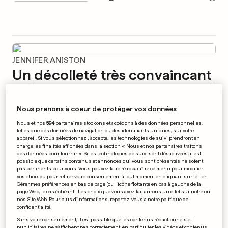
JENNIFER ANISTON
Un décolleté très convaincant
0
0
Nous prenons à coeur de protéger vos données
PETIT BUDGET
Nous et nos
594
partenaires stockons et accédons à des données personnelles,
Un PC minitiature à 25 dollars
telles que des données de navigation ou des identifiants uniques, sur votre
appareil. Si vous sélectionnez J'accepte, les technologies de suivi prendront en
0
0
charge les finalités affichées dans la section « Nous et nos partenaires traitons
des données pour fournir ». Si les technologies de suivi sont désactivées, il est
possible que certains contenus et annonces qui vous sont présentés ne soient
pas pertinents pour vous. Vous pouvez faire réapparaître ce menu pour modifier
vos choix ou pour retirer votre consentement à tout moment en cliquant sur le lien
Gérer mes préférences en bas de page [ou l'icône flottante en bas à gauche de la
page Web, le cas échéant]. Les choix que vous avez fait aurons un effet sur notre ou
LIGUE DES CHAMPIONS
nos Site Web. Pour plus d’informations, reportez-vous à notre politique de
Mourinho suspendu pour 4
confidentialité.
matches
Sans votre consentement, il est possible que les contenus rédactionnels et
0
0
publicitaires ne s'affichent pas correctement, en particulier les vidéos et contenus