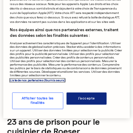
issus des réseaux sociaux. Note pour les appareils Apple: Les droits et les choix
décrits ci-dessous sont distincts et s'ajoutent à votre choix de Transparence du
suivi de l'application Apple (ATT). Votre choix ATT sera respecté indépendamment
des choix que vous ferez ci-dessous. Si vous avez refusé la boîte de dialogue ATT,
PUBLICITÉ
vos données ne seront pas suivies dans les applications et sur les sites web.
Nos équipes ainsi que nos partenaires externes, traitent
des données selon les finalités suivantes :
Analyser activement les caractéristiques de l’appareil pour l’identification. Utiliser
des données de géolocalisation précises. Stocker et/ou accéder à des informations
sur un appareil. Utiliser des données limitées pour sélectionner la publicité. Créer
des profils pour la publicité personnalisée. Utiliser des profils pour sélectionner
des publicités personnalisées. Créer des profils de contenus personnalisés.
Utiliser des profils pour sélectionner des contenus personnalisés. Mesurer la
performance des publicités. Mesurer la performance des contenus. Comprendre
les publics par le biais de statistiques ou de combinaisons de données provenant
de différentes sources. Développer et améliorer les services. Utiliser des données
limitées pour sélectionner le contenu.
Liste de nos partenaires (fournisseurs)
Afficher toutes les
J'accepte
finalités
ACCUSÉ DE DOUBLE MEURTRE
23 ans de prison pour le
cuisinier de Roeser