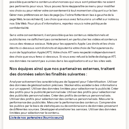
possible que certains contenus et annonces qui vous sont présentés ne soient
Le Luxembourg s'incline
pas pertinents pour vous. Vous pouvez faire réapparaître ce menu pour modifier
encore
vos choix ou pour retirer votre consentement à tout moment en cliquant sur le lien
Gérer mes préférences en bas de page [ou l'icône flottante en bas à gauche de la
0
0
page Web, le cas échéant]. Les choix que vous avez fait aurons un effet sur notre ou
nos Site Web. Pour plus d’informations, reportez-vous à notre politique de
confidentialité.
Sans votre consentement, il est possible que les contenus rédactionnels et
PUBLICITÉ
publicitaires ne s'affichent pas correctement, en particulier les vidéos et contenus
issus des réseaux sociaux. Note pour les appareils Apple: Les droits et les choix
décrits ci-dessous sont distincts et s'ajoutent à votre choix de Transparence du
suivi de l'application Apple (ATT). Votre choix ATT sera respecté indépendamment
des choix que vous ferez ci-dessous. Si vous avez refusé la boîte de dialogue ATT,
vos données ne seront pas suivies dans les applications et sur les sites web.
Nos équipes ainsi que nos partenaires externes, traitent
des données selon les finalités suivantes :
Analyser activement les caractéristiques de l’appareil pour l’identification. Utiliser
des données de géolocalisation précises. Stocker et/ou accéder à des informations
sur un appareil. Utiliser des données limitées pour sélectionner la publicité. Créer
des profils pour la publicité personnalisée. Utiliser des profils pour sélectionner
des publicités personnalisées. Créer des profils de contenus personnalisés.
Utiliser des profils pour sélectionner des contenus personnalisés. Mesurer la
performance des publicités. Mesurer la performance des contenus. Comprendre
les publics par le biais de statistiques ou de combinaisons de données provenant
de différentes sources. Développer et améliorer les services. Utiliser des données
limitées pour sélectionner le contenu.
Liste de nos partenaires (fournisseurs)
PEOPLE'S CHOICE AWARDS