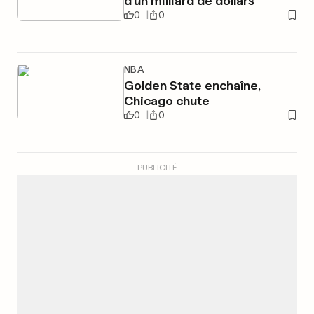
d'un milliard de dollars
0
0
NBA
Golden State enchaîne,
Chicago chute
0
0
PUBLICITÉ