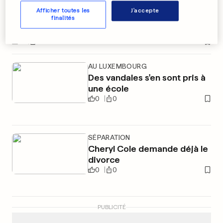
Vanessa et Christina très sexy
Afficher toutes les
J'accepte
finalités
sur le red carpet
0
0
AU LUXEMBOURG
Des vandales s'en sont pris à
une école
0
0
SÉPARATION
Cheryl Cole demande déjà le
divorce
0
0
PUBLICITÉ