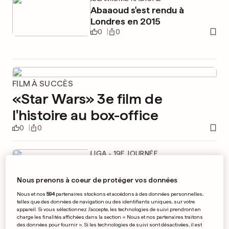
Abaaoud s'est rendu à
Londres en 2015
0
0
FILM À SUCCÈS
«Star Wars» 3e film de
l'histoire au box-office
0
0
LIGA - 19E JOURNÉE
L'Atlético Madrid repasse en
tête de la Liga
Nous prenons à coeur de protéger vos données
0
0
Nous et nos
594
partenaires stockons et accédons à des données personnelles,
telles que des données de navigation ou des identifiants uniques, sur votre
appareil. Si vous sélectionnez J'accepte, les technologies de suivi prendront en
charge les finalités affichées dans la section « Nous et nos partenaires traitons
des données pour fournir ». Si les technologies de suivi sont désactivées, il est
HANDBALL