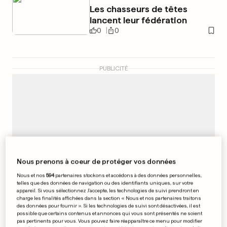
Les chasseurs de têtes
lancent leur fédération
0
0
PUBLICITÉ
Nous prenons à coeur de protéger vos données
Nous et nos
594
partenaires stockons et accédons à des données personnelles,
telles que des données de navigation ou des identifiants uniques, sur votre
appareil. Si vous sélectionnez J'accepte, les technologies de suivi prendront en
charge les finalités affichées dans la section « Nous et nos partenaires traitons
des données pour fournir ». Si les technologies de suivi sont désactivées, il est
possible que certains contenus et annonces qui vous sont présentés ne soient
pas pertinents pour vous. Vous pouvez faire réapparaître ce menu pour modifier
TEST - BMW