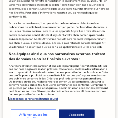
vos choix ou pour retirer votre consentement à tout moment en cliquant sur le lien
Christian Bekamenga en
Gérer mes préférences en bas de page [ou l'icône flottante en bas à gauche de la
page Web, le cas échéant]. Les choix que vous avez fait aurons un effet sur notre ou
sauveur à Metz?
nos Site Web. Pour plus d’informations, reportez-vous à notre politique de
confidentialité.
0
0
Sans votre consentement, il est possible que les contenus rédactionnels et
publicitaires ne s'affichent pas correctement, en particulier les vidéos et contenus
issus des réseaux sociaux. Note pour les appareils Apple: Les droits et les choix
BASKET AU LUXEMBOURG
décrits ci-dessous sont distincts et s'ajoutent à votre choix de Transparence du
suivi de l'application Apple (ATT). Votre choix ATT sera respecté indépendamment
Le Sparta veut mettre fin
des choix que vous ferez ci-dessous. Si vous avez refusé la boîte de dialogue ATT,
au suspense
vos données ne seront pas suivies dans les applications et sur les sites web.
0
0
Nos équipes ainsi que nos partenaires externes, traitent
des données selon les finalités suivantes :
Analyser activement les caractéristiques de l’appareil pour l’identification. Utiliser
des données de géolocalisation précises. Stocker et/ou accéder à des informations
sur un appareil. Utiliser des données limitées pour sélectionner la publicité. Créer
GILLES MULLER
des profils pour la publicité personnalisée. Utiliser des profils pour sélectionner
«J'ai remis John Millman dans
des publicités personnalisées. Créer des profils de contenus personnalisés.
Utiliser des profils pour sélectionner des contenus personnalisés. Mesurer la
le match»
performance des publicités. Mesurer la performance des contenus. Comprendre
les publics par le biais de statistiques ou de combinaisons de données provenant
0
0
de différentes sources. Développer et améliorer les services. Utiliser des données
limitées pour sélectionner le contenu.
Liste de nos partenaires (fournisseurs)
PUBLICITÉ
Afficher toutes les
J'accepte