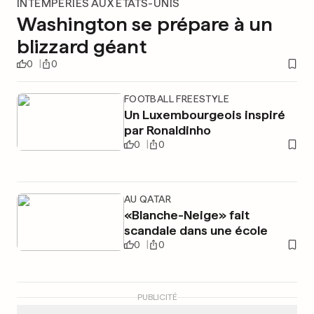
INTEMPÉRIES AUX ÉTATS-UNIS
Washington se prépare à un
blizzard géant
0
0
FOOTBALL FREESTYLE
Un Luxembourgeois inspiré
par Ronaldinho
0
0
AU QATAR
«Blanche-Neige» fait
scandale dans une école
0
0
PUBLICITÉ