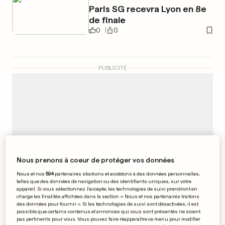
Paris SG recevra Lyon en 8e
de finale
0
0
PUBLICITÉ
Nous prenons à coeur de protéger vos données
Nous et nos
594
partenaires stockons et accédons à des données personnelles,
telles que des données de navigation ou des identifiants uniques, sur votre
appareil. Si vous sélectionnez J'accepte, les technologies de suivi prendront en
charge les finalités affichées dans la section « Nous et nos partenaires traitons
des données pour fournir ». Si les technologies de suivi sont désactivées, il est
possible que certains contenus et annonces qui vous sont présentés ne soient
pas pertinents pour vous. Vous pouvez faire réapparaître ce menu pour modifier
LIGUE 2