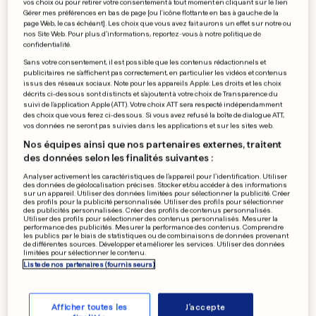
vos choix ou pour retirer votre consentement à tout moment en cliquant sur le lien
Les législatives auront lieu «en
Gérer mes préférences en bas de page [ou l'icône flottante en bas à gauche de la
page Web, le cas échéant]. Les choix que vous avez fait aurons un effet sur notre ou
octobre 2018»
nos Site Web. Pour plus d’informations, reportez-vous à notre politique de
confidentialité.
0
0
Sans votre consentement, il est possible que les contenus rédactionnels et
publicitaires ne s'affichent pas correctement, en particulier les vidéos et contenus
issus des réseaux sociaux. Note pour les appareils Apple: Les droits et les choix
RALLYE-RAID
décrits ci-dessous sont distincts et s'ajoutent à votre choix de Transparence du
suivi de l'application Apple (ATT). Votre choix ATT sera respecté indépendamment
Un nouvel accident mortel en
des choix que vous ferez ci-dessous. Si vous avez refusé la boîte de dialogue ATT,
marge du Dakar
vos données ne seront pas suivies dans les applications et sur les sites web.
0
0
Nos équipes ainsi que nos partenaires externes, traitent
des données selon les finalités suivantes :
Analyser activement les caractéristiques de l’appareil pour l’identification. Utiliser
des données de géolocalisation précises. Stocker et/ou accéder à des informations
sur un appareil. Utiliser des données limitées pour sélectionner la publicité. Créer
INITIATIVE AU LUXEMBOURG
des profils pour la publicité personnalisée. Utiliser des profils pour sélectionner
Un fromage «Biver» vendu
des publicités personnalisées. Créer des profils de contenus personnalisés.
Utiliser des profils pour sélectionner des contenus personnalisés. Mesurer la
pour la bonne cause
performance des publicités. Mesurer la performance des contenus. Comprendre
les publics par le biais de statistiques ou de combinaisons de données provenant
0
0
de différentes sources. Développer et améliorer les services. Utiliser des données
limitées pour sélectionner le contenu.
Liste de nos partenaires (fournisseurs)
PUBLICITÉ
Afficher toutes les
J'accepte