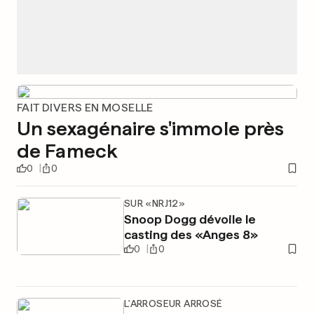
FAIT DIVERS EN MOSELLE
Un sexagénaire s'immole près
de Fameck
0
0
SUR «NRJ12»
Snoop Dogg dévoile le
casting des «Anges 8»
0
0
L'ARROSEUR ARROSÉ