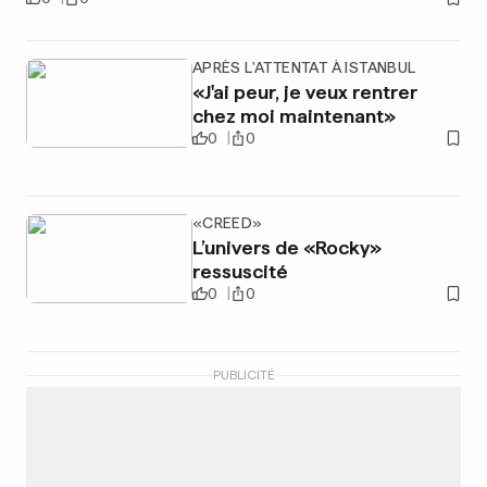
APRÈS L'ATTENTAT À ISTANBUL
«J'ai peur, je veux rentrer
chez moi maintenant»
0
0
«CREED»
L’univers de «Rocky»
ressuscité
0
0
PUBLICITÉ