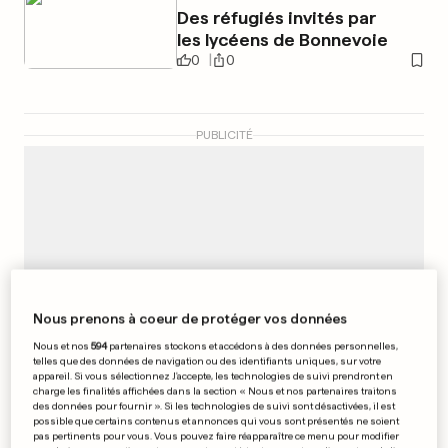
Des réfugiés invités par
les lycéens de Bonnevoie
0
0
PUBLICITÉ
Nous prenons à coeur de protéger vos données
Nous et nos
594
partenaires stockons et accédons à des données personnelles,
telles que des données de navigation ou des identifiants uniques, sur votre
appareil. Si vous sélectionnez J'accepte, les technologies de suivi prendront en
charge les finalités affichées dans la section « Nous et nos partenaires traitons
des données pour fournir ». Si les technologies de suivi sont désactivées, il est
possible que certains contenus et annonces qui vous sont présentés ne soient
pas pertinents pour vous. Vous pouvez faire réapparaître ce menu pour modifier
ÉLECTIONS AU LUXEMBOURG