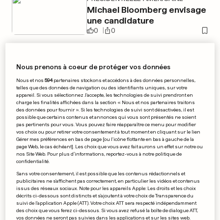
Michael Bloomberg envisage
une candidature
0
0
Nous prenons à coeur de protéger vos données
COUPE DE FRANCE
Nous et nos
594
partenaires stockons et accédons à des données personnelles,
telles que des données de navigation ou des identifiants uniques, sur votre
Sarreguemines n'a rien pu
appareil. Si vous sélectionnez J'accepte, les technologies de suivi prendront en
charge les finalités affichées dans la section « Nous et nos partenaires traitons
faire à Granville
des données pour fournir ». Si les technologies de suivi sont désactivées, il est
possible que certains contenus et annonces qui vous sont présentés ne soient
0
0
pas pertinents pour vous. Vous pouvez faire réapparaître ce menu pour modifier
vos choix ou pour retirer votre consentement à tout moment en cliquant sur le lien
Gérer mes préférences en bas de page [ou l'icône flottante en bas à gauche de la
page Web, le cas échéant]. Les choix que vous avez fait aurons un effet sur notre ou
AU ZIMBABWE
nos Site Web. Pour plus d’informations, reportez-vous à notre politique de
Robert Mugabe fait taire les
confidentialité.
rumeurs sur son décès
Sans votre consentement, il est possible que les contenus rédactionnels et
0
0
publicitaires ne s'affichent pas correctement, en particulier les vidéos et contenus
issus des réseaux sociaux. Note pour les appareils Apple: Les droits et les choix
décrits ci-dessous sont distincts et s'ajoutent à votre choix de Transparence du
suivi de l'application Apple (ATT). Votre choix ATT sera respecté indépendamment
des choix que vous ferez ci-dessous. Si vous avez refusé la boîte de dialogue ATT,
RALLYE WRC
vos données ne seront pas suivies dans les applications et sur les sites web.