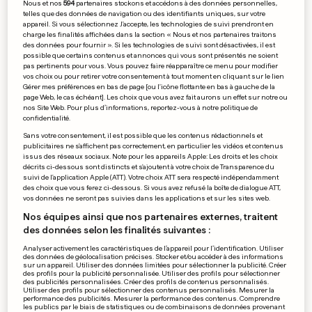
Nous et nos
594
partenaires stockons et accédons à des données personnelles,
La Résidence crée la surprise
telles que des données de navigation ou des identifiants uniques, sur votre
appareil. Si vous sélectionnez J'accepte, les technologies de suivi prendront en
en demies
charge les finalités affichées dans la section « Nous et nos partenaires traitons
0
0
des données pour fournir ». Si les technologies de suivi sont désactivées, il est
possible que certains contenus et annonces qui vous sont présentés ne soient
pas pertinents pour vous. Vous pouvez faire réapparaître ce menu pour modifier
vos choix ou pour retirer votre consentement à tout moment en cliquant sur le lien
Gérer mes préférences en bas de page [ou l'icône flottante en bas à gauche de la
PUBLICITÉ
page Web, le cas échéant]. Les choix que vous avez fait aurons un effet sur notre ou
nos Site Web. Pour plus d’informations, reportez-vous à notre politique de
confidentialité.
Sans votre consentement, il est possible que les contenus rédactionnels et
publicitaires ne s'affichent pas correctement, en particulier les vidéos et contenus
issus des réseaux sociaux. Note pour les appareils Apple: Les droits et les choix
décrits ci-dessous sont distincts et s'ajoutent à votre choix de Transparence du
suivi de l'application Apple (ATT). Votre choix ATT sera respecté indépendamment
des choix que vous ferez ci-dessous. Si vous avez refusé la boîte de dialogue ATT,
vos données ne seront pas suivies dans les applications et sur les sites web.
Nos équipes ainsi que nos partenaires externes, traitent
des données selon les finalités suivantes :
Analyser activement les caractéristiques de l’appareil pour l’identification. Utiliser
des données de géolocalisation précises. Stocker et/ou accéder à des informations
sur un appareil. Utiliser des données limitées pour sélectionner la publicité. Créer
des profils pour la publicité personnalisée. Utiliser des profils pour sélectionner
des publicités personnalisées. Créer des profils de contenus personnalisés.
Utiliser des profils pour sélectionner des contenus personnalisés. Mesurer la
performance des publicités. Mesurer la performance des contenus. Comprendre
les publics par le biais de statistiques ou de combinaisons de données provenant
COLOMBIE