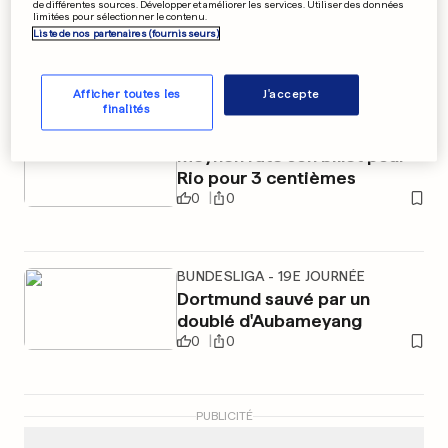
de différentes sources. Développer et améliorer les services. Utiliser des données
2 000 femmes enceintes
limitées pour sélectionner le contenu.
Liste de nos partenaires (fournisseurs)
infectées par le virus Zika
0
0
Afficher toutes les
J'accepte
finalités
QUALIFICATION OLYMPIQUE
Meynen rate son billet pour
Rio pour 3 centièmes
0
0
BUNDESLIGA - 19E JOURNÉE
Dortmund sauvé par un
doublé d'Aubameyang
0
0
PUBLICITÉ