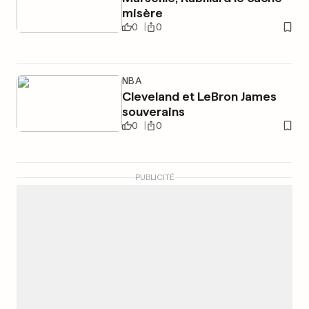
misère
0
0
NBA
Cleveland et LeBron James
souverains
0
0
PUBLICITÉ