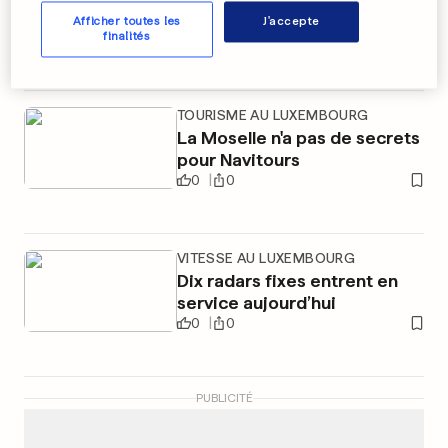
Käerjeng barre la route à Esch
Afficher toutes les
J'accepte
finalités
0
0
TOURISME AU LUXEMBOURG
La Moselle n'a pas de secrets
pour Navitours
0
0
VITESSE AU LUXEMBOURG
Dix radars fixes entrent en
service aujourd’hui
0
0
PUBLICITÉ