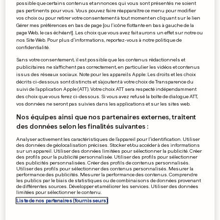
possible que certains contenus et annonces qui vous sont présentés ne soient
Des soldats dans des prisons
pas pertinents pour vous. Vous pouvez faire réapparaître ce menu pour modifier
de Belgique
vos choix ou pour retirer votre consentement à tout moment en cliquant sur le lien
Gérer mes préférences en bas de page [ou l'icône flottante en bas à gauche de la
0
0
page Web, le cas échéant]. Les choix que vous avez fait aurons un effet sur notre ou
nos Site Web. Pour plus d’informations, reportez-vous à notre politique de
confidentialité.
Sans votre consentement, il est possible que les contenus rédactionnels et
PUBLICITÉ
publicitaires ne s'affichent pas correctement, en particulier les vidéos et contenus
issus des réseaux sociaux. Note pour les appareils Apple: Les droits et les choix
décrits ci-dessous sont distincts et s'ajoutent à votre choix de Transparence du
suivi de l'application Apple (ATT). Votre choix ATT sera respecté indépendamment
des choix que vous ferez ci-dessous. Si vous avez refusé la boîte de dialogue ATT,
vos données ne seront pas suivies dans les applications et sur les sites web.
Nos équipes ainsi que nos partenaires externes, traitent
des données selon les finalités suivantes :
Analyser activement les caractéristiques de l’appareil pour l’identification. Utiliser
des données de géolocalisation précises. Stocker et/ou accéder à des informations
sur un appareil. Utiliser des données limitées pour sélectionner la publicité. Créer
des profils pour la publicité personnalisée. Utiliser des profils pour sélectionner
des publicités personnalisées. Créer des profils de contenus personnalisés.
Utiliser des profils pour sélectionner des contenus personnalisés. Mesurer la
performance des publicités. Mesurer la performance des contenus. Comprendre
les publics par le biais de statistiques ou de combinaisons de données provenant
de différentes sources. Développer et améliorer les services. Utiliser des données
limitées pour sélectionner le contenu.
Liste de nos partenaires (fournisseurs)
HANDBALL LUXEMBOURGEOIS