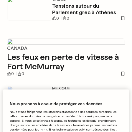
Tensions autour du
Parlement grec à Athènes
0
0
CANADA
Les feux en perte de vitesse à
Fort McMurray
0
0
MEXIQUE
El Chapo: un juge tranche en
faveur de l'extradition
Nous prenons à coeur de protéger vos données
0
0
Nous et nos
594
partenaires stockons et accédons à des données personnelles,
telles que des données de navigation ou des identifiants uniques, sur votre
appareil. Si vous sélectionnez J'accepte, les technologies de suivi prendront en
charge les finalités affichées dans la section « Nous et nos partenaires traitons
des données pour fournir ». Si les technologies de suivi sont désactivées, il est
GRÈVE DANS LE MILIEU CARCÉRAL