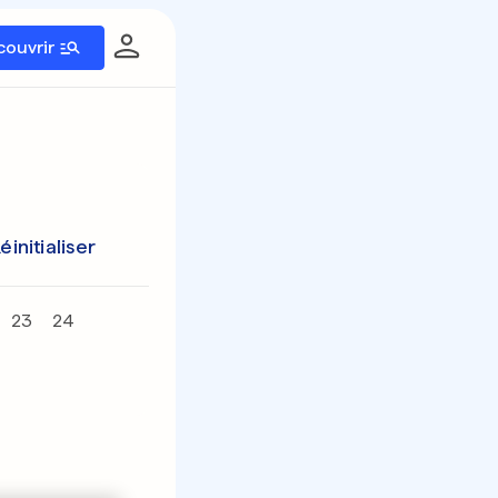
couvrir
éinitialiser
23
24