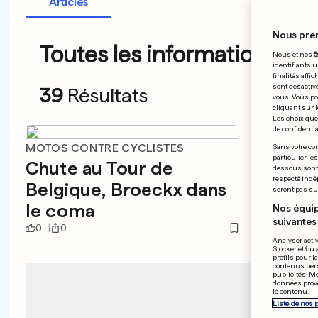
Articles
Nous pre
Toutes les informations du
Nous et nos
5
identifiants u
finalités affi
sont désactiv
39
Résultats
vous. Vous po
cliquant sur l
Les choix que 
de confidential
MOTOS CONTRE CYCLISTES
LIGUE 
Sans votre con
particulier le
Chute au Tour de
Le Re
dessous sont d
respecté indé
Belgique, Broeckx dans
rempo
seront pas sui
le coma
des 
Nos équip
suivantes 
0
0
0
0
Analyser activ
Stocker et/ou 
profils pour l
contenus pers
publicités. M
données prove
le contenu.
Liste de nos 