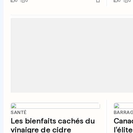
0
0
0
0
SANTÉ
BARRAG
Les bienfaits cachés du
Canac
vinaigre de cidre
l'élit