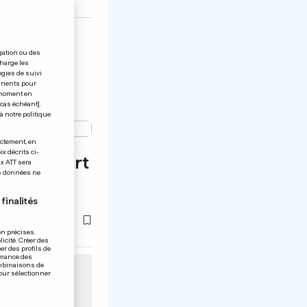
gation ou des
charge les
ogies de suivi
tinents pour
t moment en
 cas échéant].
à notre politique
ectement, en
x décrits ci-
s s'en sort
ix ATT sera
os données ne
finalités
on précises.
icité. Créer des
er des profils de
rmance des
ombinaisons de
pour sélectionner