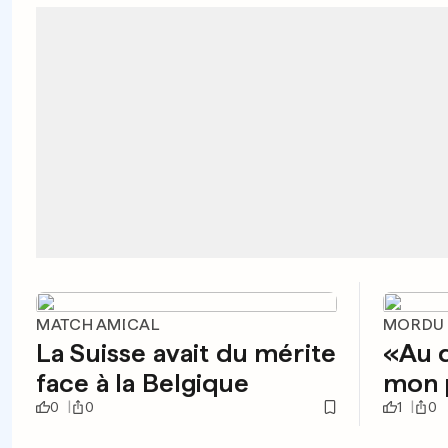
MATCH AMICAL
MORDU 
La Suisse avait du mérite
«Au d
face à la Belgique
mon p
0
0
1
0