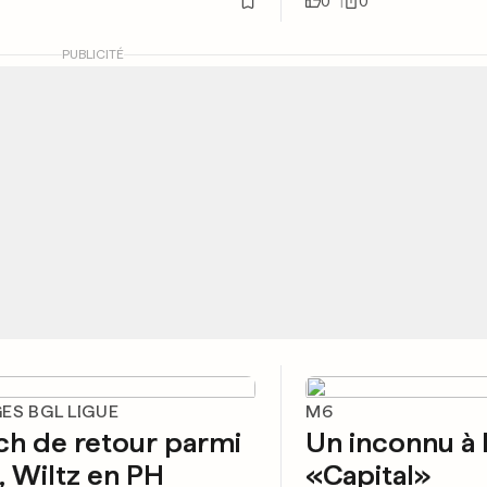
0
0
PUBLICITÉ
ES BGL LIGUE
M6
h de retour parmi
Un inconnu à 
e, Wiltz en PH
«Capital»