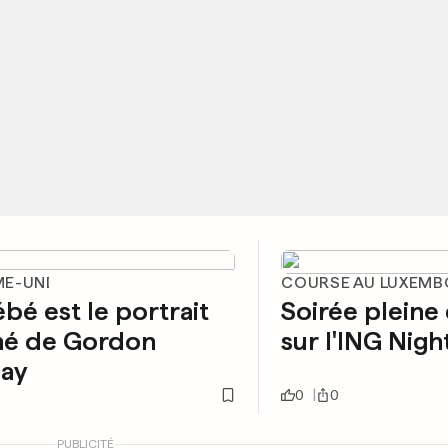
E-UNI
COURSE AU LUXEM
bé est le portrait
Soirée pleine
hé de Gordon
sur l'ING Nig
ay
0
0
PUBLICITÉ