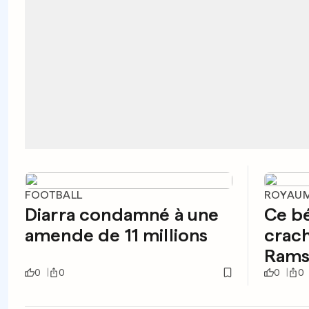
FOOTBALL
ROYAUM
Diarra condamné à une
Ce bé
amende de 11 millions
crac
Rams
0
0
0
0