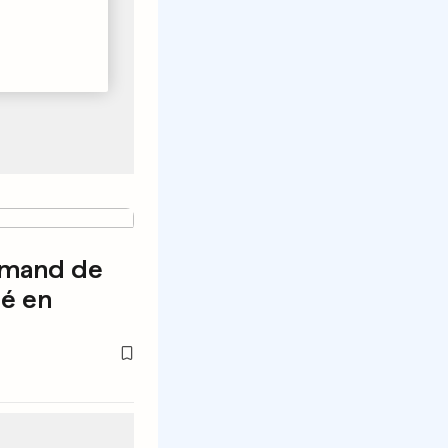
lemand de
é en