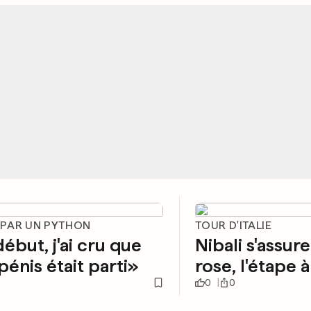
PAR UN PYTHON
TOUR D'ITALIE
ébut, j'ai cru que
Nibali s'assure
énis était parti»
rose, l'étape
0
0