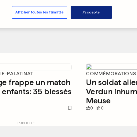
Afficher toutes les finalités
J'accepte
IE-PALATINAT
COMMÉMORATIONS
ge frappe un match
Un soldat al
 enfants: 35 blessés
Verdun inhum
Meuse
0
0
PUBLICITÉ