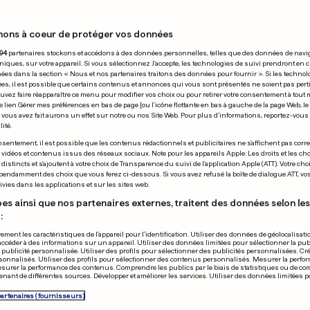
nons à coeur de protéger vos données
 28.05.2016
94
partenaires stockons et accédons à des données personnelles, telles que des données de navi
niques, sur votre appareil. Si vous sélectionnez J'accepte, les technologies de suivi prendront en 
chées dans la section « Nous et nos partenaires traitons des données pour fournir ». Si les technol
ées, il est possible que certains contenus et annonces qui vous sont présentés ne soient pas per
uvez faire réapparaître ce menu pour modifier vos choix ou pour retirer votre consentement à tou
e lien Gérer mes préférences en bas de page [ou l'icône flottante en bas à gauche de la page Web, le
vous avez fait aurons un effet sur notre ou nos Site Web. Pour plus d’informations, reportez-vous 
ité.
DES CHAMPIONS
ROLAND-GARROS
sentement, il est possible que les contenus rédactionnels et publicitaires ne s'affichent pas corr
s vidéos et contenus issus des réseaux sociaux. Note pour les appareils Apple: Les droits et les choi
al Madrid
Serena William
istincts et s'ajoutent à votre choix de Transparence du suivi de l'application Apple (ATT). Votre cho
pendamment des choix que vous ferez ci-dessous. Si vous avez refusé la boîte de dialogue ATT, v
rte sa 11e Ligue
en deux sets
vies dans les applications et sur les sites web.
Champions
es ainsi que nos partenaires externes, traitent des données selon les 
:
0
0
ement les caractéristiques de l’appareil pour l’identification. Utiliser des données de géolocalisati
accéder à des informations sur un appareil. Utiliser des données limitées pour sélectionner la publ
PUBLICITÉ
a publicité personnalisée. Utiliser des profils pour sélectionner des publicités personnalisées. Cré
onnalisés. Utiliser des profils pour sélectionner des contenus personnalisés. Mesurer la perfo
esurer la performance des contenus. Comprendre les publics par le biais de statistiques ou de c
nant de différentes sources. Développer et améliorer les services. Utiliser des données limitées 
partenaires (fournisseurs)