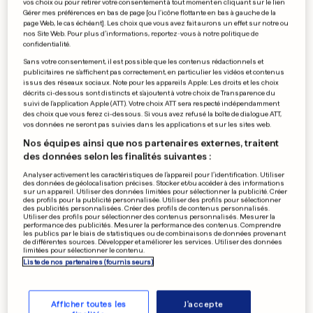
vos choix ou pour retirer votre consentement à tout moment en cliquant sur le lien
Les informations de l’État sur
Gérer mes préférences en bas de page [ou l'icône flottante en bas à gauche de la
page Web, le cas échéant]. Les choix que vous avez fait aurons un effet sur notre ou
le foncier pas à jour
nos Site Web. Pour plus d’informations, reportez-vous à notre politique de
confidentialité.
0
0
Sans votre consentement, il est possible que les contenus rédactionnels et
publicitaires ne s'affichent pas correctement, en particulier les vidéos et contenus
issus des réseaux sociaux. Note pour les appareils Apple: Les droits et les choix
APRÈS UN INCIDENT
décrits ci-dessous sont distincts et s'ajoutent à votre choix de Transparence du
suivi de l'application Apple (ATT). Votre choix ATT sera respecté indépendamment
Un essai de vaccin contre
des choix que vous ferez ci-dessous. Si vous avez refusé la boîte de dialogue ATT,
Ebola suspendu
vos données ne seront pas suivies dans les applications et sur les sites web.
0
0
Nos équipes ainsi que nos partenaires externes, traitent
des données selon les finalités suivantes :
Analyser activement les caractéristiques de l’appareil pour l’identification. Utiliser
des données de géolocalisation précises. Stocker et/ou accéder à des informations
sur un appareil. Utiliser des données limitées pour sélectionner la publicité. Créer
FOOTBALL - FRANCE
des profils pour la publicité personnalisée. Utiliser des profils pour sélectionner
Dieudonné Gbaklé quitte
des publicités personnalisées. Créer des profils de contenus personnalisés.
Utiliser des profils pour sélectionner des contenus personnalisés. Mesurer la
déjà le FC Metz
performance des publicités. Mesurer la performance des contenus. Comprendre
les publics par le biais de statistiques ou de combinaisons de données provenant
0
0
de différentes sources. Développer et améliorer les services. Utiliser des données
limitées pour sélectionner le contenu.
Liste de nos partenaires (fournisseurs)
PUBLICITÉ
Afficher toutes les
J'accepte