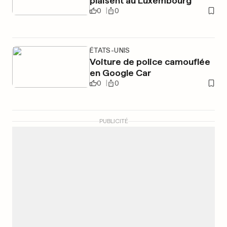
plaisent au Luxembourg
0
0
ÉTATS-UNIS
Voiture de police camouflée
en Google Car
0
0
PUBLICITÉ