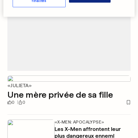
finalités
«JULIETA»
Une mère privée de sa fille
0
0
«X-MEN: APOCALYPSE»
Les X-Men affrontent leur
plus dangereux ennemi