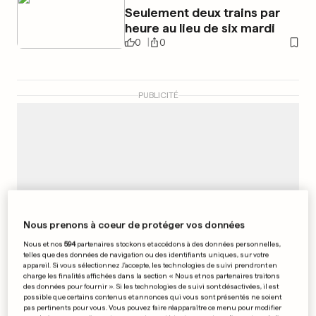
Seulement deux trains par
heure au lieu de six mardi
0
0
PUBLICITÉ
Nous prenons à coeur de protéger vos données
Nous et nos
594
partenaires stockons et accédons à des données personnelles,
telles que des données de navigation ou des identifiants uniques, sur votre
appareil. Si vous sélectionnez J'accepte, les technologies de suivi prendront en
charge les finalités affichées dans la section « Nous et nos partenaires traitons
des données pour fournir ». Si les technologies de suivi sont désactivées, il est
possible que certains contenus et annonces qui vous sont présentés ne soient
pas pertinents pour vous. Vous pouvez faire réapparaître ce menu pour modifier
«HOMELAND»