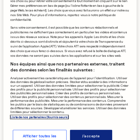
vos choix ou pour retirer votre consentement à tout moment en cliquant sur le lien
La présidence américaine va
Gérer mes préférences en bas de page [ou l'icône flottante en bas à gauche de la
page Web, le cas échéant]. Les choix que vous avez fait aurons un effet sur notre ou
inspirer la saison 6
nos Site Web. Pour plus d’informations, reportez-vous à notre politique de
confidentialité.
0
0
Sans votre consentement, il est possible que les contenus rédactionnels et
publicitaires ne s'affichent pas correctement, en particulier les vidéos et contenus
issus des réseaux sociaux. Note pour les appareils Apple: Les droits et les choix
ALERTE EN FRANCE
décrits ci-dessous sont distincts et s'ajoutent à votre choix de Transparence du
suivi de l'application Apple (ATT). Votre choix ATT sera respecté indépendamment
Le père des enfants avoue
des choix que vous ferez ci-dessous. Si vous avez refusé la boîte de dialogue ATT,
avoir tué la mère
vos données ne seront pas suivies dans les applications et sur les sites web.
0
0
Nos équipes ainsi que nos partenaires externes, traitent
des données selon les finalités suivantes :
Analyser activement les caractéristiques de l’appareil pour l’identification. Utiliser
des données de géolocalisation précises. Stocker et/ou accéder à des informations
sur un appareil. Utiliser des données limitées pour sélectionner la publicité. Créer
EN SYRIE
des profils pour la publicité personnalisée. Utiliser des profils pour sélectionner
Un chef jihadiste français
des publicités personnalisées. Créer des profils de contenus personnalisés.
Utiliser des profils pour sélectionner des contenus personnalisés. Mesurer la
a mis en scène sa mort
performance des publicités. Mesurer la performance des contenus. Comprendre
les publics par le biais de statistiques ou de combinaisons de données provenant
0
0
de différentes sources. Développer et améliorer les services. Utiliser des données
limitées pour sélectionner le contenu.
Liste de nos partenaires (fournisseurs)
PUBLICITÉ
Afficher toutes les
J'accepte