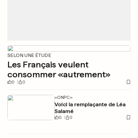
SELON UNE ÉTUDE
Les Français veulent
consommer «autrement»
0
0
«ONPC»
Voici la remplaçante de Léa
Salamé
0
0