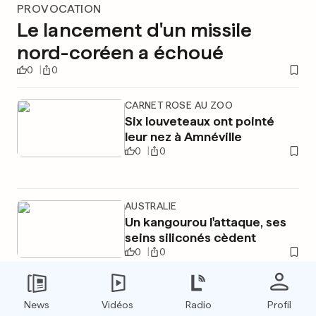
PROVOCATION
Le lancement d'un missile
nord-coréen a échoué
0
0
CARNET ROSE AU ZOO
Six louveteaux ont pointé
leur nez à Amnéville
0
0
AUSTRALIE
Un kangourou l'attaque, ses
seins siliconés cèdent
0
0
News
Vidéos
Radio
Profil
PUBLICITÉ