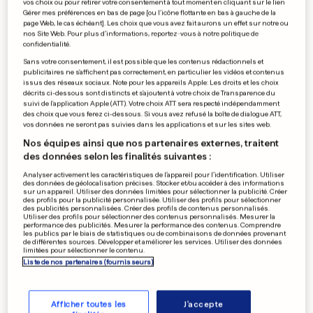
vos choix ou pour retirer votre consentement à tout moment en cliquant sur le lien
Les Américains de Korn font
Gérer mes préférences en bas de page [ou l'icône flottante en bas à gauche de la
page Web, le cas échéant]. Les choix que vous avez fait aurons un effet sur notre ou
trembler la Rockhal
nos Site Web. Pour plus d’informations, reportez-vous à notre politique de
confidentialité.
0
0
Sans votre consentement, il est possible que les contenus rédactionnels et
publicitaires ne s'affichent pas correctement, en particulier les vidéos et contenus
issus des réseaux sociaux. Note pour les appareils Apple: Les droits et les choix
CAMPAGNE AU LUXEMBOURG
décrits ci-dessous sont distincts et s'ajoutent à votre choix de Transparence du
suivi de l'application Apple (ATT). Votre choix ATT sera respecté indépendamment
Les jeunes ont rempli leur
des choix que vous ferez ci-dessous. Si vous avez refusé la boîte de dialogue ATT,
mission sans tabac
vos données ne seront pas suivies dans les applications et sur les sites web.
0
0
Nos équipes ainsi que nos partenaires externes, traitent
des données selon les finalités suivantes :
Analyser activement les caractéristiques de l’appareil pour l’identification. Utiliser
des données de géolocalisation précises. Stocker et/ou accéder à des informations
sur un appareil. Utiliser des données limitées pour sélectionner la publicité. Créer
TRAVAIL FORCÉ
des profils pour la publicité personnalisée. Utiliser des profils pour sélectionner
Le monde compte 45
des publicités personnalisées. Créer des profils de contenus personnalisés.
Utiliser des profils pour sélectionner des contenus personnalisés. Mesurer la
millions d'«esclaves»
performance des publicités. Mesurer la performance des contenus. Comprendre
les publics par le biais de statistiques ou de combinaisons de données provenant
0
0
de différentes sources. Développer et améliorer les services. Utiliser des données
limitées pour sélectionner le contenu.
Liste de nos partenaires (fournisseurs)
PUBLICITÉ
Afficher toutes les
J'accepte