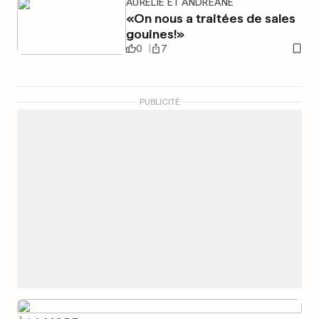
AURÉLIE ET ANDRÉANE
«On nous a traitées de sales
gouines!»
0
7
PUBLICITÉ