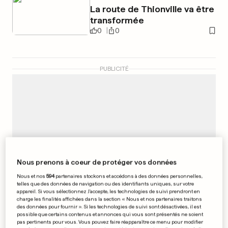
La route de Thionville va être
transformée
0
0
PUBLICITÉ
Nous prenons à coeur de protéger vos données
Nous et nos
594
partenaires stockons et accédons à des données personnelles,
telles que des données de navigation ou des identifiants uniques, sur votre
appareil. Si vous sélectionnez J'accepte, les technologies de suivi prendront en
charge les finalités affichées dans la section « Nous et nos partenaires traitons
des données pour fournir ». Si les technologies de suivi sont désactivées, il est
possible que certains contenus et annonces qui vous sont présentés ne soient
pas pertinents pour vous. Vous pouvez faire réapparaître ce menu pour modifier
CONCERT