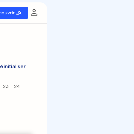
couvrir
éinitialiser
23
24