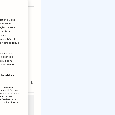
gation ou des
charge les
ogies de suivi
tinents pour
t moment en
 cas échéant].
à notre politique
ectement, en
x décrits ci-
is par un
ix ATT sera
os données ne
dans les
finalités
on précises.
icité. Créer des
er des profils de
rmance des
ombinaisons de
pour sélectionner