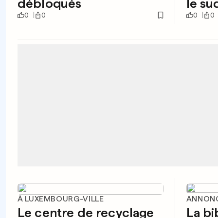
débloqués
le su
0
0
0
0
À LUXEMBOURG-VILLE
ANNONC
Le centre de recyclage
La bi