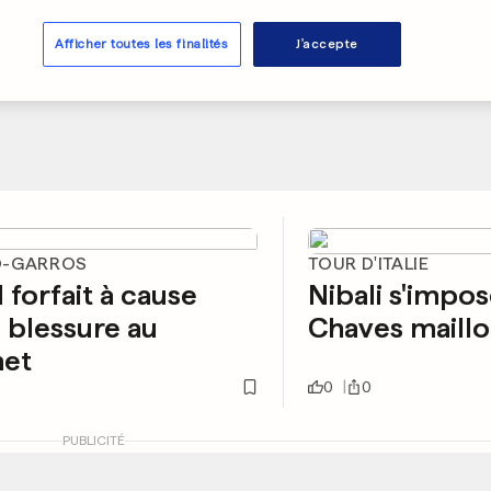
Afficher toutes les finalités
J'accepte
D-GARROS
TOUR D'ITALIE
 forfait à cause
Nibali s'impos
 blessure au
Chaves maillo
net
0
0
PUBLICITÉ