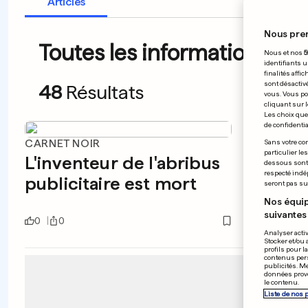
Articles
Nous pre
Toutes les informations du 
Nous et nos
5
identifiants u
finalités affi
sont désactiv
48
Résultats
vous. Vous po
cliquant sur l
Les choix que 
de confidential
CARNET NOIR
COMMÉ
Sans votre con
particulier le
L'inventeur de l'abribus
Verdu
dessous sont d
respecté indé
publicitaire est mort
solda
seront pas sui
Nos équip
suivantes 
0
0
0
0
Analyser activ
Stocker et/ou 
profils pour l
contenus pers
publicités. M
données prove
le contenu.
Liste de nos 