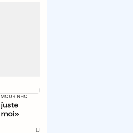
E MOURINHO
 juste
 a moi»