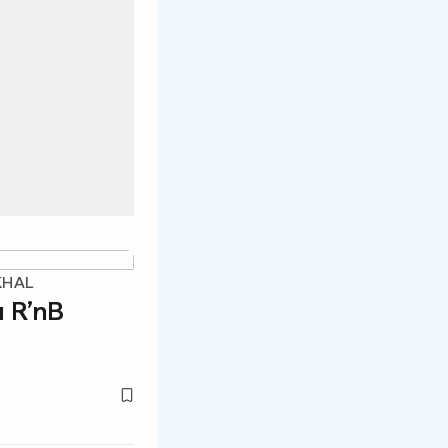
KHAL
u R’nB