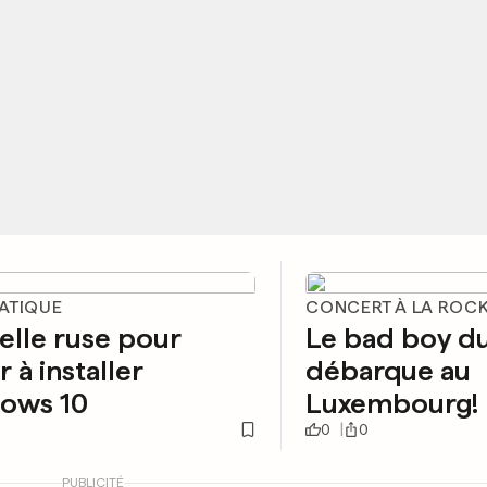
ATIQUE
CONCERT À LA ROC
lle ruse pour
Le bad boy d
r à installer
débarque au
ows 10
Luxembourg!
0
0
PUBLICITÉ