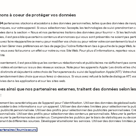
nons à coeur de protéger vos données
27.05.2016
94
partenaires stockons et accédons à des données personnelles, telles que des données de navi
niques, sur votre appareil. Si vous sélectionnez J'accepte, les technologies de suivi prendront en 
chées dans la section « Nous et nos partenaires traitons des données pour fournir ». Si les technol
ées, il est possible que certains contenus et annonces qui vous sont présentés ne soient pas per
uvez faire réapparaître ce menu pour modifier vos choix ou pour retirer votre consentement à tou
e lien Gérer mes préférences en bas de page [ou l'icône flottante en bas à gauche de la page Web, le
vous avez fait aurons un effet sur notre ou nos Site Web. Pour plus d’informations, reportez-vous 
ité.
MORATIONS
BANGKOK
sentement, il est possible que les contenus rédactionnels et publicitaires ne s'affichent pas corr
s vidéos et contenus issus des réseaux sociaux. Note pour les appareils Apple: Les droits et les choi
n, linceul des
Mordu au pén
istincts et s'ajoutent à votre choix de Transparence du suivi de l'application Apple (ATT). Votre cho
pendamment des choix que vous ferez ci-dessous. Si vous avez refusé la boîte de dialogue ATT, v
ts inconnus
python caché 
vies dans les applications et sur les sites web.
WC
es ainsi que nos partenaires externes, traitent des données selon les 
:
0
0
ement les caractéristiques de l’appareil pour l’identification. Utiliser des données de géolocalisati
accéder à des informations sur un appareil. Utiliser des données limitées pour sélectionner la publ
PUBLICITÉ
a publicité personnalisée. Utiliser des profils pour sélectionner des publicités personnalisées. Cré
onnalisés. Utiliser des profils pour sélectionner des contenus personnalisés. Mesurer la perfo
esurer la performance des contenus. Comprendre les publics par le biais de statistiques ou de c
nant de différentes sources. Développer et améliorer les services. Utiliser des données limitées 
partenaires (fournisseurs)