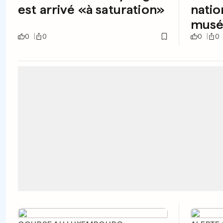
est arrivé «à saturation»
natio
musé
0
0
0
0