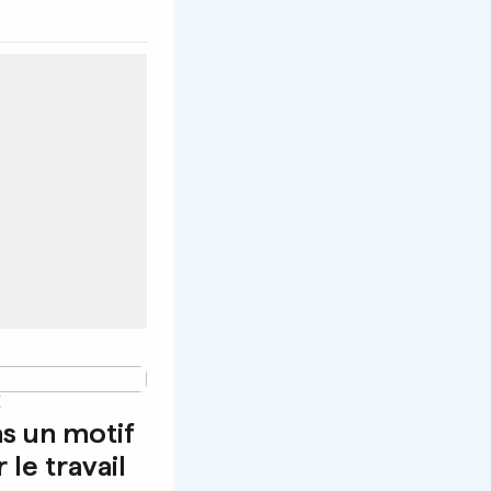
E
as un motif
le travail