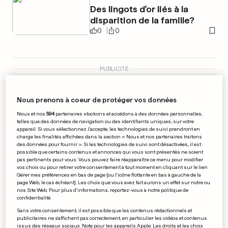
Des lingots d'or liés à la
disparition de la famille?
0
0
PUBLICITÉ
Nous prenons à coeur de protéger vos données
Nous et nos
594
partenaires stockons et accédons à des données personnelles,
telles que des données de navigation ou des identifiants uniques, sur votre
appareil. Si vous sélectionnez J'accepte, les technologies de suivi prendront en
charge les finalités affichées dans la section « Nous et nos partenaires traitons
des données pour fournir ». Si les technologies de suivi sont désactivées, il est
possible que certains contenus et annonces qui vous sont présentés ne soient
pas pertinents pour vous. Vous pouvez faire réapparaître ce menu pour modifier
vos choix ou pour retirer votre consentement à tout moment en cliquant sur le lien
Gérer mes préférences en bas de page [ou l'icône flottante en bas à gauche de la
page Web, le cas échéant]. Les choix que vous avez fait aurons un effet sur notre ou
nos Site Web. Pour plus d’informations, reportez-vous à notre politique de
confidentialité.
Sans votre consentement, il est possible que les contenus rédactionnels et
publicitaires ne s'affichent pas correctement, en particulier les vidéos et contenus
HANDBALL
issus des réseaux sociaux. Note pour les appareils Apple: Les droits et les choix