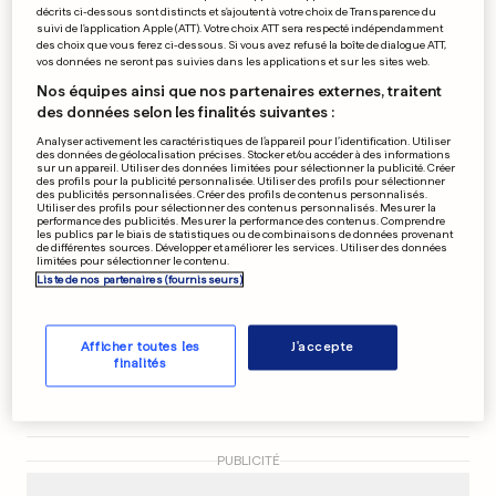
décrits ci-dessous sont distincts et s'ajoutent à votre choix de Transparence du
Museldall s’adjuge la Coupe
suivi de l'application Apple (ATT). Votre choix ATT sera respecté indépendamment
des choix que vous ferez ci-dessous. Si vous avez refusé la boîte de dialogue ATT,
féminine
vos données ne seront pas suivies dans les applications et sur les sites web.
Nos équipes ainsi que nos partenaires externes, traitent
0
0
des données selon les finalités suivantes :
Analyser activement les caractéristiques de l’appareil pour l’identification. Utiliser
INNOVATION
des données de géolocalisation précises. Stocker et/ou accéder à des informations
Le parking en ville
sur un appareil. Utiliser des données limitées pour sélectionner la publicité. Créer
des profils pour la publicité personnalisée. Utiliser des profils pour sélectionner
révolutionné en un clic?
des publicités personnalisées. Créer des profils de contenus personnalisés.
Utiliser des profils pour sélectionner des contenus personnalisés. Mesurer la
0
0
performance des publicités. Mesurer la performance des contenus. Comprendre
les publics par le biais de statistiques ou de combinaisons de données provenant
de différentes sources. Développer et améliorer les services. Utiliser des données
limitées pour sélectionner le contenu.
Liste de nos partenaires (fournisseurs)
AU LUXEMBOURG
Phase finale pour la réforme
Afficher toutes les
J'accepte
des préretraites
finalités
0
0
PUBLICITÉ