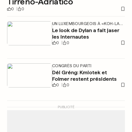
Tirreno-Adriatico
0
0
UN LUXEMBOURGEOIS À «KOH-​​LANTA»
Le look de Dylan a fait jaser
les internautes
0
0
CONGRÈS DU PARTI
Déi Gréng: Kmiotek et
Folmer restent présidents
0
0
PUBLICITÉ