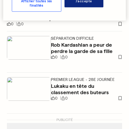
Afficher toutes les
J'accepte
L'incroyable tacle défensif qui
finalités
sauve le Bayern
0
0
SÉPARATION DIFFICILE
Rob Kardashian a peur de
perdre la garde de sa fille
0
0
PREMIER LEAGUE - 28E JOURNÉE
Lukaku en tête du
classement des buteurs
0
0
PUBLICITÉ