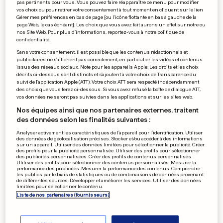
pas pertinents pour vous. Vous pouvez faire réapparaître ce menu pour modifier
Un militant LGBT algérien
vos choix ou pour retirer votre consentement à tout moment en cliquant sur le lien
Gérer mes préférences en bas de page [ou l'icône flottante en bas à gauche de la
violé à Marseille
page Web, le cas échéant]. Les choix que vous avez fait aurons un effet sur notre ou
0
0
nos Site Web. Pour plus d’informations, reportez-vous à notre politique de
confidentialité.
Sans votre consentement, il est possible que les contenus rédactionnels et
publicitaires ne s'affichent pas correctement, en particulier les vidéos et contenus
PUBLICITÉ
issus des réseaux sociaux. Note pour les appareils Apple: Les droits et les choix
décrits ci-dessous sont distincts et s'ajoutent à votre choix de Transparence du
suivi de l'application Apple (ATT). Votre choix ATT sera respecté indépendamment
des choix que vous ferez ci-dessous. Si vous avez refusé la boîte de dialogue ATT,
vos données ne seront pas suivies dans les applications et sur les sites web.
Nos équipes ainsi que nos partenaires externes, traitent
des données selon les finalités suivantes :
Analyser activement les caractéristiques de l’appareil pour l’identification. Utiliser
des données de géolocalisation précises. Stocker et/ou accéder à des informations
sur un appareil. Utiliser des données limitées pour sélectionner la publicité. Créer
des profils pour la publicité personnalisée. Utiliser des profils pour sélectionner
des publicités personnalisées. Créer des profils de contenus personnalisés.
Utiliser des profils pour sélectionner des contenus personnalisés. Mesurer la
performance des publicités. Mesurer la performance des contenus. Comprendre
les publics par le biais de statistiques ou de combinaisons de données provenant
de différentes sources. Développer et améliorer les services. Utiliser des données
limitées pour sélectionner le contenu.
Liste de nos partenaires (fournisseurs)
BUNDESLIGA - 24E JOURNÉE