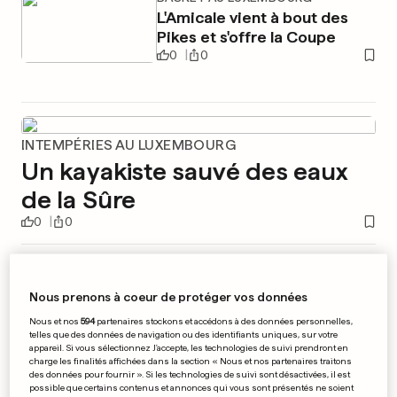
L'Amicale vient à bout des
Pikes et s'offre la Coupe
0
0
INTEMPÉRIES AU LUXEMBOURG
Un kayakiste sauvé des eaux
de la Sûre
0
0
LIGUE 1 - 29E JOURNÉE
Monaco se fait peur mais
Nous prenons à coeur de protéger vos données
garde sa place de leader
Nous et nos
594
partenaires stockons et accédons à des données personnelles,
0
0
telles que des données de navigation ou des identifiants uniques, sur votre
appareil. Si vous sélectionnez J'accepte, les technologies de suivi prendront en
charge les finalités affichées dans la section « Nous et nos partenaires traitons
des données pour fournir ». Si les technologies de suivi sont désactivées, il est
possible que certains contenus et annonces qui vous sont présentés ne soient
ARRESTATIONS EN FRANCE