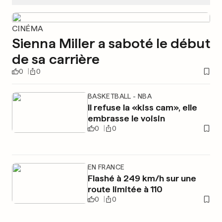
CINÉMA
Sienna Miller a saboté le début
de sa carrière
0
0
BASKETBALL - NBA
Il refuse la «kiss cam», elle
embrasse le voisin
0
0
EN FRANCE
Flashé à 249 km/h sur une
route limitée à 110
0
0