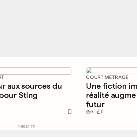
RT
COURT MÉTRAGE
r aux sources du
Une fiction im
pour Sting
réalité augm
futur
0
0
PUBLICITÉ