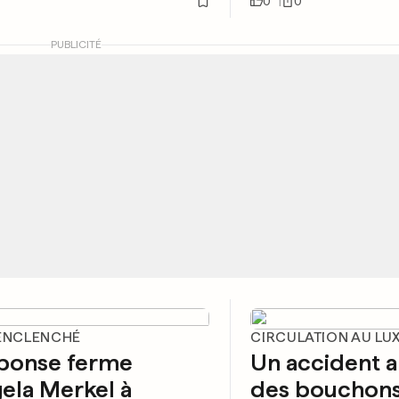
0
0
PUBLICITÉ
 ENCLENCHÉ
CIRCULATION AU L
éponse ferme
Un accident 
ela Merkel à
des bouchons 