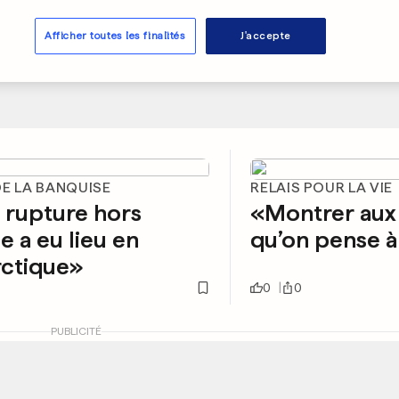
Afficher toutes les finalités
J'accepte
DE LA BANQUISE
RELAIS POUR LA VIE
 rupture hors
«Montrer aux 
 a eu lieu en
qu’on pense à
rctique»
0
0
PUBLICITÉ