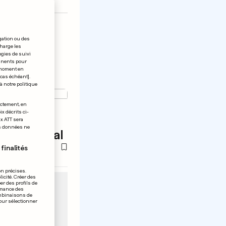
gation ou des
charge les
ogies de suivi
tinents pour
t moment en
 cas échéant].
à notre politique
ectement, en
x décrits ci-
e Eagles
ix ATT sera
os données ne
un festival
finalités
on précises.
icité. Créer des
er des profils de
rmance des
ombinaisons de
pour sélectionner