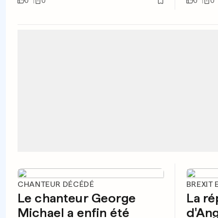
0
0
0
0
CHANTEUR DÉCÉDÉ
BREXIT
Le chanteur George
La r
Michael a enfin été
d'Ang