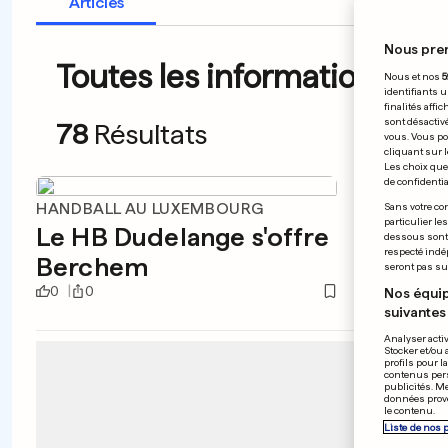
Articles
Nous pre
Toutes les informations du 
Nous et nos
5
identifiants u
finalités affi
sont désactiv
78
Résultats
vous. Vous po
cliquant sur l
Les choix que 
de confidential
HANDBALL AU LUXEMBOURG
PREMIÈ
Sans votre con
particulier le
Le HB Dudelange s'offre
Melan
dessous sont d
respecté indé
Berchem
rare 
seront pas sui
0
0
0
0
Nos équip
suivantes 
Analyser activ
Stocker et/ou 
profils pour l
contenus pers
publicités. M
données prove
le contenu.
Liste de nos 