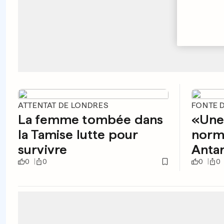
ATTENTAT DE LONDRES
FONTE 
La femme tombée dans
«Une
la Tamise lutte pour
norme
survivre
Anta
0
0
0
0