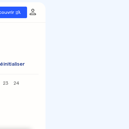
couvrir
éinitialiser
23
24