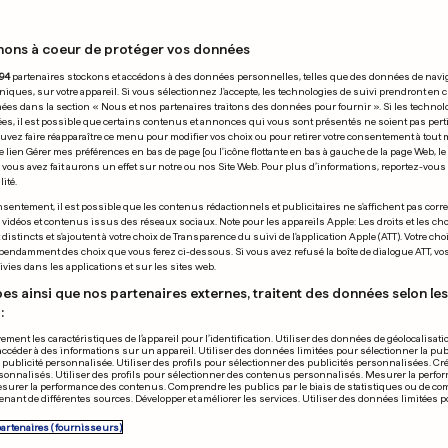
nons à coeur de protéger vos données
29.03.2017
94
partenaires stockons et accédons à des données personnelles, telles que des données de navi
niques, sur votre appareil. Si vous sélectionnez J'accepte, les technologies de suivi prendront en 
chées dans la section « Nous et nos partenaires traitons des données pour fournir ». Si les technol
ées, il est possible que certains contenus et annonces qui vous sont présentés ne soient pas per
uvez faire réapparaître ce menu pour modifier vos choix ou pour retirer votre consentement à tou
e lien Gérer mes préférences en bas de page [ou l'icône flottante en bas à gauche de la page Web, le
vous avez fait aurons un effet sur notre ou nos Site Web. Pour plus d’informations, reportez-vous 
ité.
RE DAME
GROUPE MYTHIQUE
sentement, il est possible que les contenus rédactionnels et publicitaires ne s'affichent pas corr
s vidéos et contenus issus des réseaux sociaux. Note pour les appareils Apple: Les droits et les choi
ia Trump fait une
Le groupe Th
istincts et s'ajoutent à votre choix de Transparence du suivi de l'application Apple (ATT). Votre cho
pendamment des choix que vous ferez ci-dessous. Si vous avez refusé la boîte de dialogue ATT, v
apparition publique
reformé pour 
vies dans les applications et sur les sites web.
0
0
es ainsi que nos partenaires externes, traitent des données selon les 
:
PUBLICITÉ
ement les caractéristiques de l’appareil pour l’identification. Utiliser des données de géolocalisati
accéder à des informations sur un appareil. Utiliser des données limitées pour sélectionner la publ
a publicité personnalisée. Utiliser des profils pour sélectionner des publicités personnalisées. Cré
onnalisés. Utiliser des profils pour sélectionner des contenus personnalisés. Mesurer la perfo
esurer la performance des contenus. Comprendre les publics par le biais de statistiques ou de c
nant de différentes sources. Développer et améliorer les services. Utiliser des données limitées 
partenaires (fournisseurs)