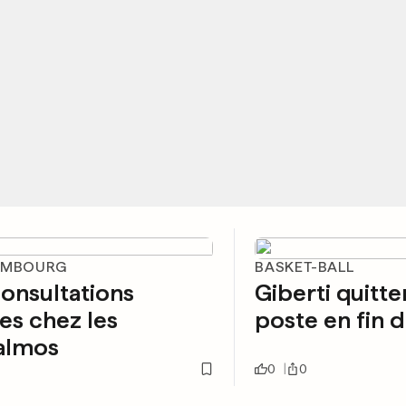
EMBOURG
BASKET-BALL
onsultations
Giberti quitte
es chez les
poste en fin d
almos
0
0