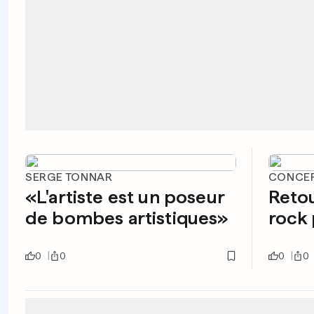
SERGE TONNAR
CONCE
«L'artiste est un poseur
Retou
de bombes artistiques»
rock 
0
0
0
0