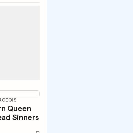
RGEOIS
rn Queen
ead Sinners