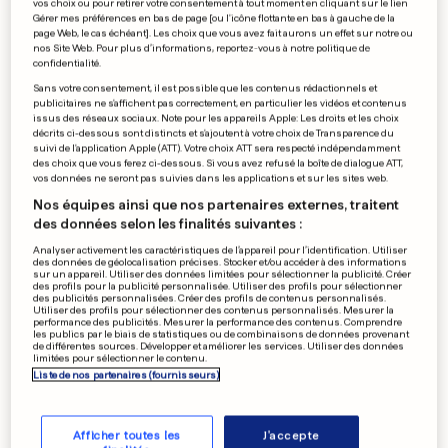
vos choix ou pour retirer votre consentement à tout moment en cliquant sur le lien
Son montage gêne, sa
Gérer mes préférences en bas de page [ou l'icône flottante en bas à gauche de la
page Web, le cas échéant]. Les choix que vous avez fait aurons un effet sur notre ou
réplique cartonne
nos Site Web. Pour plus d’informations, reportez-vous à notre politique de
confidentialité.
0
0
Sans votre consentement, il est possible que les contenus rédactionnels et
publicitaires ne s'affichent pas correctement, en particulier les vidéos et contenus
issus des réseaux sociaux. Note pour les appareils Apple: Les droits et les choix
COUPE DE FRANCE - 8E DE FINALE
décrits ci-dessous sont distincts et s'ajoutent à votre choix de Transparence du
suivi de l'application Apple (ATT). Votre choix ATT sera respecté indépendamment
Monaco et Paris qualifiés
des choix que vous ferez ci-dessous. Si vous avez refusé la boîte de dialogue ATT,
pour les quarts
vos données ne seront pas suivies dans les applications et sur les sites web.
0
0
Nos équipes ainsi que nos partenaires externes, traitent
des données selon les finalités suivantes :
Analyser activement les caractéristiques de l’appareil pour l’identification. Utiliser
des données de géolocalisation précises. Stocker et/ou accéder à des informations
sur un appareil. Utiliser des données limitées pour sélectionner la publicité. Créer
DÉCOUVERTE SCIENTIFIQUE
des profils pour la publicité personnalisée. Utiliser des profils pour sélectionner
Voici les plus vieilles traces
des publicités personnalisées. Créer des profils de contenus personnalisés.
Utiliser des profils pour sélectionner des contenus personnalisés. Mesurer la
de vie de l'histoire
performance des publicités. Mesurer la performance des contenus. Comprendre
les publics par le biais de statistiques ou de combinaisons de données provenant
0
0
de différentes sources. Développer et améliorer les services. Utiliser des données
limitées pour sélectionner le contenu.
Liste de nos partenaires (fournisseurs)
PUBLICITÉ
Afficher toutes les
J'accepte