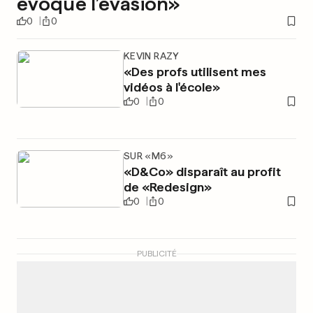
évoque l’évasion»
0
0
KEVIN RAZY
«Des profs utilisent mes
vidéos à l'école»
0
0
SUR «M6»
«D&Co» disparaît au profit
de «Redesign»
0
0
PUBLICITÉ