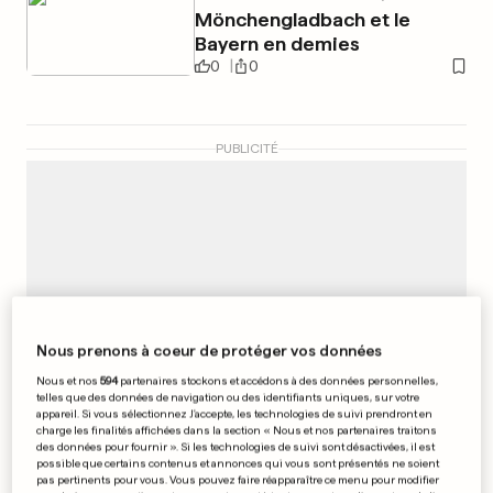
Mönchengladbach et le
Bayern en demies
0
0
PUBLICITÉ
Nous prenons à coeur de protéger vos données
Nous et nos
594
partenaires stockons et accédons à des données personnelles,
telles que des données de navigation ou des identifiants uniques, sur votre
appareil. Si vous sélectionnez J'accepte, les technologies de suivi prendront en
charge les finalités affichées dans la section « Nous et nos partenaires traitons
des données pour fournir ». Si les technologies de suivi sont désactivées, il est
possible que certains contenus et annonces qui vous sont présentés ne soient
pas pertinents pour vous. Vous pouvez faire réapparaître ce menu pour modifier
RÉSEAUX SOCIAUX