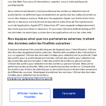
nos Site Web. Pour plus d’informations, reportez-vous à notre politique de
confidentialité.
Sans votre consentement, il est possible que les contenus rédactionnels et
publicitaires ne s'affichent pas correctement, en particulier les vidéos et contenus
issus des réseaux sociaux. Note pour les appareils Apple: Les droits et les choix
décrits ci-dessous sont distincts et s'ajoutent à votre choix de Transparence du
suivi de l'application Apple (ATT). Votre choix ATT sera respecté indépendamment
des choix que vous ferez ci-dessous. Si vous avez refusé la boîte de dialogue ATT,
vos données ne seront pas suivies dans les applications et sur les sites web.
Nos équipes ainsi que nos partenaires externes, traitent
des données selon les finalités suivantes :
Analyser activement les caractéristiques de l’appareil pour l’identification. Utiliser
des données de géolocalisation précises. Stocker et/ou accéder à des informations
sur un appareil. Utiliser des données limitées pour sélectionner la publicité. Créer
des profils pour la publicité personnalisée. Utiliser des profils pour sélectionner
des publicités personnalisées. Créer des profils de contenus personnalisés.
Utiliser des profils pour sélectionner des contenus personnalisés. Mesurer la
performance des publicités. Mesurer la performance des contenus. Comprendre
les publics par le biais de statistiques ou de combinaisons de données provenant
de différentes sources. Développer et améliorer les services. Utiliser des données
limitées pour sélectionner le contenu.
Liste de nos partenaires (fournisseurs)
Afficher toutes les
J'accepte
finalités