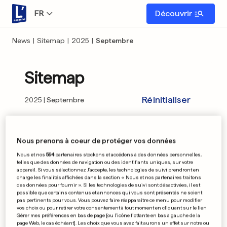
FR
Découvrir
News
|
Sitemap
|
2025
|
Septembre
Sitemap
Réinitialiser
2025
Septembre
01
02
03
04
05
06
07
08
09
Nous prenons à coeur de protéger vos données
Nous et nos
594
partenaires stockons et accédons à des données personnelles,
10
11
12
13
14
15
16
17
18
telles que des données de navigation ou des identifiants uniques, sur votre
appareil. Si vous sélectionnez J'accepte, les technologies de suivi prendront en
charge les finalités affichées dans la section « Nous et nos partenaires traitons
19
20
21
22
23
24
25
26
27
des données pour fournir ». Si les technologies de suivi sont désactivées, il est
possible que certains contenus et annonces qui vous sont présentés ne soient
pas pertinents pour vous. Vous pouvez faire réapparaître ce menu pour modifier
28
29
30
vos choix ou pour retirer votre consentement à tout moment en cliquant sur le lien
Gérer mes préférences en bas de page [ou l'icône flottante en bas à gauche de la
page Web, le cas échéant]. Les choix que vous avez fait aurons un effet sur notre ou