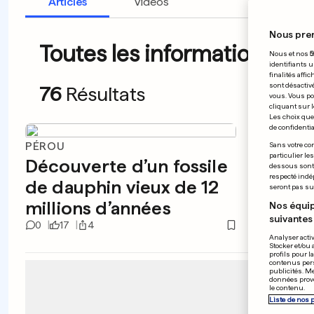
Articles
Vidéos
Nous pre
Toutes les informations du 
Nous et nos
5
identifiants u
finalités affi
sont désactiv
76
Résultats
vous. Vous po
cliquant sur l
Les choix que 
de confidential
PÉROU
ROYAUM
Sans votre con
particulier le
Découverte d’un fossile
Charl
dessous sont d
respecté indé
de dauphin vieux de 12
Trump
seront pas sui
millions d’années
dîne
Nos équip
suivantes 
0
17
4
1
10
Analyser activ
Stocker et/ou 
profils pour l
contenus pers
publicités. M
données prove
le contenu.
Liste de nos 