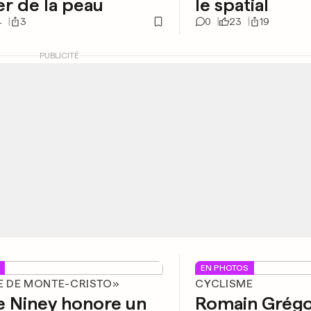
r de la peau
le spatial
4
3
0
23
19
PUBLICITÉ
EN PHOTOS
 DE MONTE-CRISTO»
CYCLISME
e Niney honore un
Romain Grégo