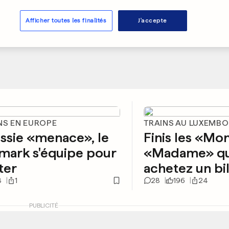
Afficher toutes les finalités
J'accepte
NS EN EUROPE
TRAINS AU LUXEMB
ssie «menace», le
Finis les «Mo
mark s'équipe pour
«Madame» qu
ter
achetez un bil
8
1
28
196
24
PUBLICITÉ