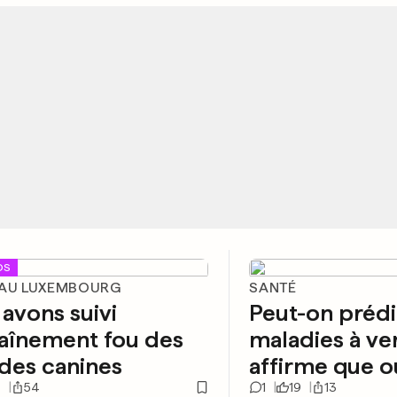
OS
 AU LUXEMBOURG
SANTÉ
avons suivi
Peut-on prédi
raînement fou des
maladies à ve
des canines
affirme que o
3
54
1
19
13