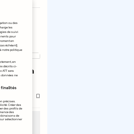
gation ou des
charge les
ogies de suivi
tinents pour
t moment en
 cas échéant].
à notre politique
ectement, en
x décrits ci-
vé dans la
ix ATT sera
os données ne
ppeur est
do
finalités
on précises.
icité. Créer des
er des profils de
rmance des
ombinaisons de
pour sélectionner