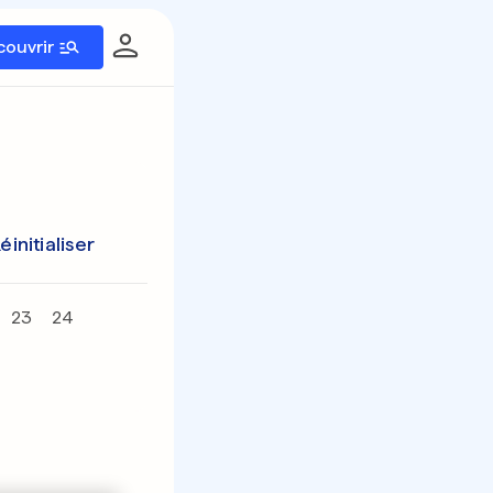
couvrir
éinitialiser
23
24