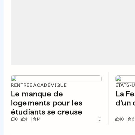
RENTRÉE ACADÉMIQUE
ÉTATS-
Le manque de
La Fe
logements pour les
d'un 
étudiants se creuse
0
11
14
10
6