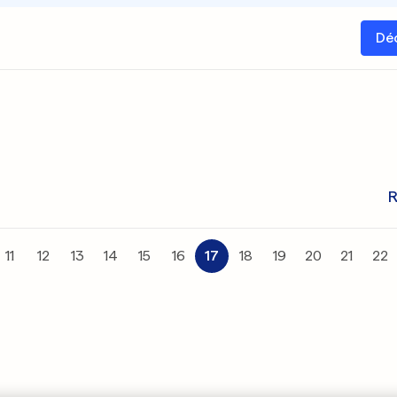
Dé
R
11
12
13
14
15
16
17
18
19
20
21
22