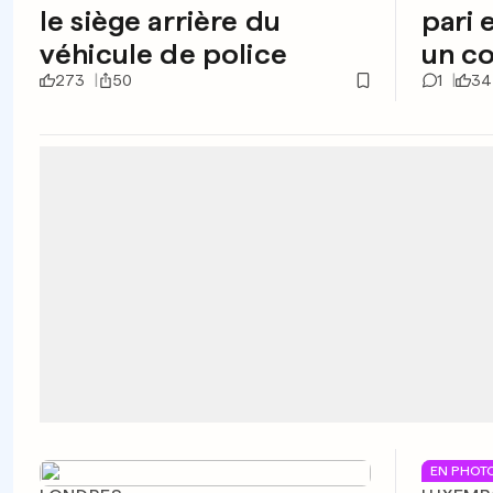
le siège arrière du
pari 
véhicule de police
un c
273
50
1
34
EN PHOT