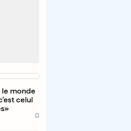
s le monde
’est celui
es»