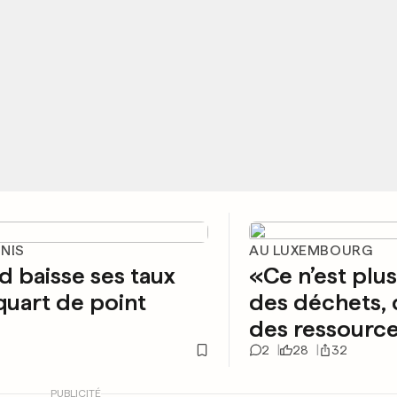
UNIS
AU LUXEMBOURG
d baisse ses taux
«Ce n’est plu
quart de point
des déchets, c
des ressourc
2
28
32
PUBLICITÉ