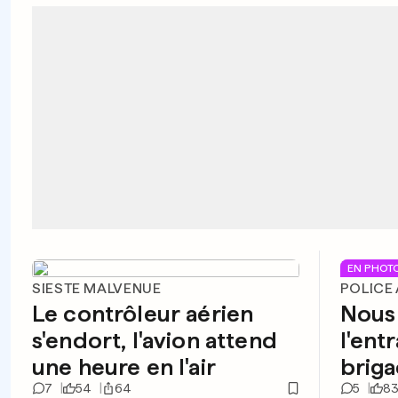
EN PHOT
SIESTE MALVENUE
POLICE
Le contrôleur aérien
Nous 
s'endort, l'avion attend
l'ent
une heure en l'air
briga
7
54
64
5
8