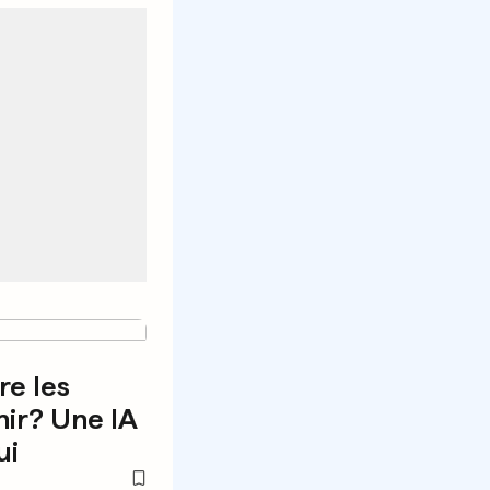
re les
nir? Une IA
ui