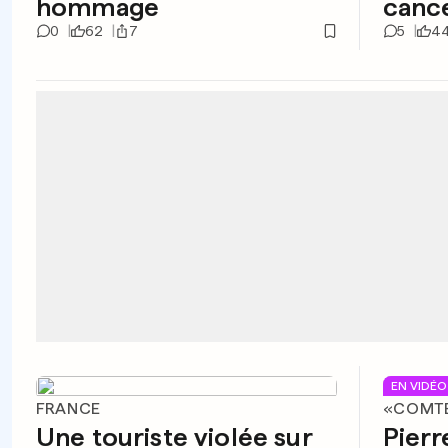
hommage
cance
0
62
7
5
4
EN VIDÉO
FRANCE
«COMTE
Une touriste violée sur
Pierr