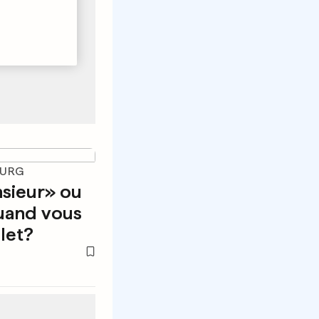
OURG
nsieur» ou
and vous
let?