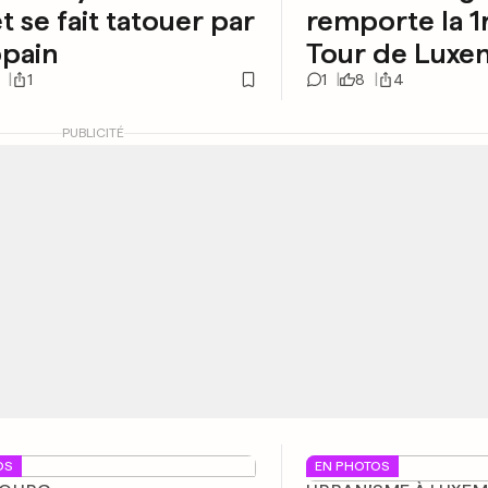
et se fait tatouer par
remporte la 1
opain
Tour de Lux
1
1
8
4
PUBLICITÉ
OS
EN PHOTOS