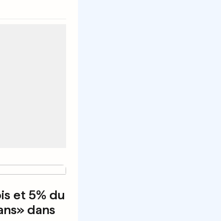
is et 5% du
x ans» dans