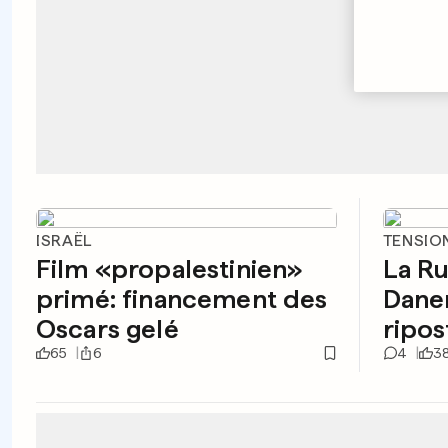
ISRAËL
TENSIO
Film «propalestinien»
La Ru
primé: financement des
Dane
Oscars gelé
ripos
65
6
4
3