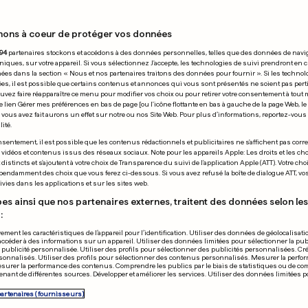
nons à coeur de protéger vos données
17.09.2025
94
partenaires stockons et accédons à des données personnelles, telles que des données de navi
niques, sur votre appareil. Si vous sélectionnez J'accepte, les technologies de suivi prendront en 
chées dans la section « Nous et nos partenaires traitons des données pour fournir ». Si les technol
ées, il est possible que certains contenus et annonces qui vous sont présentés ne soient pas per
uvez faire réapparaître ce menu pour modifier vos choix ou pour retirer votre consentement à tou
e lien Gérer mes préférences en bas de page [ou l'icône flottante en bas à gauche de la page Web, le
vous avez fait aurons un effet sur notre ou nos Site Web. Pour plus d’informations, reportez-vous 
ité.
E-UNI
ÉTATS-UNIS
sentement, il est possible que les contenus rédactionnels et publicitaires ne s'affichent pas corr
s vidéos et contenus issus des réseaux sociaux. Note pour les appareils Apple: Les droits et les choi
es III et Donald
Le corps trou
istincts et s'ajoutent à votre choix de Transparence du suivi de l'application Apple (ATT). Votre cho
pendamment des choix que vous ferez ci-dessous. Si vous avez refusé la boîte de dialogue ATT, v
 se félicitent au
Tesla d’un ra
vies dans les applications et sur les sites web.
r
celui d'une a
es ainsi que nos partenaires externes, traitent des données selon les 
:
1
3
28
2
ement les caractéristiques de l’appareil pour l’identification. Utiliser des données de géolocalisati
accéder à des informations sur un appareil. Utiliser des données limitées pour sélectionner la publ
PUBLICITÉ
a publicité personnalisée. Utiliser des profils pour sélectionner des publicités personnalisées. Cré
onnalisés. Utiliser des profils pour sélectionner des contenus personnalisés. Mesurer la perfo
esurer la performance des contenus. Comprendre les publics par le biais de statistiques ou de c
nant de différentes sources. Développer et améliorer les services. Utiliser des données limitées 
partenaires (fournisseurs)