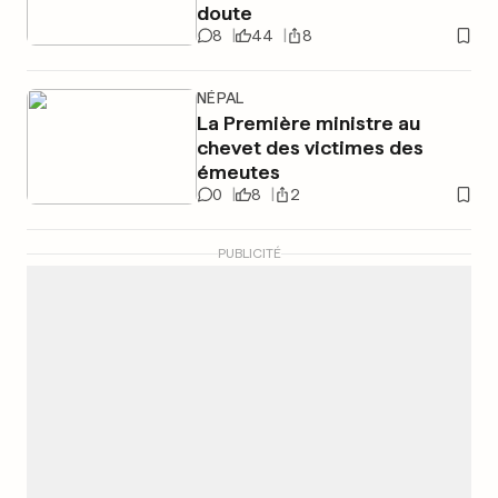
doute
8
44
8
NÉPAL
La Première ministre au
chevet des victimes des
émeutes
0
8
2
PUBLICITÉ