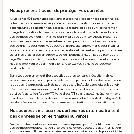
Strassen gagne au Progrès
Nous prenons à coeur de protéger vos données
et prend la tête de la BGL
Ligue
Nous et nos
594
partenaires stockons et accédons à des données personnelles,
telles que des données de navigation ou des identifiants uniques, sur votre
0
2
3
appareil. Si vous sélectionnez J'accepte, les technologies de suivi prendront en
charge les finalités affichées dans la section « Nous et nos partenaires traitons
des données pour fournir ». Si les technologies de suivi sont désactivées, il est
PUBLICITÉ
possible que certains contenus et annonces qui vous sont présentés ne soient
pas pertinents pour vous. Vous pouvez faire réapparaître ce menu pour modifier
vos choix ou pour retirer votre consentement à tout moment en cliquant sur le lien
Gérer mes préférences en bas de page [ou l'icône flottante en bas à gauche de la
page Web, le cas échéant]. Les choix que vous avez fait aurons un effet sur notre ou
nos Site Web. Pour plus d’informations, reportez-vous à notre politique de
confidentialité.
Sans votre consentement, il est possible que les contenus rédactionnels et
publicitaires ne s'affichent pas correctement, en particulier les vidéos et contenus
issus des réseaux sociaux. Note pour les appareils Apple: Les droits et les choix
décrits ci-dessous sont distincts et s'ajoutent à votre choix de Transparence du
suivi de l'application Apple (ATT). Votre choix ATT sera respecté indépendamment
des choix que vous ferez ci-dessous. Si vous avez refusé la boîte de dialogue ATT,
vos données ne seront pas suivies dans les applications et sur les sites web.
Nos équipes ainsi que nos partenaires externes, traitent
des données selon les finalités suivantes :
Analyser activement les caractéristiques de l’appareil pour l’identification. Utiliser
EN PHOTOS
des données de géolocalisation précises. Stocker et/ou accéder à des informations
sur un appareil. Utiliser des données limitées pour sélectionner la publicité. Créer
AU LUXEMBOURG