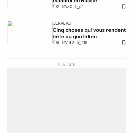
tsunami en Russie
2
30
2
CERVEAU
Cinq choses qui vous rendent
bête au quotidien
8
142
118
PUBLICITÉ