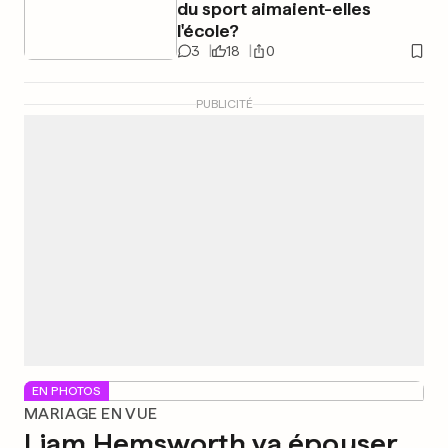
du sport aimaient-elles
l'école?
3
18
0
PUBLICITÉ
EN PHOTOS
MARIAGE EN VUE
Liam Hemsworth va épouser