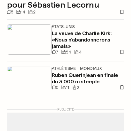
pour Sébastien Lecornu
5
14
2
ÉTATS-UNIS
La veuve de Charlie Kirk:
«Nous n’abandonnerons
jamais»
7
54
4
ATHLÉTISME - MONDIAUX
Ruben Querinjean en finale
du 3 000 m steeple
0
11
2
PUBLICITÉ