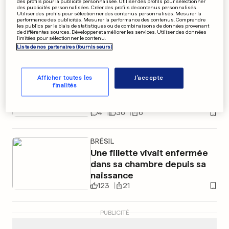
des profils pour la publicité personnalisée. Utiliser des profils pour sélectionner
des publicités personnalisées. Créer des profils de contenus personnalisés.
«La seule garantie que le droit
Utiliser des profils pour sélectionner des contenus personnalisés. Mesurer la
performance des publicités. Mesurer la performance des contenus. Comprendre
à l'IVG ne soit pas restreint»
les publics par le biais de statistiques ou de combinaisons de données provenant
de différentes sources. Développer et améliorer les services. Utiliser des données
limitées pour sélectionner le contenu.
4
80
5
Liste de nos partenaires (fournisseurs)
FRANCE
Lecornu renonce à la
Afficher toutes les
J'accepte
finalités
suppression de deux jours
fériés
4
36
6
BRÉSIL
Une fillette vivait enfermée
dans sa chambre depuis sa
naissance
123
21
PUBLICITÉ