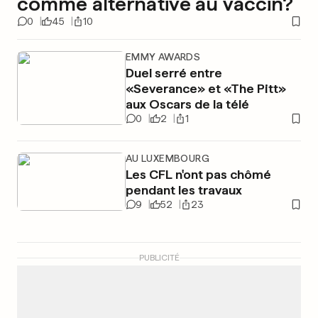
comme alternative au vaccin?
0
45
10
EMMY AWARDS
Duel serré entre
«Severance» et «The Pitt»
aux Oscars de la télé
0
2
1
AU LUXEMBOURG
Les CFL n'ont pas chômé
pendant les travaux
9
52
23
PUBLICITÉ