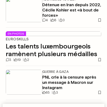
Détenue en Iran depuis 2022,
Cécile Kohler est «à bout de
forces»
4
8
0
EN PHOTOS
EUROSKILLS
Les talents luxembourgeois
ramènent plusieurs médailles
3
19
2
GUERRE À GAZA
PNL crie à la censure après
un message à Macron sur
Instagram
65
3
FOOTBALL
EN PHOTOS