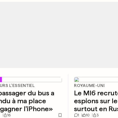
RS L'ESSENTIEL
ROYAUME-UNI
assager du bus a
Le MI6 recrut
ndu à ma place
espions sur l
gagner l'iPhone»
surtout en Ru
7
16
1
10
3