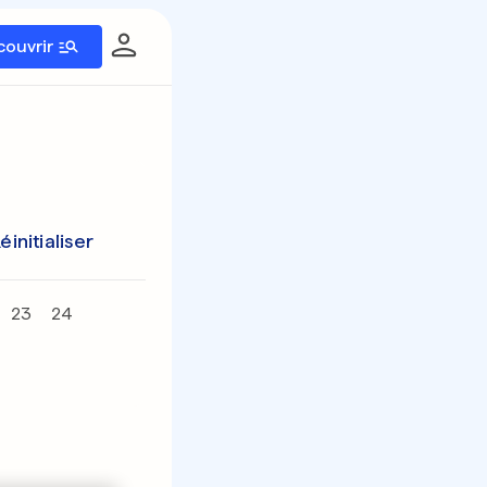
couvrir
éinitialiser
23
24