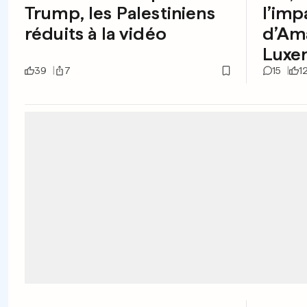
Trump, les Palestiniens
l’imp
réduits à la vidéo
d’Am
Luxe
39
7
15
1