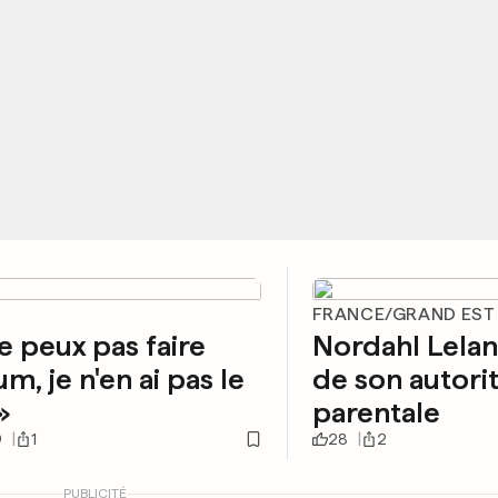
FRANCE/GRAND EST
e peux pas faire
Nordahl Lela
um, je n'en ai pas le
de son autori
»
parentale
9
1
28
2
PUBLICITÉ