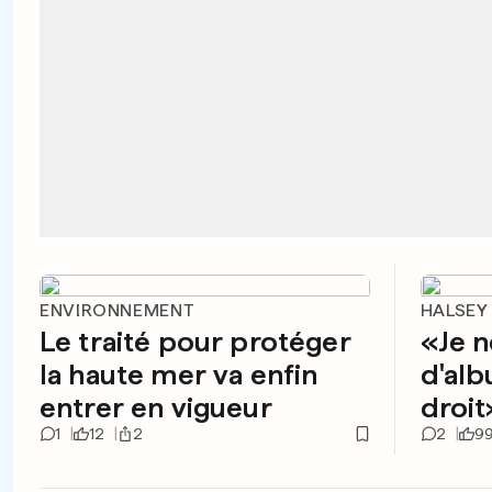
ENVIRONNEMENT
HALSEY
Le traité pour protéger
«Je n
la haute mer va enfin
d'alb
entrer en vigueur
droit
1
12
2
2
9