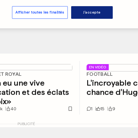
Afficher toutes les finalités
J'accepte
EN VIDÉO
T ROYAL
FOOTBALL
 a eu une vive
L'incroyable 
cation et des éclats
chance d'Hugo
ix»
2k
40
1
15
9
PUBLICITÉ