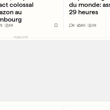
act colossal
du monde: as
azon au
29 heures
mbourg
25
59
6
60
39
PUBLICITÉ