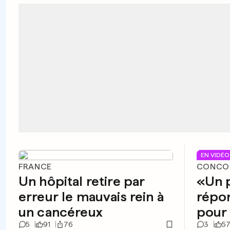
EN VIDÉO
FRANCE
CONCOU
Un hôpital retire par
«Un p
erreur le mauvais rein à
répo
un cancéreux
pour 
5
91
76
3
5