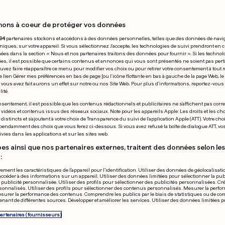
nons à coeur de protéger vos données
19.09.2025
94
partenaires stockons et accédons à des données personnelles, telles que des données de navi
niques, sur votre appareil. Si vous sélectionnez J'accepte, les technologies de suivi prendront en 
chées dans la section « Nous et nos partenaires traitons des données pour fournir ». Si les technol
ées, il est possible que certains contenus et annonces qui vous sont présentés ne soient pas per
uvez faire réapparaître ce menu pour modifier vos choix ou pour retirer votre consentement à tou
e lien Gérer mes préférences en bas de page [ou l'icône flottante en bas à gauche de la page Web, le
vous avez fait aurons un effet sur notre ou nos Site Web. Pour plus d’informations, reportez-vous 
ité.
TROUNWIESSEL
UNIS
LUXEMBOURG
sentement, il est possible que les contenus rédactionnels et publicitaires ne s'affichent pas corr
s vidéos et contenus issus des réseaux sociaux. Note pour les appareils Apple: Les droits et les choi
p va réclamer 100
Voici la marc
istincts et s'ajoutent à votre choix de Transparence du suivi de l'application Apple (ATT). Votre cho
pendamment des choix que vous ferez ci-dessous. Si vous avez refusé la boîte de dialogue ATT, v
ollars pour un visa
Grand-Duc Gu
vies dans les applications et sur les sites web.
prisé
es ainsi que nos partenaires externes, traitent des données selon les 
:
5
5
166
67
ement les caractéristiques de l’appareil pour l’identification. Utiliser des données de géolocalisati
accéder à des informations sur un appareil. Utiliser des données limitées pour sélectionner la publ
PUBLICITÉ
a publicité personnalisée. Utiliser des profils pour sélectionner des publicités personnalisées. Cré
onnalisés. Utiliser des profils pour sélectionner des contenus personnalisés. Mesurer la perfo
esurer la performance des contenus. Comprendre les publics par le biais de statistiques ou de c
nant de différentes sources. Développer et améliorer les services. Utiliser des données limitées 
partenaires (fournisseurs)