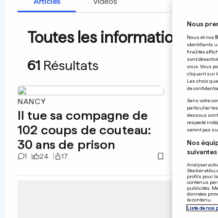
Articles
Vidéos
Nous pre
Toutes les informations du 
Nous et nos
5
identifiants u
finalités affi
sont désactiv
61
Résultats
vous. Vous po
cliquant sur l
Les choix que 
de confidential
NANCY
ÉTATS-
Sans votre con
particulier le
Il tue sa compagne de
Trum
dessous sont d
respecté indé
102 coups de couteau:
000 d
seront pas sui
30 ans de prison
très 
Nos équip
suivantes 
1
24
17
54
Analyser activ
Stocker et/ou 
profils pour l
contenus pers
publicités. M
données prove
le contenu.
Liste de nos 