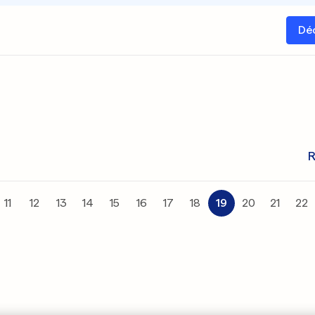
Dé
R
11
12
13
14
15
16
17
18
19
20
21
22