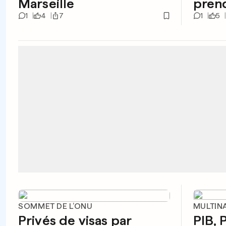
Marseille
prend
1
4
7
1
5
SOMMET DE L’ONU
MULTIN
Privés de visas par
PIB, 