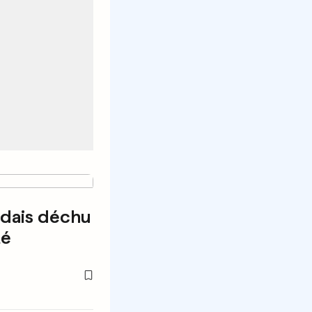
ndais déchu
té