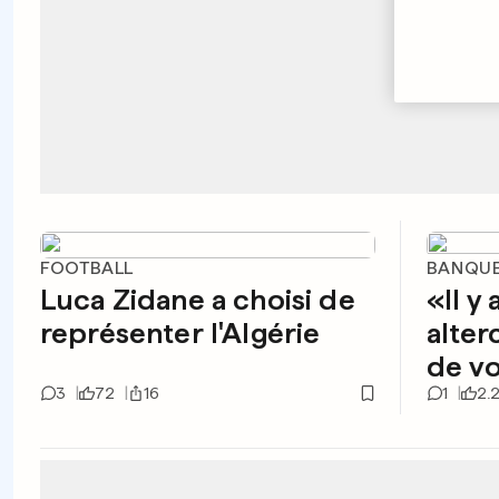
FOOTBALL
BANQUE
Luca Zidane a choisi de
«Il y
représenter l'Algérie
alter
de vo
3
72
16
1
2.