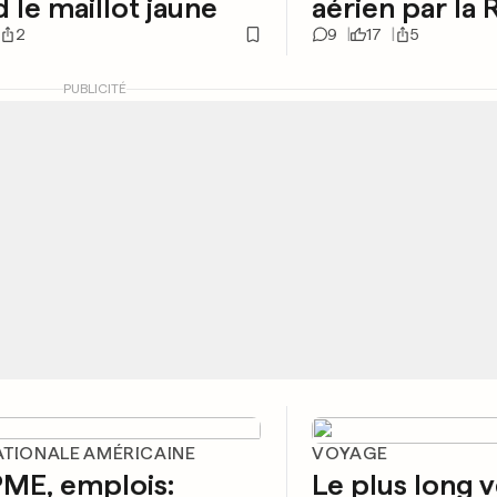
 le maillot jaune
aérien par la 
2
9
17
5
PUBLICITÉ
ATIONALE AMÉRICAINE
VOYAGE
PME, emplois:
Le plus long v