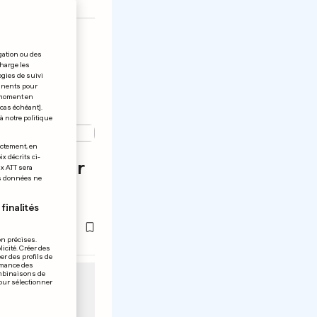
gation ou des
charge les
ogies de suivi
tinents pour
t moment en
 cas échéant].
à notre politique
ectement, en
x décrits ci-
he du futur
ix ATT sera
os données ne
illaume
finalités
on précises.
icité. Créer des
er des profils de
rmance des
ombinaisons de
pour sélectionner