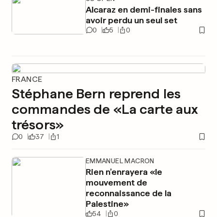
Alcaraz en demi-finales sans
avoir perdu un seul set
0
5
0
FRANCE
Stéphane Bern reprend les
commandes de «La carte aux
trésors»
0
37
1
EMMANUEL MACRON
Rien n’enrayera «le
mouvement de
reconnaissance de la
Palestine»
54
0