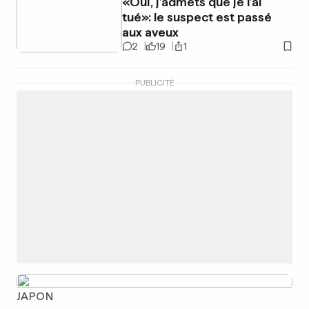
«Oui, j’admets que je l’ai
tué»: le suspect est passé
aux aveux
2
19
1
PUBLICITÉ
JAPON