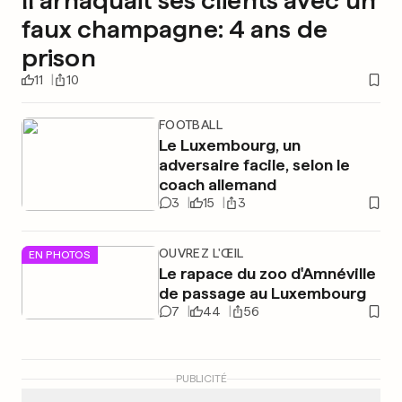
Il arnaquait ses clients avec un
faux champagne: 4 ans de
prison
11
10
FOOTBALL
Le Luxembourg, un
adversaire facile, selon le
coach allemand
3
15
3
OUVREZ L'ŒIL
EN PHOTOS
Le rapace du zoo d'Amnéville
de passage au Luxembourg
7
44
56
PUBLICITÉ