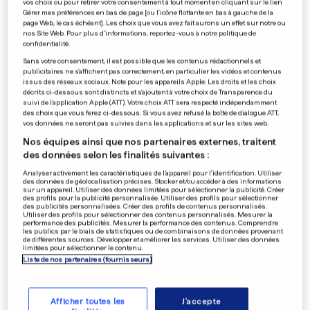
vos choix ou pour retirer votre consentement à tout moment en cliquant sur le lien
Gérer mes préférences en bas de page [ou l'icône flottante en bas à gauche de la
page Web, le cas échéant]. Les choix que vous avez fait aurons un effet sur notre ou
LUXEMBOURG
nos Site Web. Pour plus d’informations, reportez-vous à notre politique de
confidentialité.
MSF compte des donateurs
Sans votre consentement, il est possible que les contenus rédactionnels et
dans presque toutes les
publicitaires ne s'affichent pas correctement, en particulier les vidéos et contenus
issus des réseaux sociaux. Note pour les appareils Apple: Les droits et les choix
communes
décrits ci-dessous sont distincts et s'ajoutent à votre choix de Transparence du
suivi de l'application Apple (ATT). Votre choix ATT sera respecté indépendamment
2
30
3
des choix que vous ferez ci-dessous. Si vous avez refusé la boîte de dialogue ATT,
vos données ne seront pas suivies dans les applications et sur les sites web.
Nos équipes ainsi que nos partenaires externes, traitent
HARRY ET CHARLES III
des données selon les finalités suivantes :
«William pense qu'une
Analyser activement les caractéristiques de l’appareil pour l’identification. Utiliser
rencontre est une très, très
des données de géolocalisation précises. Stocker et/ou accéder à des informations
sur un appareil. Utiliser des données limitées pour sélectionner la publicité. Créer
mauvaise idée»
des profils pour la publicité personnalisée. Utiliser des profils pour sélectionner
des publicités personnalisées. Créer des profils de contenus personnalisés.
2
34
0
Utiliser des profils pour sélectionner des contenus personnalisés. Mesurer la
performance des publicités. Mesurer la performance des contenus. Comprendre
les publics par le biais de statistiques ou de combinaisons de données provenant
de différentes sources. Développer et améliorer les services. Utiliser des données
CLIMAT
limitées pour sélectionner le contenu.
Le rapport de l'administration
Liste de nos partenaires (fournisseurs)
Trump «est une parodie de
science»
Afficher toutes les
J'accepte
2
42
1