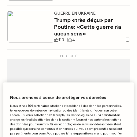
GUERRE EN UKRAINE
Trump «très déçu» par
Poutine: «Cette guerre n'a
aucun sens»
119
4
PUBLICITÉ
Nous prenons à coeur de protéger vos données
Nous et nos
594
partenaires stockons et accédons à des données personnelles,
telles que des données de navigation ou des identifiants uniques, sur votre
appareil. Si vous sélectionnez J'accepte, les technologies de suivi prendront en
charge les finalités affichées dans la section « Nous et nos partenaires traitons
des données pour fournir ». Si les technologies de suivi sont désactivées, il est
possible que certains contenus et annonces qui vous sont présentés ne soient
pas pertinents pour vous. Vous pouvez faire réapparaître ce menu pour modifier