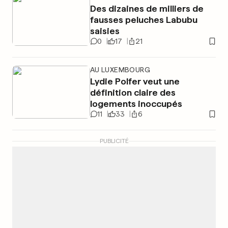
Des dizaines de milliers de
fausses peluches Labubu
saisies
0
17
21
AU LUXEMBOURG
Lydie Polfer veut une
définition claire des
logements inoccupés
11
33
6
PUBLICITÉ