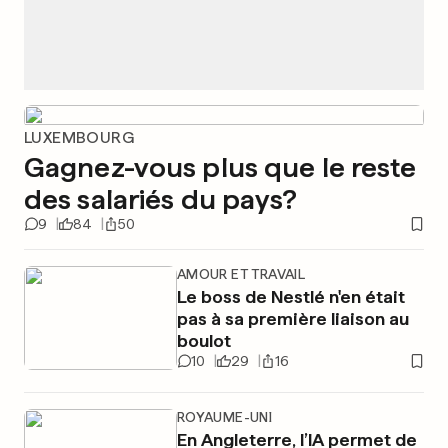
LUXEMBOURG
Gagnez-vous plus que le reste
des salariés du pays?
9
84
50
AMOUR ET TRAVAIL
Le boss de Nestlé n'en était
pas à sa première liaison au
boulot
10
29
16
ROYAUME-UNI
En Angleterre, l’IA permet de