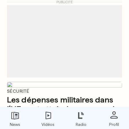
PUBLICITÉ
SÉCURITÉ
Les dépenses militaires dans
l’UE vont atteindre un record
7
27
6
News
Vidéos
Radio
Profil