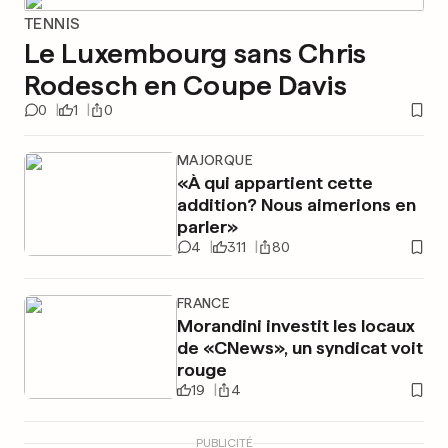
TENNIS
Le Luxembourg sans Chris
Rodesch en Coupe Davis
0
1
0
MAJORQUE
«À qui appartient cette
addition? Nous aimerions en
parler»
4
311
80
FRANCE
Morandini investit les locaux
de «CNews», un syndicat voit
rouge
19
4
PUBLICITÉ