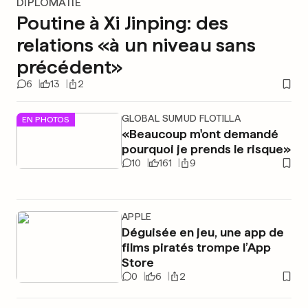
DIPLOMATIE
Poutine à Xi Jinping: des
relations «à un niveau sans
précédent»
6
13
2
GLOBAL SUMUD FLOTILLA
EN PHOTOS
«Beaucoup m'ont demandé
pourquoi je prends le risque»
10
161
9
APPLE
Déguisée en jeu, une app de
films piratés trompe l’App
Store
0
6
2