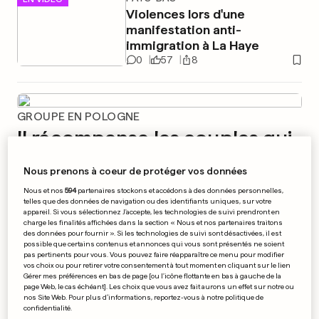
Violences lors d'une
manifestation anti-
immigration à La Haye
0
57
8
GROUPE EN POLOGNE
Il récompense les couples qui
conçoivent bébé dans ses
Nous prenons à coeur de protéger vos données
hôtels
Nous et nos
594
partenaires stockons et accédons à des données personnelles,
1
22
19
telles que des données de navigation ou des identifiants uniques, sur votre
appareil. Si vous sélectionnez J'accepte, les technologies de suivi prendront en
charge les finalités affichées dans la section « Nous et nos partenaires traitons
des données pour fournir ». Si les technologies de suivi sont désactivées, il est
DERNIÈRE TREMPETTE
EN VIDÉO
possible que certains contenus et annonces qui vous sont présentés ne soient
Les toutous se sont éclatés à
pas pertinents pour vous. Vous pouvez faire réapparaître ce menu pour modifier
la piscine de Remich
vos choix ou pour retirer votre consentement à tout moment en cliquant sur le lien
Gérer mes préférences en bas de page [ou l'icône flottante en bas à gauche de la
5
80
63
page Web, le cas échéant]. Les choix que vous avez fait aurons un effet sur notre ou
nos Site Web. Pour plus d’informations, reportez-vous à notre politique de
confidentialité.