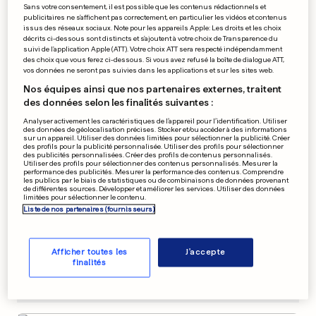
Sans votre consentement, il est possible que les contenus rédactionnels et
publicitaires ne s'affichent pas correctement, en particulier les vidéos et contenus
TAXE SUR LES TRÈS RICHES
issus des réseaux sociaux. Note pour les appareils Apple: Les droits et les choix
Arnault accuse Zucman de
décrits ci-dessous sont distincts et s'ajoutent à votre choix de Transparence du
vouloir «détruire l'économie
suivi de l'application Apple (ATT). Votre choix ATT sera respecté indépendamment
des choix que vous ferez ci-dessous. Si vous avez refusé la boîte de dialogue ATT,
libérale»
vos données ne seront pas suivies dans les applications et sur les sites web.
6
124
8
Nos équipes ainsi que nos partenaires externes, traitent
des données selon les finalités suivantes :
PUBLICITÉ
Analyser activement les caractéristiques de l’appareil pour l’identification. Utiliser
des données de géolocalisation précises. Stocker et/ou accéder à des informations
sur un appareil. Utiliser des données limitées pour sélectionner la publicité. Créer
des profils pour la publicité personnalisée. Utiliser des profils pour sélectionner
des publicités personnalisées. Créer des profils de contenus personnalisés.
Utiliser des profils pour sélectionner des contenus personnalisés. Mesurer la
performance des publicités. Mesurer la performance des contenus. Comprendre
les publics par le biais de statistiques ou de combinaisons de données provenant
de différentes sources. Développer et améliorer les services. Utiliser des données
limitées pour sélectionner le contenu.
Liste de nos partenaires (fournisseurs)
Afficher toutes les
J'accepte
finalités