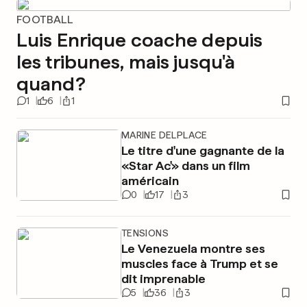
FOOTBALL
Luis Enrique coache depuis
les tribunes, mais jusqu'à
quand?
1
6
1
MARINE DELPLACE
Le titre d'une gagnante de la
«Star Ac'» dans un film
américain
0
17
3
TENSIONS
Le Venezuela montre ses
muscles face à Trump et se
dit imprenable
5
36
3