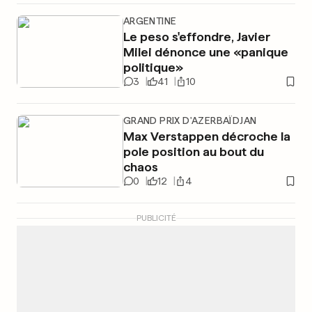
ARGENTINE
Le peso s'effondre, Javier
Milei dénonce une «panique
politique»
3
41
10
GRAND PRIX D'AZERBAÏDJAN
Max Verstappen décroche la
pole position au bout du
chaos
0
12
4
PUBLICITÉ