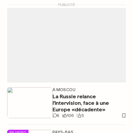
PUBLICITÉ
À MOSCOU
La Russie relance
l'Intervision, face à une
Europe «décadente»
6
106
5
PAYS-BAS
EN VIDÉO