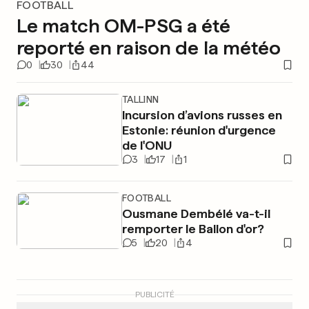
FOOTBALL
Le match OM-PSG a été
reporté en raison de la météo
0
30
44
TALLINN
Incursion d’avions russes en
Estonie: réunion d'urgence
de l'ONU
3
17
1
FOOTBALL
Ousmane Dembélé va-t-il
remporter le Ballon d'or?
5
20
4
PUBLICITÉ