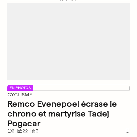
PUBLICITÉ
EN PHOTOS
CYCLISME
Remco Evenepoel écrase le
chrono et martyrise Tadej
Pogacar
2
22
3