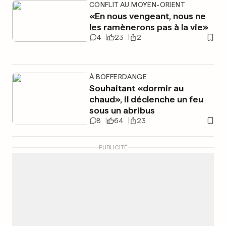
CONFLIT AU MOYEN-ORIENT
«En nous vengeant, nous ne
les ramènerons pas à la vie»
4
23
2
À BOFFERDANGE
Souhaitant «dormir au
chaud», il déclenche un feu
sous un abribus
8
64
23
PUBLICITÉ