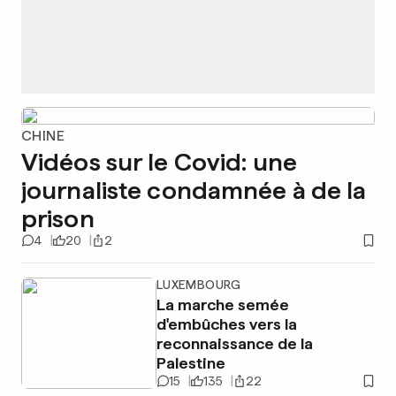
CHINE
Vidéos sur le Covid: une
journaliste condamnée à de la
prison
4
20
2
LUXEMBOURG
La marche semée
d'embûches vers la
reconnaissance de la
Palestine
15
135
22