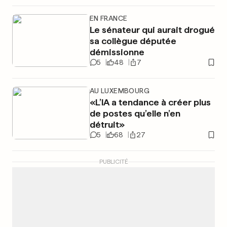
EN FRANCE
Le sénateur qui aurait drogué
sa collègue députée
démissionne
5
48
7
AU LUXEMBOURG
«L’IA a tendance à créer plus
de postes qu’elle n’en
détruit»
5
68
27
PUBLICITÉ