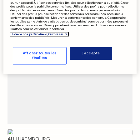
sur un appareil. Utiliser des données limitées pour sélectionner la publicité. Créer
«La garde à vue, c'est rien
des profils pour la publicité personnalisée. Utiliser des profils pour sélectionner
des publicités personnalisées. Créer des profils de contenus personnalisés.
comparé aux souffrances
Utiliser des profils pour sélectionner des contenus personnalisés. Mesurer la
performance des publicités. Mesurer la performance des contenus. Comprendre
des taureaux»
les publics par le biais de statistiques ou de combinaisons de données provenant
4
53
1
de différentes sources. Développer et améliorer les services. Utiliser des données
limitées pour sélectionner le contenu.
Liste de nos partenaires (fournisseurs)
PUBLICITÉ
Afficher toutes les
J'accepte
finalités
AU LUXEMBOURG