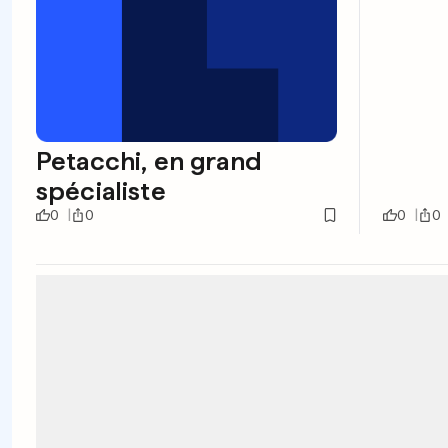
Petacchi, en grand
spécialiste
0
0
0
0