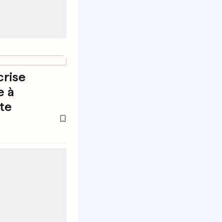
crise
e à
ite