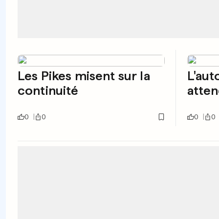
Les Pikes misent sur la
L'aut
continuité
atten
0
0
0
0