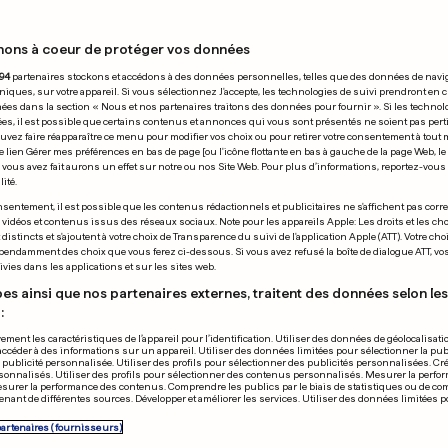
nons à coeur de protéger vos données
 15.04.2009
94
partenaires stockons et accédons à des données personnelles, telles que des données de navi
niques, sur votre appareil. Si vous sélectionnez J'accepte, les technologies de suivi prendront en 
chées dans la section « Nous et nos partenaires traitons des données pour fournir ». Si les technol
ées, il est possible que certains contenus et annonces qui vous sont présentés ne soient pas per
uvez faire réapparaître ce menu pour modifier vos choix ou pour retirer votre consentement à tou
e lien Gérer mes préférences en bas de page [ou l'icône flottante en bas à gauche de la page Web, le
vous avez fait aurons un effet sur notre ou nos Site Web. Pour plus d’informations, reportez-vous 
ité.
sentement, il est possible que les contenus rédactionnels et publicitaires ne s'affichent pas corr
rça ne veut pas
s vidéos et contenus issus des réseaux sociaux. Note pour les appareils Apple: Les droits et les choi
istincts et s'ajoutent à votre choix de Transparence du suivi de l'application Apple (ATT). Votre cho
ry
pendamment des choix que vous ferez ci-dessous. Si vous avez refusé la boîte de dialogue ATT, v
vies dans les applications et sur les sites web.
es ainsi que nos partenaires externes, traitent des données selon les 
:
ement les caractéristiques de l’appareil pour l’identification. Utiliser des données de géolocalisati
accéder à des informations sur un appareil. Utiliser des données limitées pour sélectionner la publ
a publicité personnalisée. Utiliser des profils pour sélectionner des publicités personnalisées. Cré
onnalisés. Utiliser des profils pour sélectionner des contenus personnalisés. Mesurer la perfo
esurer la performance des contenus. Comprendre les publics par le biais de statistiques ou de c
nant de différentes sources. Développer et améliorer les services. Utiliser des données limitées 
Villarreal corr
partenaires (fournisseurs)