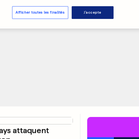
Gunners
Afficher toutes les finalités
J'accepte
0
0
PUBLICITÉ
ays attaquent