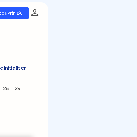
couvrir
éinitialiser
28
29