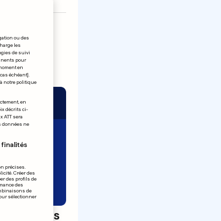
gation ou des
charge les
ogies de suivi
tinents pour
t moment en
 cas échéant].
à notre politique
ectement, en
x décrits ci-
ix ATT sera
os données ne
finalités
on précises.
icité. Créer des
er des profils de
rmance des
ombinaisons de
pour sélectionner
igé par les