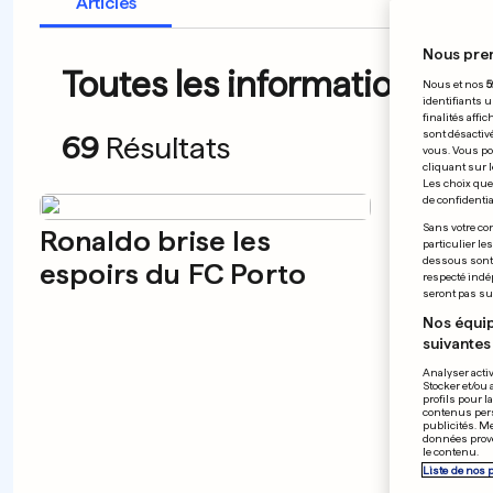
Articles
Nous pre
Toutes les informations du
Nous et nos
5
identifiants u
finalités affi
sont désactiv
69
Résultats
vous. Vous po
cliquant sur l
Les choix que 
de confidential
Sans votre con
Ronaldo brise les
Le Ba
particulier le
dessous sont d
espoirs du FC Porto
Ribé
respecté indé
seront pas sui
Nos équip
suivantes 
Analyser activ
Stocker et/ou 
profils pour l
contenus pers
publicités. M
données prove
le contenu.
Liste de nos 