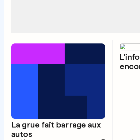
L'inf
encor
La grue fait barrage aux
autos