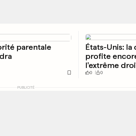
orité parentale
États-Unis: la 
dra
profite encor
l'extrême dro
0
0
PUBLICITÉ