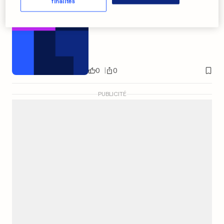
finalités
Un jeu décoiffant
0
0
PUBLICITÉ