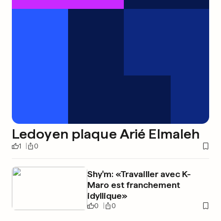
Ledoyen plaque Arié Elmaleh
1
0
Shy'm: «Travailler avec K-
Maro est franchement
idyllique»
0
0