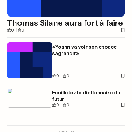
Thomas Silane aura fort à faire
0
0
«Yoann va voir son espace
s'agrandir»
0
0
Feuilletez le dictionnaire du
futur
0
0
PUBLICITÉ