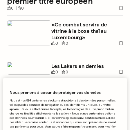
premier titre européen
0
0
«Ce combat servira de
vitrine à la boxe thaï au
Luxembourg»
0
0
Les Lakers en demies
0
0
Nous prenons à coeur de protéger vos données
Nous et nos
594
partenaires stockons et accédons à des données personnelles,
PUBLICITÉ
telles que des données de navigation ou des identifiants uniques, sur votre
appareil. Si vous sélectionnez J'accepte, les technologies de suivi prendront en
charge les finalités affichées dans la section « Nous et nos partenaires traitons
des données pour fournir ». Si les technologies de suivi sont désactivées, il est
possible que certains contenus et annonces qui vous sont présentés ne soient
pas pertinents pour vous. Vous pouvez faire réapparaître ce menu pour modifier