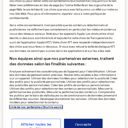
vos choix ou pour retirer votre consentement à tout moment en cliquant sur le lien
Gérer mes préférences en bas de page [ou l'icône flottante en bas à gauche de la
page Web, le cas échéant]. Les choix que vous avez fait aurons un effet sur notre ou
nos Site Web. Pour plus d’informations, reportez-vous à notre politique de
confidentialité.
Sans votre consentement, il est possible que les contenus rédactionnels et
publicitaires ne s'affichent pas correctement, en particulier les vidéos et contenus
issus des réseaux sociaux. Note pour les appareils Apple: Les droits et les choix
décrits ci-dessous sont distincts et s'ajoutent à votre choix de Transparence du
suivi de l'application Apple (ATT). Votre choix ATT sera respecté indépendamment
des choix que vous ferez ci-dessous. Si vous avez refusé la boîte de dialogue ATT,
vos données ne seront pas suivies dans les applications et sur les sites web.
Nos équipes ainsi que nos partenaires externes, traitent
des données selon les finalités suivantes :
Lionel Regal vise une
Analyser activement les caractéristiques de l’appareil pour l’identification. Utiliser
cinquième victoire à Eschdorf
des données de géolocalisation précises. Stocker et/ou accéder à des informations
sur un appareil. Utiliser des données limitées pour sélectionner la publicité. Créer
des profils pour la publicité personnalisée. Utiliser des profils pour sélectionner
0
0
des publicités personnalisées. Créer des profils de contenus personnalisés.
Utiliser des profils pour sélectionner des contenus personnalisés. Mesurer la
performance des publicités. Mesurer la performance des contenus. Comprendre
les publics par le biais de statistiques ou de combinaisons de données provenant
McLaren risque gros
de différentes sources. Développer et améliorer les services. Utiliser des données
limitées pour sélectionner le contenu.
0
0
Liste de nos partenaires (fournisseurs)
Afficher toutes les
J'accepte