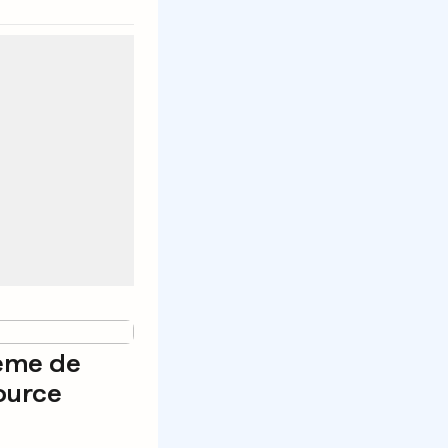
tème de
source