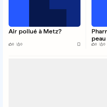
Air pollué à Metz?
Pharr
peau
0
0
0
0