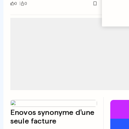
0
0
0
0
Enovos synonyme d'une
seule facture