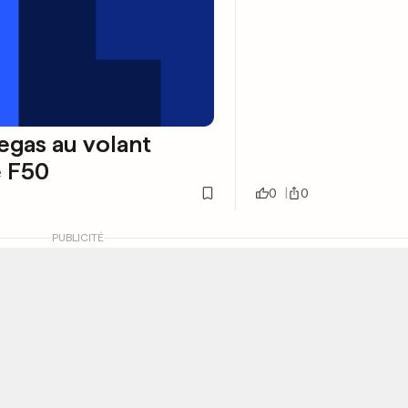
egas au volant
e F50
0
0
PUBLICITÉ