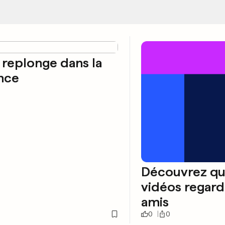
k replonge dans la
nce
Découvrez qu
vidéos regard
amis
0
0