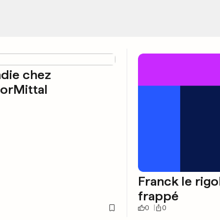
die chez
orMittal
Franck le rig
frappé
0
0