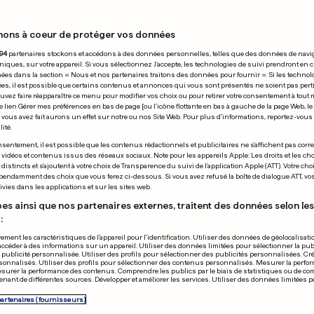
nons à coeur de protéger vos données
 24.04.2009
94
partenaires stockons et accédons à des données personnelles, telles que des données de navi
niques, sur votre appareil. Si vous sélectionnez J'accepte, les technologies de suivi prendront en 
chées dans la section « Nous et nos partenaires traitons des données pour fournir ». Si les technol
ées, il est possible que certains contenus et annonces qui vous sont présentés ne soient pas per
uvez faire réapparaître ce menu pour modifier vos choix ou pour retirer votre consentement à tou
e lien Gérer mes préférences en bas de page [ou l'icône flottante en bas à gauche de la page Web, le
vous avez fait aurons un effet sur notre ou nos Site Web. Pour plus d’informations, reportez-vous 
ité.
sentement, il est possible que les contenus rédactionnels et publicitaires ne s'affichent pas corr
Il sera présen
s vidéos et contenus issus des réseaux sociaux. Note pour les appareils Apple: Les droits et les choi
istincts et s'ajoutent à votre choix de Transparence du suivi de l'application Apple (ATT). Votre cho
Liège-Bastog
pendamment des choix que vous ferez ci-dessous. Si vous avez refusé la boîte de dialogue ATT, v
vies dans les applications et sur les sites web.
es ainsi que nos partenaires externes, traitent des données selon les 
:
ement les caractéristiques de l’appareil pour l’identification. Utiliser des données de géolocalisati
accéder à des informations sur un appareil. Utiliser des données limitées pour sélectionner la publ
a publicité personnalisée. Utiliser des profils pour sélectionner des publicités personnalisées. Cré
onnalisés. Utiliser des profils pour sélectionner des contenus personnalisés. Mesurer la perfo
esurer la performance des contenus. Comprendre les publics par le biais de statistiques ou de c
nant de différentes sources. Développer et améliorer les services. Utiliser des données limitées 
 féerique
partenaires (fournisseurs)