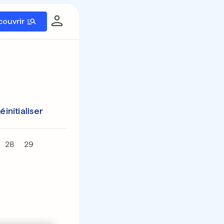
couvrir
éinitialiser
28
29