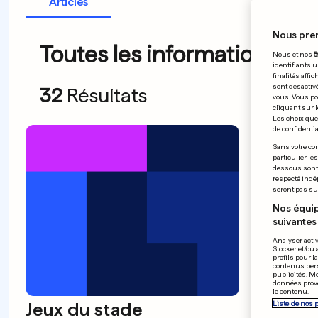
Articles
Nous pre
Toutes les informations du
Nous et nos
5
identifiants u
finalités affi
sont désactiv
32
Résultats
vous. Vous po
cliquant sur l
Les choix que 
de confidential
Sans votre con
particulier le
dessous sont d
respecté indé
seront pas sui
Nos équip
suivantes 
Analyser activ
Stocker et/ou 
profils pour l
contenus pers
publicités. M
données prove
le contenu.
Jeux du stade
Danse
Liste de nos 