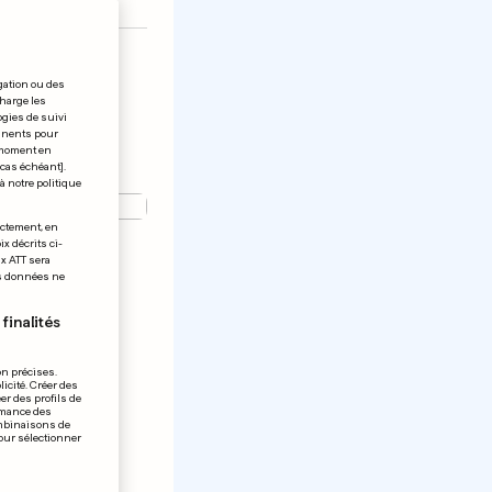
gation ou des
charge les
ogies de suivi
tinents pour
t moment en
 cas échéant].
à notre politique
ectement, en
t pour
x décrits ci-
ix ATT sera
ne-Liège
os données ne
finalités
on précises.
icité. Créer des
er des profils de
rmance des
ombinaisons de
pour sélectionner