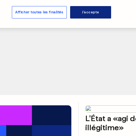
0
0
Afficher toutes les finalités
J'accepte
PUBLICITÉ
L'État a «agi 
illégitime»